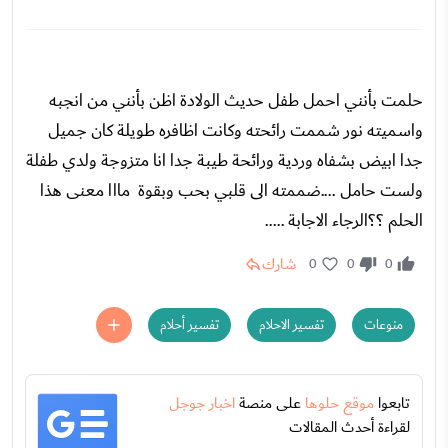
حلمت بأنني احمل طفل حديث الولادة اظن بأنني من انجبه
واسميته نور شممت رائحته وكانت اظافره طويلة كان جميل
جدا ابيض بشفاه وردية ورائحة طيبة جدا انا متزوجة ولدي طفلة
ولست حامل ....ضممته الى قلبي بحب وبقوة مااا معنى هذا
الحلم ؟؟الرجاء الاجابة .....
شارك
0
0
0
منوعات
تفسير الاحلام
تفسير أحلام
تابعوا
موقع حلوها
على منصة
اخبار جوجل
لقراءة أحدث المقالات