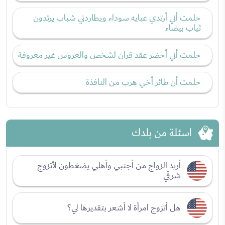
حلمت أني أرتدي عبايه سوداء ويطاردني شباب يرتدون
ثياب بيضاء
حلمت أني أحضر عقد قران لشخص والعروس غير معروفة
حلمت أن طائر أخي هرب من النافذة
اسئلة من بلدك
أريد الزواج من أجنبي وأهلي يضغطون لأتزوج
شرقي
هل أتزوج امرأة لا أشعر بتقديرها لي؟