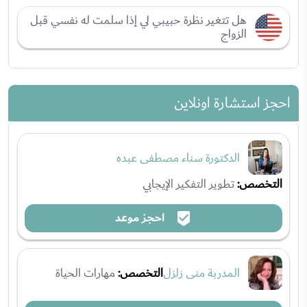
هل تتغير نظرة حبيبي لي إذا سلمت له نفسي قبل
الزواج
احجز استشارة اونلاين
الدكتورة سناء مصطفى عبده
التخصص:
تطوير التفكير الإيجابي
احجز موعد
المدربة منى زلزل
التخصص:
مهارات الحياة