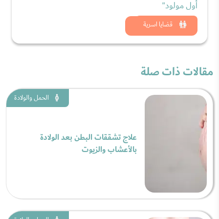
أول مولود"
شاهد الان
قضايا اسرية
مقالات ذات صلة
الحمل والولادة
علاج تشققات البطن بعد الولادة
بالأعشاب والزيوت