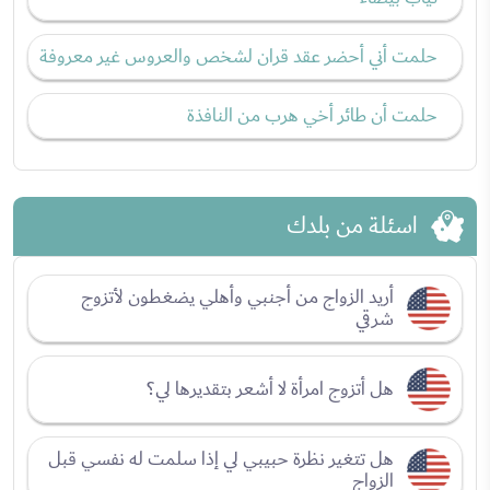
حلمت أني أحضر عقد قران لشخص والعروس غير معروفة
حلمت أن طائر أخي هرب من النافذة
اسئلة من بلدك
أريد الزواج من أجنبي وأهلي يضغطون لأتزوج
شرقي
هل أتزوج امرأة لا أشعر بتقديرها لي؟
هل تتغير نظرة حبيبي لي إذا سلمت له نفسي قبل
الزواج