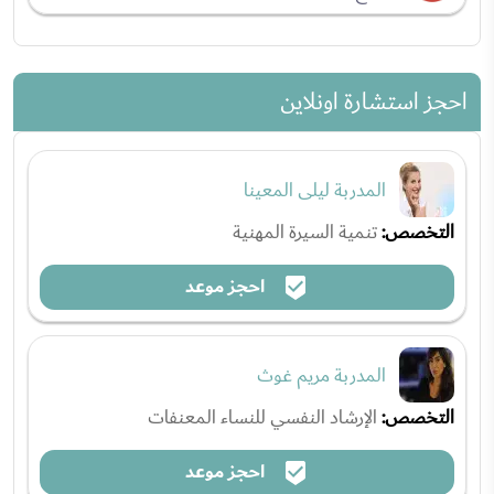
احجز استشارة اونلاين
المدربة ليلى المعينا
التخصص:
تنمية السيرة المهنية
احجز موعد
المدربة مريم غوث
التخصص:
الإرشاد النفسي للنساء المعنفات
احجز موعد