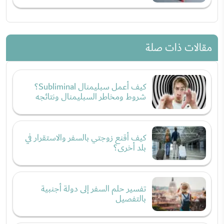
مقالات ذات صلة
كيف أعمل سبليمنال Subliminal؟
شروط ومخاطر السبليمنال ونتائجه
كيف أقنع زوجتي بالسفر والاستقرار في
بلد أخرى؟
تفسير حلم السفر إلى دولة أجنبية
بالتفصيل