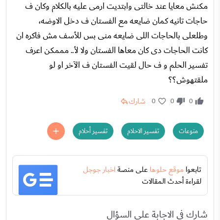
مكنش معايا عند خالتى وابتديت ارمى عليه بالكلام وكان ف
حاجات تانيه كمان ضايعه مع الفستان ف دخل الاوضه،
وطلعلى بالحاجات اللى ضايعه منى بس للأسف مش فاكره ان
كانت الحاجات دى كان معاها الفستان ولا لأ.. مممكن اعرف
تفسير الحلم و ف حال لقيت الفستان ف الآخر او لو
ملقتهوش؟؟
شارك
0
0
0
منوعات
تفسير الاحلام
تفسير أحلام
تابعوا
موقع حلوها
على منصة
اخبار جوجل
لقراءة أحدث المقالات
شارك في الاجابة على السؤال