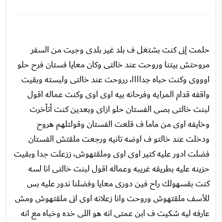
حلمت إنى كنت بشتغل ف بلد غير بلدى وجيت من السفر
مروحتش بيتنا وروحت عند خالتى وكان معايا فستان فرح حلو
اوووى وكنت حباه جداااا، رروحت عند خالتى ولبسته وبقيت
واقفه قدام المرايه وفرحانه بيه اوى اوى وكنت عماله اقول
لبنت خالتى بصى الفستان حلو ازاى وبعدين كنت أتأخرت
وخايفه اوى من ماما ف قلعت الفستان وقولتلهم هروح
ودخلت عند خالتو ف اوضه تانيه ورجعت ملقتش الفستان
فضلت ادور عليه كتير اوى اوى وملقتهوش، ززعلت جدا وبقيت
حزينه عليه بطريقه غريبه وعماله اقول لبنت خالتى انا لسه
كنت بقسهولك راح فين دورى معايا وفضلنا ندور عليه بس
للأسف ملقتهوش وروحت وانا زعلانه اوى انى ملقتهوش ومش
عارفه ليه شكيت ف ابن عمتى انه هو اللى خده وخباه مع انه