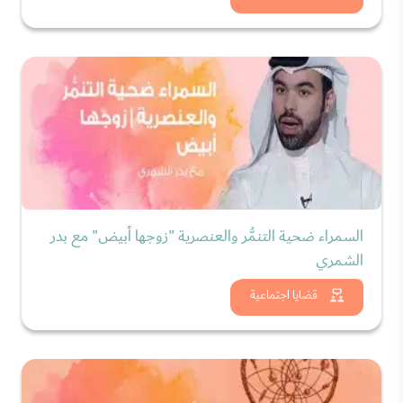
السمراء ضحية التنمُّر والعنصرية "زوجها أبيض" مع بدر
الشمري
شاهد الان
قضايا اجتماعية