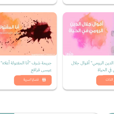
لدين الرومي" أقوال جلال
جريمة شرف "أنا المقتولة أعلاه" 
في الحياة
عيسى قراقع
د الان
شاهد الان
الذات
قضايا اسرية