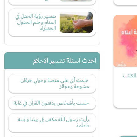
تفسير رؤية الحقل في
المنام وحلم الحقول
الخضراء
احدث اسئلة تفسير الاحلام
للكاتب
حلمت أني على منصة وحولي خرفان
مشوهة وعجائز
حلمت بأشخاص يدفنون القرآن في غابة
رأيت رسول الله مكفن في بيتنا وابنته
فاطمة