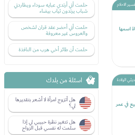
حلمت أني أرتدي عبايه سوداء ويطاردني
فسير الاحلام
شباب يرتدون ثياب بيضاء
حلمت أني أحضر عقد قران لشخص
ة اسمها
والعروس غير معروفة
حلمت أن طائر أخي هرب من النافذة
اسئلة من بلدك
يثي الولادة
هل أتزوج امرأة لا أشعر بتقديرها
يع في عمر
لي؟
هل تتغير نظرة حبيبي لي إذا
سلمت له نفسي قبل الزواج