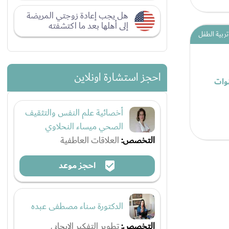
هل يجب إعادة زوجتي المريضة
إلى أهلها بعد ما اكتشفته
تربية الطفل
احجز استشارة اونلاين
أخصائية علم النفس والتثقيف
الصحي ميساء النحلاوي
التخصص:
العلاقات العاطفية
احجز موعد
الدكتورة سناء مصطفى عبده
التخصص:
تطوير التفكير الإيجابي