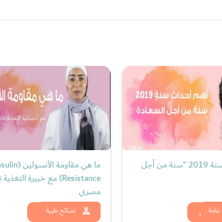
أهم أحداث سنة 2019 "سنة من أجل
ما هي مقاومة الأنسولين (
Resistance) مع خبيرة التغذية ت
مصري
د الان
شاهد الان
عامة
نصائح طبية