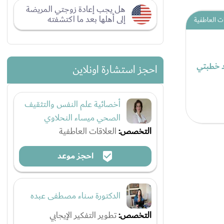
هل يجب إعادة زوجتي المريضة
إلى أهلها بعد ما اكتشفته
ت العاطفية
د خطبتي
احجز استشارة اونلاين
أخصائية علم النفس والتثقيف
الصحي ميساء النحلاوي
التخصص:
العلاقات العاطفية
احجز موعد
الدكتورة سناء مصطفى عبده
التخصص:
تطوير التفكير الإيجابي