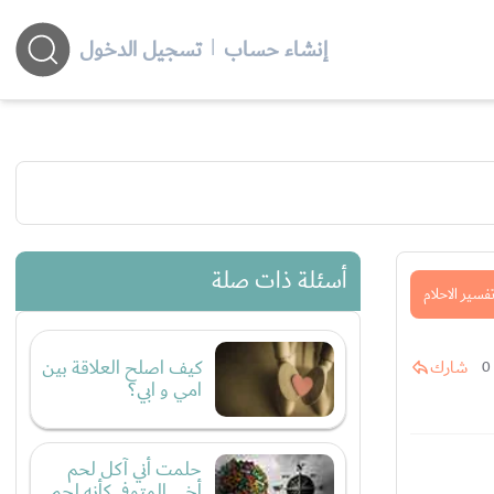
إنشاء حساب
|
تسجيل الدخول
أسئلة ذات صلة
فسير الاحلام
كيف اصلح العلاقة بين
شارك
0
امي و ابي؟
حلمت أني آكل لحم
أخي المتوفي كأنه لحم