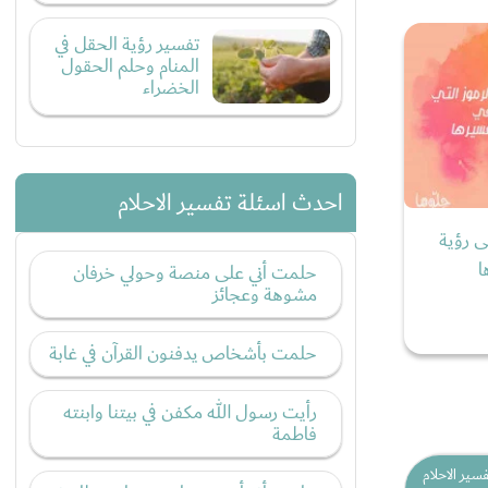
تفسير رؤية الحقل في
المنام وحلم الحقول
الخضراء
احدث اسئلة تفسير الاحلام
ى رؤية
ا
حلمت أني على منصة وحولي خرفان
مشوهة وعجائز
حلمت بأشخاص يدفنون القرآن في غابة
رأيت رسول الله مكفن في بيتنا وابنته
فاطمة
فسير الاحلام