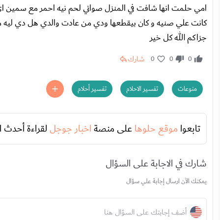
امي حلمت انها شافت في المنزل صواني لحم نيه احمر مع سمين اي ا
كانت علي صنيه و كان بيقطعها ودي من عادت والدي هل دي ليه مع
جزاكم الله كل خير
شارك
0
0
0
منوعات
تفسير الاحلام
تفسير أحلام
تابعوا
موقع حلوها
على منصة
اخبار جوجل
لقراءة أحدث ا
شارك في الاجابة على السؤال
يمكنك الآن ارسال إجابة علي سؤال
أضف إجابتك على السؤال هنا