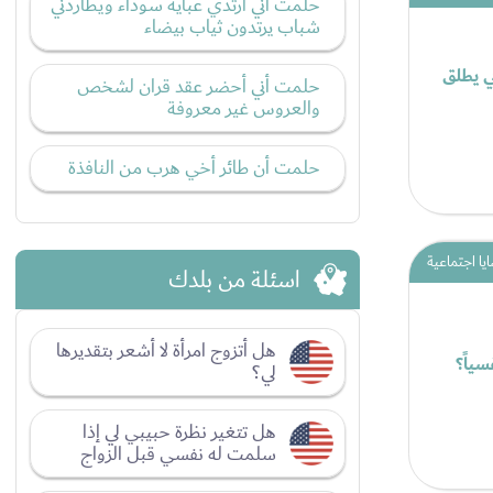
حلمت أني أرتدي عبايه سوداء ويطاردني
شباب يرتدون ثياب بيضاء
بي يطلق
حلمت أني أحضر عقد قران لشخص
والعروس غير معروفة
حلمت أن طائر أخي هرب من النافذة
يا اجتماعية
اسئلة من بلدك
هل أتزوج امرأة لا أشعر بتقديرها
ياً؟
لي؟
هل تتغير نظرة حبيبي لي إذا
سلمت له نفسي قبل الزواج