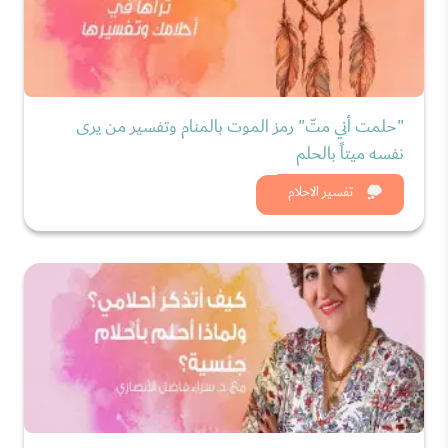
"حلمت أني متّ" رمز الموت بالمنام وتفسير من يرى
نفسه ميتاً بالحلم
شاهد الان
تفسير الاحلام