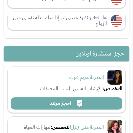
هل تتغير نظرة حبيبي لي إذا سلمت له نفسي قبل
الزواج
احجز استشارة اونلاين
المدربة مريم غوث
التخصص:
الإرشاد النفسي للنساء المعنفات
احجز موعد
المدربة منى زلزل
التخصص:
مهارات الحياة