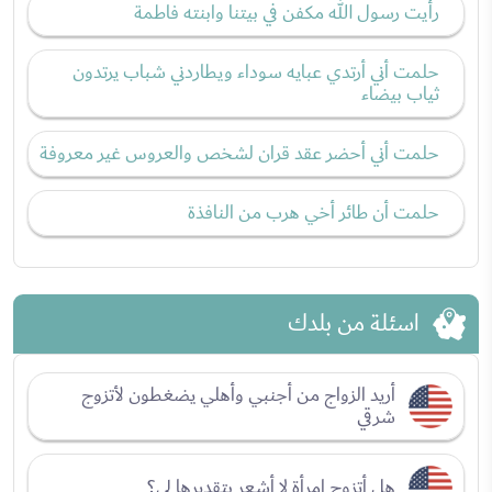
رأيت رسول الله مكفن في بيتنا وابنته فاطمة
حلمت أني أرتدي عبايه سوداء ويطاردني شباب يرتدون
ثياب بيضاء
حلمت أني أحضر عقد قران لشخص والعروس غير معروفة
حلمت أن طائر أخي هرب من النافذة
اسئلة من بلدك
أريد الزواج من أجنبي وأهلي يضغطون لأتزوج
شرقي
هل أتزوج امرأة لا أشعر بتقديرها لي؟