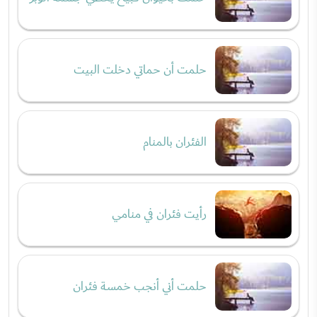
حلمت أن حماتي دخلت البيت
الفئران بالمنام
رأيت فئران في منامي
حلمت أني أنجب خمسة فئران