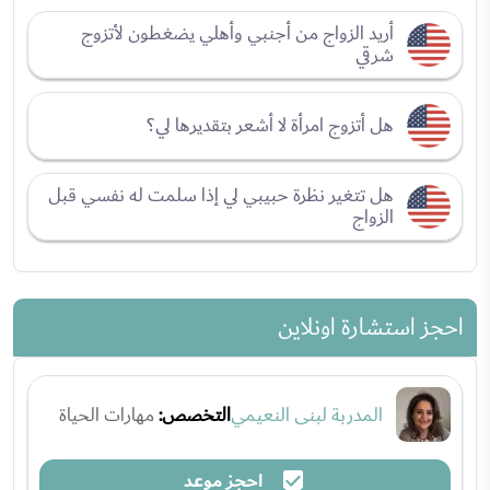
أريد الزواج من أجنبي وأهلي يضغطون لأتزوج
شرقي
هل أتزوج امرأة لا أشعر بتقديرها لي؟
هل تتغير نظرة حبيبي لي إذا سلمت له نفسي قبل
الزواج
احجز استشارة اونلاين
المدربة لبنى النعيمي
التخصص:
مهارات الحياة
احجز موعد