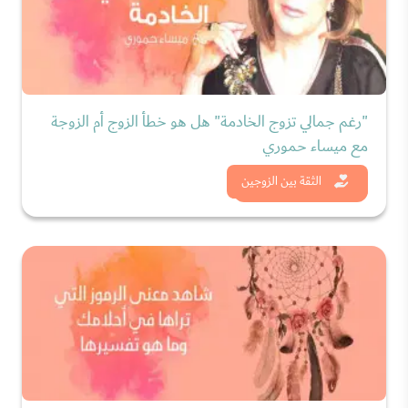
"رغم جمالي تزوج الخادمة" هل هو خطأ الزوج أم الزوجة
مع ميساء حموري
شاهد الان
الثقة بين الزوجين