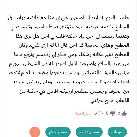
حلمت اليوم اني اريد ان اصحي اخي لي مكالمة هاتفية ورايت في
المطبخ خادمة افريقية سوداء ترتدي فستان اسود وتضحك لي
وعندما وصلت لي اخي وانا خائفه قلت لي اخي هل ترى هذا
المطبخ وهذي الخادمة ف اخي قال انا لم ارى شيء وكان
المطبخ تغير مكانه وشكله وهي تنظر لي وتبتسم وترفع يدها
من بعيد بالسلام واصبحت اقول اعوذبالله من الشيطان الرجيم
مرتين والمرة الثالثة راتني وعبست وجهها وخرجت للعلم لاتوجد
لدينا خادمة وانا لست متزوجة وصحيت وقلبي ينبض بسرعه
من الخوف وجسمي مقشعر ارجوكم افادتي لاني خائفة من
الذهاب خارج غرفتي
شارك
0
0
0
منوعات
تفسير الاحلام
تفسير أحلام