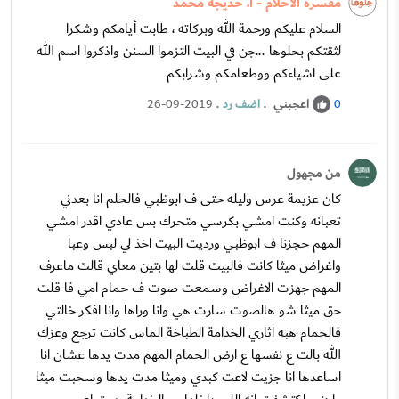
مفسرة الأحلام - أ. خديجة محمد
السلام عليكم ورحمة الله وبركاته ، طابت أيامكم وشكرا
لثقتكم بحلوها ...جن في البيت التزموا السنن واذكروا اسم الله
على اشياءكم ووطعامكم وشرابكم
اعجبني
.
اضف رد
.
26-09-2019
0
من مجهول
كان عزيمة عرس وليله حتى ف ابوظبي فالحلم انا بعدني
تعبانه وكنت امشي بكرسي متحرك بس عادي اقدر امشي
المهم حجزنا ف ابوظبي ورديت البيت اخذ لي لبس وعبا
واغراض ميثا كانت فالبيت قلت لها بتين معاي قالت ماعرف
المهم جهزت الاغراض وسمعت صوت ف حمام امي فا قلت
حق ميثا شو هالصوت سارت هي وانا وراها وانا افكر خالتي
فالحمام هبه اثاري الخدامة الطباخة الماس كانت ترجع وعزك
الله بالت ع نفسها ع ارض الحمام المهم مدت يدها عشان انا
اساعدها انا جزيت لاعت كبدي وميثا مدت يدها وسحبت ميثا