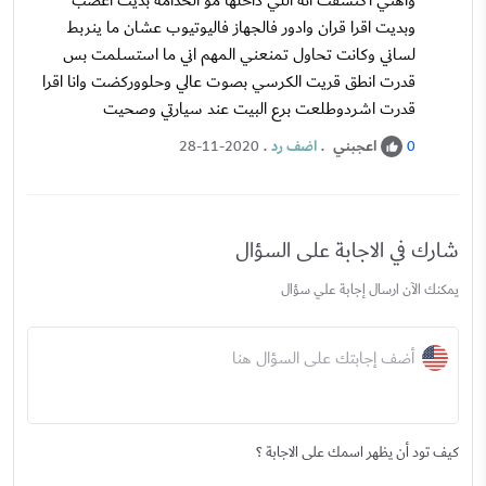
واهني اكتشفت انه اللي داخلها مو الخدامة بديت اعصب
وبديت اقرا قران وادور فالجهاز فاليوتيوب عشان ما ينربط
لساني وكانت تحاول تمنعني المهم اني ما استسلمت بس
قدرت انطق قريت الكرسي بصوت عالي وحلووركضت وانا اقرا
قدرت اشردوطلعت برع البيت عند سيارتي وصحيت
اعجبني
.
اضف رد
.
28-11-2020
0
شارك في الاجابة على السؤال
يمكنك الآن ارسال إجابة علي سؤال
أضف إجابتك على السؤال هنا
كيف تود أن يظهر اسمك على الاجابة ؟