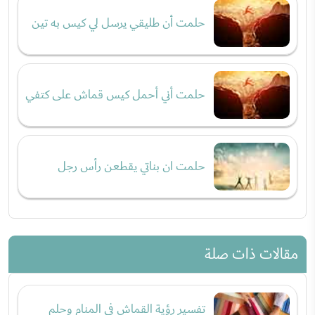
حلمت أن طليقي يرسل لي كيس به تين
حلمت أني أحمل كيس قماش على كتفي
حلمت ان بناتي يقطعن رأس رجل
مقالات ذات صلة
تفسير رؤية القماش في المنام وحلم