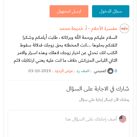
سجّل الدخول
ارسل كمجهول
مفسرة الأحلام - أ. خديجة محمد
السلام عليكم ورحمة الله وبركاته ، طابت أيامكم وشكرا
لثقتكم بحلوها ....انت المخطئه بحق زوجك فدلالة سقوط
الكتب انك تحدثي عن اخبار زوجك لاهلك وهذه اسرار والامر
الثاني اللباس المزركش خلاف ما انت عليه يعني ارتكابك لاثم
اعجبني
.
اضف رد
.
عرض الردود
.
03-10-2019
0
شارك في الاجابة على السؤال
يمكنك الآن ارسال إجابة علي سؤال
أضف إجابتك على السؤال هنا