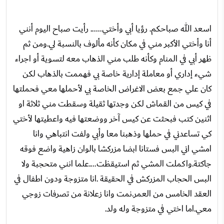
اسعد الله صباحكم. رؤيا أبي وأختي...... رأيت صباح اليوم أنني
أنا وأختي الأكبر مني في مكان كأنه مألوف بالنسبة لي.ومن ثم
ظهر أبي في المنام وكأنه طلب مني الذهاب معه لتسوية أو اجراء
شيء إداري أو معاملة إدارية خاصة بي فهممت بالذهاب لكن
كان علي جمع بعض الاغراض الخاصة بي لأحملها معي فحملتها
في كيس من القماش لكن وجدتها ثقيلة وسقطت مني ثلاثة او
اثنين كتب فبحثت عن كيس آخر ووضعتها فيه واعطيتها لأختي
كي تساعدني في حملها وذهبنا معا وأبي ولفت انتباهي وانا
امشي اني البس فستانا ابضا مزركشا بالوان زاهية واضع فوقه
جاكتة.واكملت المشي ثم استيقظت....علما انني متحجبة ولا
البس الحجاب المزركش في الحقيقة .انا متزوجة ودون اطفال في
العقد الخامس من العمر.نمت وانا زعلانة من تصرفات زوجي
معي.اما اختي في متزوجة وله ولد.