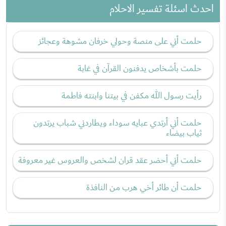
احدث اسئلة تفسير الاحلام
حلمت أني على منصة وحولي خرفان مشوهة وعجائز
حلمت بأشخاص يدفنون القرآن في غابة
رأيت رسول الله مكفن في بيتنا وابنته فاطمة
حلمت أني أرتدي عبايه سوداء ويطاردني شباب يرتدون
ثياب بيضاء
حلمت أني أحضر عقد قران لشخص والعروس غير معروفة
حلمت أن طائر أخي هرب من النافذة