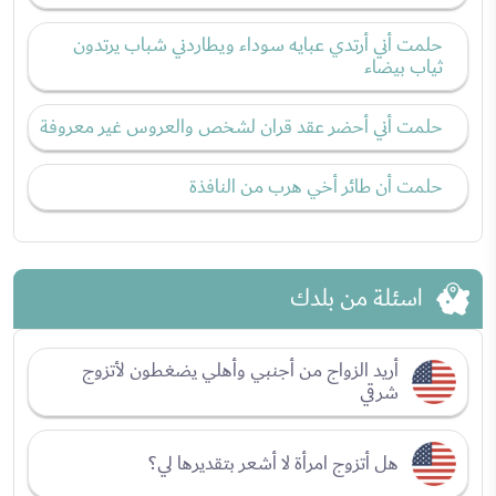
حلمت أني أرتدي عبايه سوداء ويطاردني شباب يرتدون
ثياب بيضاء
حلمت أني أحضر عقد قران لشخص والعروس غير معروفة
حلمت أن طائر أخي هرب من النافذة
اسئلة من بلدك
أريد الزواج من أجنبي وأهلي يضغطون لأتزوج
شرقي
هل أتزوج امرأة لا أشعر بتقديرها لي؟