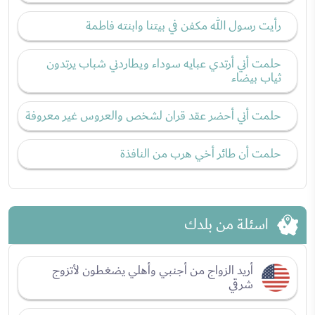
رأيت رسول الله مكفن في بيتنا وابنته فاطمة
حلمت أني أرتدي عبايه سوداء ويطاردني شباب يرتدون
ثياب بيضاء
حلمت أني أحضر عقد قران لشخص والعروس غير معروفة
حلمت أن طائر أخي هرب من النافذة
اسئلة من بلدك
أريد الزواج من أجنبي وأهلي يضغطون لأتزوج
شرقي