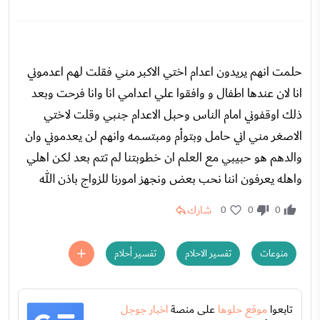
حلمت انهم يريدون اعدام اختي الاكبر مني فقلت لهم اعدموني
انا لان عندها اطفال و وافقوا علي اعدامي انا وانا فرحت وبعد
ذلك اوقفوني امام الناس وحبل الاعدام جنبي وقلت لاختي
الاصغر مني اني حامل وبتوأم ومبتسمه وانهم لن يعدموني وان
والدهم هو حبيبي مع العلم ان خطوبتنا لم تتم بعد لكن اهلي
واهله يعرفون اننا نحب بعض ونجهز امورنا للزواج باذن الله
شارك
0
0
0
منوعات
تفسير الاحلام
تفسير أحلام
تابعوا
موقع حلوها
على منصة
اخبار جوجل