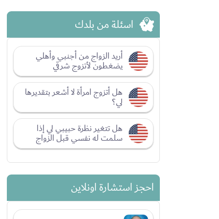
اسئلة من بلدك
أريد الزواج من أجنبي وأهلي
يضغطون لأتزوج شرقي
هل أتزوج امرأة لا أشعر بتقديرها
لي؟
هل تتغير نظرة حبيبي لي إذا
سلمت له نفسي قبل الزواج
احجز استشارة اونلاين