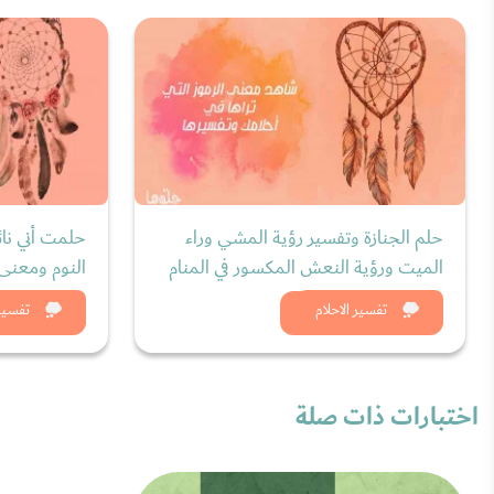
حلم الجنازة وتفسير رؤية المشي وراء
حلمت أني نائ
الميت ورؤية النعش المكسور في المنام
النوم ومعنى 
شاهد الان
شاه
تفسير الاحلام
تفسير 
اختبارات ذات صلة