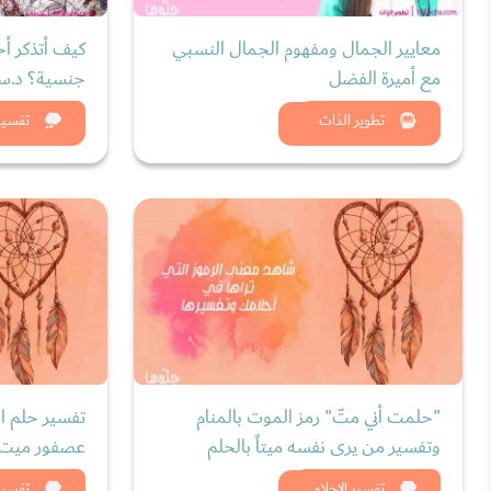
معايير الجمال ومفهوم الجمال النسبي
كيف أتذكر أح
مع أميرة الفضل
جنسية؟ د.سر
شاهد الان
شاه
تطوير الذات
تفسير 
"حلمت أني متّ" رمز الموت بالمنام
تفسير حلم ا
وتفسير من يرى نفسه ميتاً بالحلم
عصفور ميت و
تفسير الاحلام
تفسير 