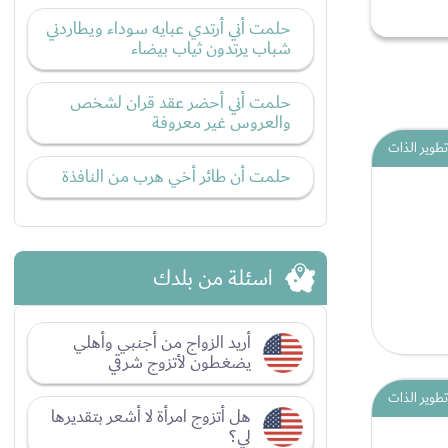
حلمت أني أرتدي عبايه سوداء ويطاردني
شباب يرتدون ثياب بيضاء
حلمت أني أحضر عقد قران لشخص
والعروس غير معروفة
تطوير الذات
حلمت أن طائر أخي هرب من النافذة
اسئلة من بلدك
أريد الزواج من أجنبي وأهلي
يضغطون لأتزوج شرقي
تطوير الذات
هل أتزوج امرأة لا أشعر بتقديرها
لي؟