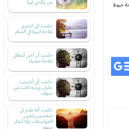
من والدي ثوباً
حة خيوط
حلمت اني اشتري
تفاحة كبيرة في المنام
حلمت أن أخي أعطاني
تفاحة خضراء
حلمت أني أشتريت
جلبان ويديه كانت من
صوف
حلمت أنه تقدم لي
شخصين بنفس
المواصفات وأنا أختار
بينهم