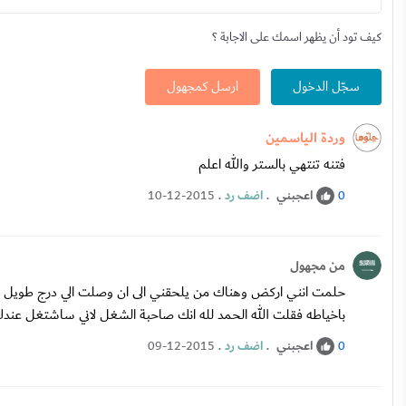
كيف تود أن يظهر اسمك على الاجابة ؟
سجّل الدخول
ارسل كمجهول
وردة الياسمين
فتنه تنتهي بالستر والله اعلم
اعجبني
.
اضف رد
.
10-12-2015
0
من مجهول
باخياطه فقلت الله الحمد لله انك صاحبة الشغل ﻻني ساشتغل عندك 
اعجبني
.
اضف رد
.
09-12-2015
0