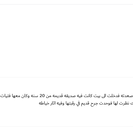
حلمت انني اركض وهناك من يلحقني الى ان وصلت الي درج طويل صعدته فدخلت الى بيت كانت فيه صديقه قديمه م
نظرت لها فوحدت جرح قديم في رقبتها وفيه اثار خياطه