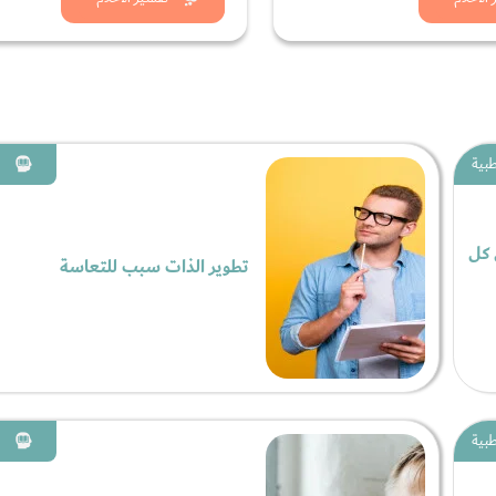
د الان
شاهد الان
بية
 كل
تطوير الذات سبب للتعاسة
بية