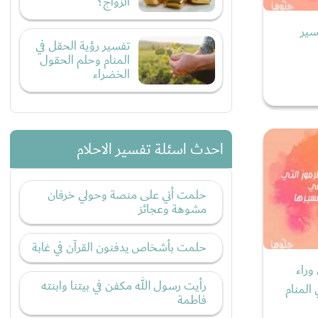
الزواج؟
سير
تفسير رؤية الحقل في
المنام وحلم الحقول
الخضراء
احدث اسئلة تفسير الاحلام
حلمت أني على منصة وحولي خرفان
مشوهة وعجائز
حلمت بأشخاص يدفنون القرآن في غابة
وراء
رأيت رسول الله مكفن في بيتنا وابنته
المنام
فاطمة