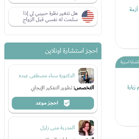
أزمة
هل تتغير نظرة حبيبي لي إذا
سلمت له نفسي قبل الزواج
احجز استشارة اونلاين
قضايا اسرية
الدكتورة سناء مصطفى عبده
 زيارة
التخصص:
تطوير التفكير الإيجابي
احجز موعد
المدربة منى زلزل