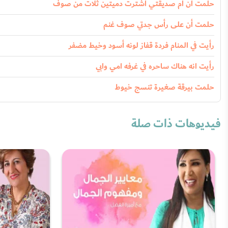
حلمت أن أم صديقتي أشترت دميتين ثلات من صوف
حلمت أن على رأس جدتي صوف غنم
رأيت في المنام فردة قفاز لونه أسود وخيط مضفر
رأيت انه هناك ساحره في غرفه امي وابي
حلمت بيرقة صغيرة تنسج خيوط
فيديوهات ذات صلة