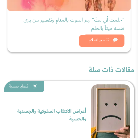
"حلمت أني متّ" رمز الموت بالمنام وتفسير من يرى
نفسه ميتاً بالحلم
شاهد الان
تفسير الاحلام
مقالات ذات صلة
قضايا نفسية
أعراض الاكتئاب السلوكية والجسدية
والحسية