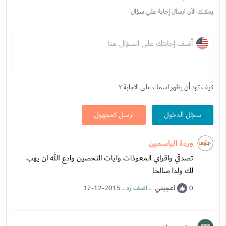
يمكنك الآن ارسال إجابة علي سؤال
أضف إجابتك على السؤال هنا
كيف تود أن يظهر اسمك على الاجابة ؟
سجّل الدخول
ارسل كمجهول
وردة الياسمين
تصدقي واقراي المعوذات وايات التحصين وادع الله ان يهب
لك ولدا صالحا
اعجبني
.
اضف رد
.
17-12-2015
0