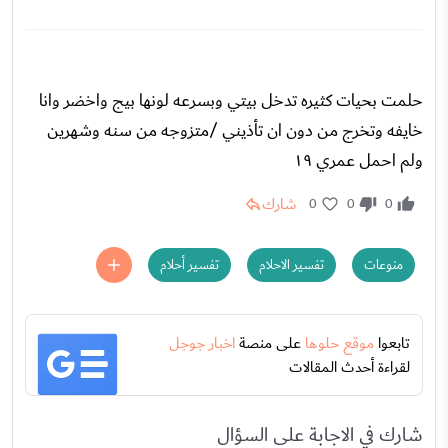
حلمت بحيات كثيره تدخل بيتي وبسرعه لونها بيج واخضر وانا
خايفه وتخرج من دون ان تأذيني /متزوجه من سنه وشهرين
ولم احمل عمري ١٩
شارك
0
0
0
منوعات
تفسير الاحلام
تفسير أحلام
تابعوا
موقع حلوها
على منصة
اخبار جوجل
لقراءة أحدث المقالات
شارك في الاجابة على السؤال