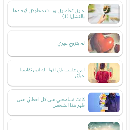
جارتي تحاصرني وباءت محاولاتي لإبعادها
بالفشل! (1)
لم يتزوج غيري
امي علمت باني اقول له ادق تفاصيل
حياتي
كانت تسامحني على كل اخطائي حتى
ظهر هذا الشخص