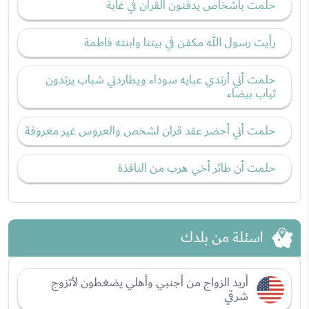
حلمت بأشخاص يدفنون القرآن في غابة
رأيت رسول الله مكفن في بيتنا وابنته فاطمة
حلمت أني أرتدي عبايه سوداء ويطاردني شباب يرتدون
ثياب بيضاء
حلمت أني أحضر عقد قران لشخص والعروس غير معروفة
حلمت أن طائر أخي هرب من النافذة
اسئلة من بلدك
أريد الزواج من أجنبي وأهلي يضغطون لأتزوج
شرقي