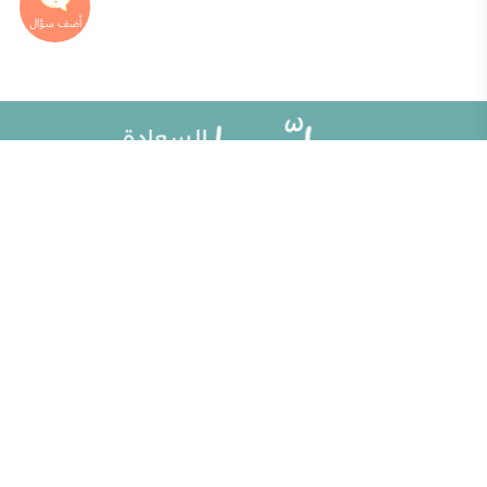
خريطة الموقع
تطوير الذات
مقالات
تحديات الحياة الزوجية
ألو حلوها
أطفال ومراهقون
حلوها تي في
الصحة العامة
الاختبارات
إضاءات للنفس الإنسانية
الكلمات المفتاحية
منوعات
حاسبة الحمل الولادة
مطبخ حلوها
خبراؤنا