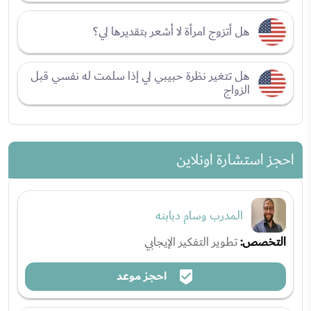
هل أتزوج امرأة لا أشعر بتقديرها لي؟
هل تتغير نظرة حبيبي لي إذا سلمت له نفسي قبل
الزواج
احجز استشارة اونلاين
المدرب وسام دبابنه
التخصص:
تطوير التفكير الإيجابي
احجز موعد