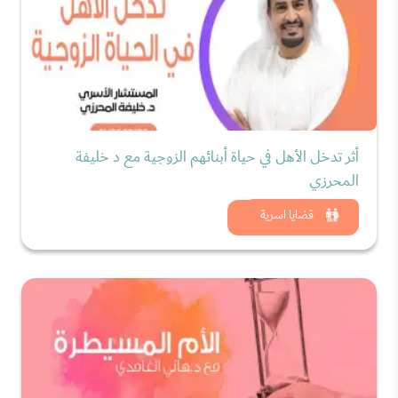
أثر تدخل الأهل في حياة أبنائهم الزوجية مع د خليفة
المحرزي
شاهد الان
قضايا اسرية