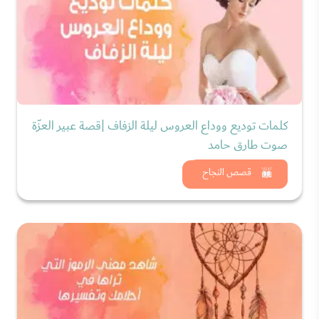
كلمات توديع ووداع العروس ليلة الزفاف |قصة عبير العزّة
صوت طارق حامد
شاهد الان
قصص النجاح