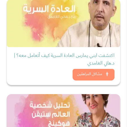
اكتشفت ابني يمارس العادة السرية كيف أتعامل معه؟ |
د.هاني الغامدي
شاهد الان
مشاكل المراهقين