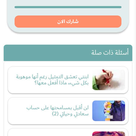
شارك الان
أسئلة ذات صلة
ابنتي تعشق التمثيل رغم أنها موهوبة
بكل شيء، ماذا أفعل معها؟
لن أقبل بمسامحتها على حساب
سعادتي وحياتي (2)