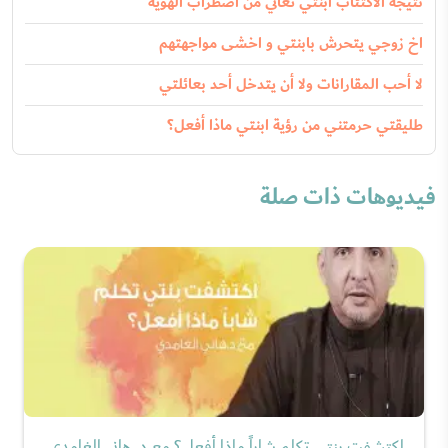
نتيجه الاكتئاب ابنتي تعاني من اضطراب الهويه
اخ زوجي يتحرش بابنتي و اخشى مواجهتهم
لا أحب المقارانات ولا أن يتدخل أحد بعائلتي
طليقتي حرمتني من رؤية ابنتي ماذا أفعل؟
فيديوهات ذات صلة
اكتشفت بنتي تكلم شاباً ماذا أفعل؟ مع د. هاني الغامدي