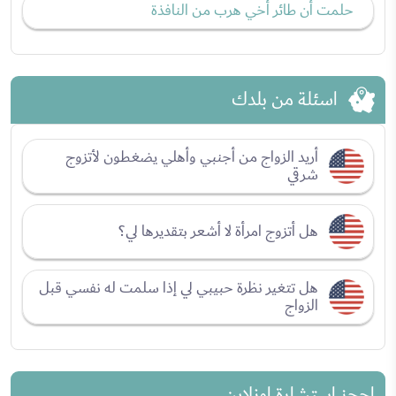
حلمت أن طائر أخي هرب من النافذة
اسئلة من بلدك
أريد الزواج من أجنبي وأهلي يضغطون لأتزوج
شرقي
هل أتزوج امرأة لا أشعر بتقديرها لي؟
هل تتغير نظرة حبيبي لي إذا سلمت له نفسي قبل
الزواج
احجز استشارة اونلاين