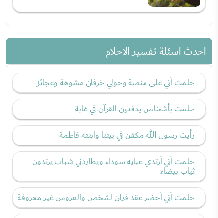
احدث اسئلة تفسير الاحلام
حلمت أني على منصة وحولي خرفان مشوهة وعجائز
حلمت بأشخاص يدفنون القرآن في غابة
رأيت رسول الله مكفن في بيتنا وابنته فاطمة
حلمت أني أرتدي عبايه سوداء ويطاردني شباب يرتدون
ثياب بيضاء
حلمت أني أحضر عقد قران لشخص والعروس غير معروفة