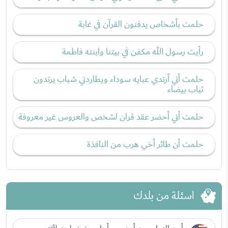
حلمت بأشخاص يدفنون القرآن في غابة
رأيت رسول الله مكفن في بيتنا وابنته فاطمة
حلمت أني أرتدي عبايه سوداء ويطاردني شباب يرتدون
ثياب بيضاء
حلمت أني أحضر عقد قران لشخص والعروس غير معروفة
حلمت أن طائر أخي هرب من النافذة
اسئلة من بلدك