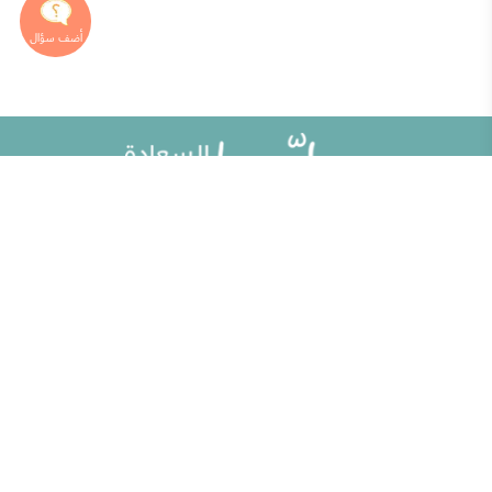
خريطة الموقع
تطوير الذات
مقالات
تحديات الحياة الزوجية
ألو حلوها
أطفال ومراهقون
حلوها تي في
الصحة العامة
الاختبارات
إضاءات للنفس الإنسانية
الكلمات المفتاحية
منوعات
حاسبة الحمل الولادة
مطبخ حلوها
خبراؤنا