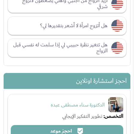
أريد الزواج من أجنبي وأهلي يضغطون لأتزوج
شرقي
هل أتزوج امرأة لا أشعر بتقديرها لي؟
هل تتغير نظرة حبيبي لي إذا سلمت له نفسي قبل
الزواج
احجز استشارة اونلاين
الدكتورة سناء مصطفى عبده
التخصص:
تطوير التفكير الإيجابي
احجز موعد