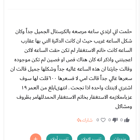
حلمت اني ارتدي ساعه مرصعه بالكرستال الجميل جداً وكان
شكل الساعه غريب حيث ان كانت الدائرة التي بها عقارب
الساعه كانت خاتم الاستغفار لم تكن حقت الساعه لاكن
اعجبتني واذكر انه كان هناك فص او فصين لم تكن موجوده
وقالت جارتنا ان هذه الساعه غاليه جداً وشكلها جميل قالت ان
سعرها غالي جداً قالت امي لا فسعرها ٦٠٠قلت لها سوف
اشتري لابنتك واحده اذا نجحت . انتهىابلغ من العمر ١٩
عزباءملازمه الاستغفار بخاتم الاستغفار الحمدللهامر بظروف
ومشاكل
شارك
0
0
0
منوعات
تفسير الاحلام
تفسير أحلام