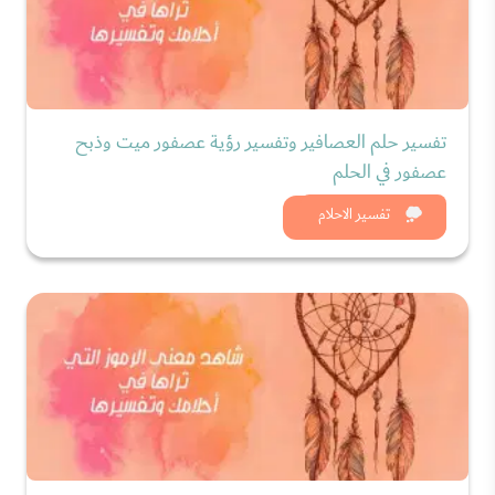
تفسير حلم العصافير وتفسير رؤية عصفور ميت وذبح
عصفور في الحلم
شاهد الان
تفسير الاحلام