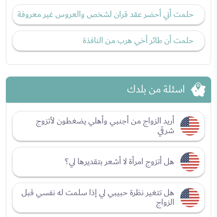
حلمت أني أحضر عقد قران لشخص والعروس غير معروفة
حلمت أن طائر أخي هرب من النافذة
اسئلة من بلدك
أريد الزواج من أجنبي وأهلي يضغطون لأتزوج
شرقي
هل أتزوج امرأة لا أشعر بتقديرها لي؟
هل تتغير نظرة حبيبي لي إذا سلمت له نفسي قبل
الزواج