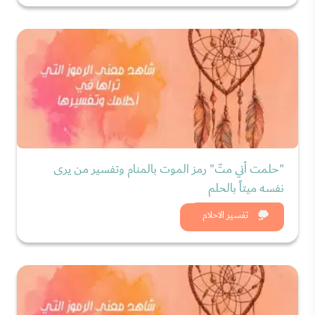
"حلمت أني متّ" رمز الموت بالمنام وتفسير من يرى
نفسه ميتاً بالحلم
شاهد الان
تفسير الاحلام