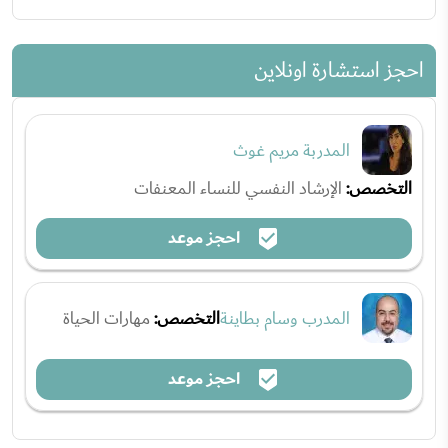
احجز استشارة اونلاين
المدربة مريم غوث
التخصص:
الإرشاد النفسي للنساء المعنفات
احجز موعد
المدرب وسام بطاينة
التخصص:
مهارات الحياة
احجز موعد