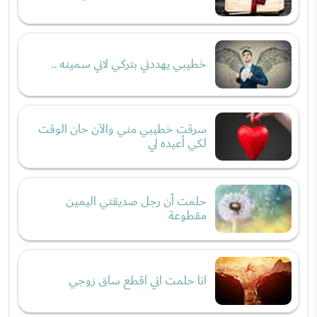
خطيبي يهددني بتركي لاني سمينه ..
سرقت خطيبي مني والآن حان الوقت
لكي أعيده لي
حلمت أن رجل صديقتي اليمين
مقطوعة
انا حلمت اني اقطع ساق زوجي