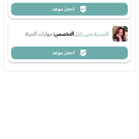
احجز موعد
المدربة منى زلزل
التخصص:
مهارات الحياة
احجز موعد