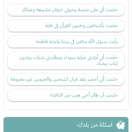
حلمت أني على منصة وحولي خرفان مشوهة وعجائز
حلمت بأشخاص يدفنون القرآن في غابة
رأيت رسول الله مكفن في بيتنا وابنته فاطمة
حلمت أني أرتدي عبايه سوداء ويطاردني شباب يرتدون
ثياب بيضاء
حلمت أني أحضر عقد قران لشخص والعروس غير معروفة
حلمت أن طائر أخي هرب من النافذة
اسئلة من بلدك