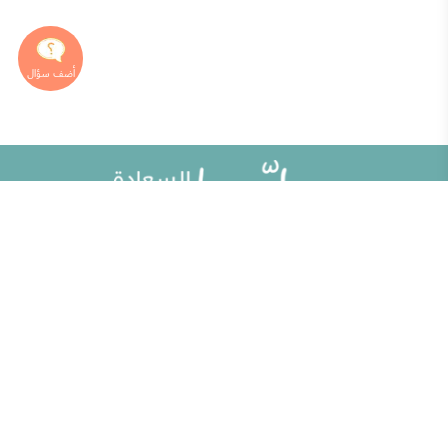
خريطة الموقع
تطوير الذات
مقالات
تحديات الحياة الزوجية
ألو حلوها
أطفال ومراهقون
حلوها تي في
الصحة العامة
الاختبارات
إضاءات للنفس الإنسانية
الكلمات المفتاحية