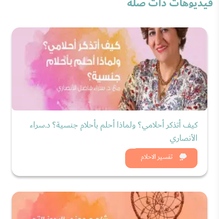
فيديوهات ذات صلة
كيف أتذكر أحلامي؟ ولماذا أحلم بأحلام جنسية؟ د.سراء
الأنصاري
شاهد الان
تفسير الاحلام