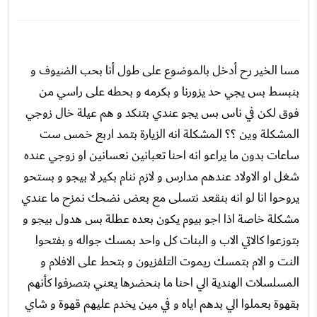
مسا الخير رح أدخل بالموضوع على طول أنا بحب الضيوف و
بنبسط بس يجي حد يزورنا و بكرمه و بحطه على راسي من
فوق لكن في ناس بس يجو عندي بتنكد و هم عيلة خال زوجي
المشكلة وين ؟؟ المشكلة انه الزيارة بتمد اربع خمس ست
ساعات بدون ما يراعو انه احنا تعبانين نعسانين او زوجي عنده
شغل او الاولاد عندهم مدارس و لازم ننام بكير لا بيجو و بستحو
يروحوا انا لو انه بنقعد نتسلى مع بعض نضحك نمزح ما عندي
مشكلة خاصة اذا اجو بيوم يكون بعده عطلة بس هدول بيجو و
بتوزعوا كالاتي الاب و البنات كل واحد بمسك جواله و بفتحوا
النت و الام بتمسك ريموت التلفزيون و بتحط على الافلام و
المسلسلات الهندية الي احنا ما بنحضرها يعني بتصرفوا كأنهم
بقهوة بعملوا الي بدهم اياه و في مين يخدم عليهم قهوة و شاي