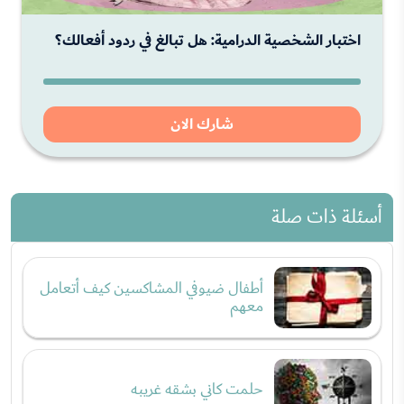
اختبار الشخصية الدرامية: هل تبالغ في ردود أفعالك؟
شارك الان
أسئلة ذات صلة
أطفال ضيوفي المشاكسين كيف أتعامل
معهم
حلمت كاني بشقه غريبه