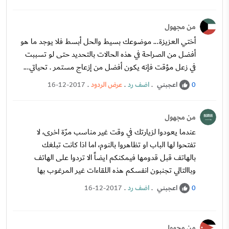
من مجهول
أختي العزيزة... موضوعك بسيط والحل أبسط فلا يوجد ما هو
أفضل من الصراحة في هذه الحالات بالتحديد حتى لو تسببت
في زعل مؤقت فإنه يكون أفضل من إزعاج مستمر . تحياتي...
اعجبني
.
اضف رد
.
عرض الردود
.
16-12-2017
0
من مجهول
عندما يعودوا لزيارتك في وقت غير مناسب مرّة اخرى، لا
تفتحوا لها الباب او تظاهروا بالنوم، اما اذا كانت تبلغك
بالهاتف قبل قدومها فيمكنكم ايضاً الا تردوا على الهاتف
وباالتالي تجنبون انفسكم هذه اللقاءات غير المرغوب بها
اعجبني
.
اضف رد
.
16-12-2017
0
من مجهول