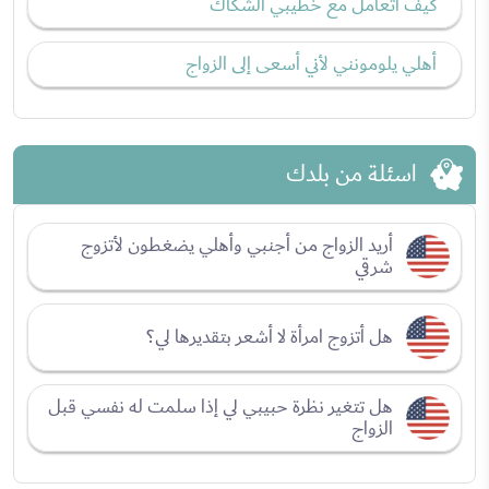
كيف اتعامل مع خطيبي الشكاك
أهلي يلومونني لأني أسعى إلى الزواج
اسئلة من بلدك
أريد الزواج من أجنبي وأهلي يضغطون لأتزوج
شرقي
هل أتزوج امرأة لا أشعر بتقديرها لي؟
هل تتغير نظرة حبيبي لي إذا سلمت له نفسي قبل
الزواج