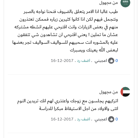
من مجهول
طيب غالبا اذا الامر يتعلق بالضيوف فنحنا نواجه بالصبر
ونتجمل فيهم لكن اذا كانوا كثيرين زياره فممكن تعتذرون
منهم في بعض الزيارات وانت اقترحي عليهم انشطه مشتركه
عشان ما تملين ! يعني اقترحي ان تشاهدون شي تتفقون
عليه بالمشوره انت سحبيهم للسواليف السواليف تجر بعضها
لبعض الله يعينك ويصبرك
اعجبني
.
اضف رد
.
16-12-2017
0
من مجهول
اتركيهم يجلسون مع زوجك واعتذري لهم انك تريدين النوم
انتى والاولاد من اجل الاستيقاظ مبكرا للدراسة
اعجبني
.
اضف رد
.
16-12-2017
0