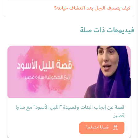
كيف يتصرف الرجل بعد اكتشاف خيانته؟
فيديوهات ذات صلة
قصة عن إنجاب البنات وقصيدة "الليل الأسود" مع سارة
قصير
شاهد الان
قضايا اجتماعية