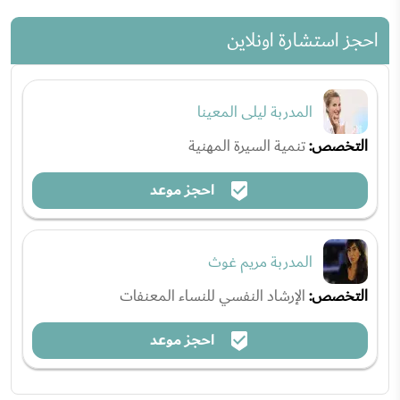
احجز استشارة اونلاين
المدربة ليلى المعينا
التخصص:
تنمية السيرة المهنية
احجز موعد
المدربة مريم غوث
التخصص:
الإرشاد النفسي للنساء المعنفات
احجز موعد