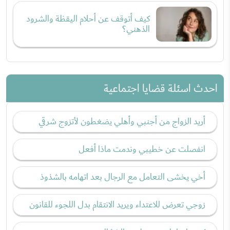
كيف أتوقف عن أحلام اليقظة والشرود
الذهني؟
احدث اسئلة قضايا اجتماعية
أريد الزواج من أجنبي وأهلي يضغطون لأتزوج شرقي
انفصلت عن خطيبي وندمت ماذا أفعل
أخي يخشى التعامل مع الرجال بعد اتهامه بالشذوذ
زوجي تعرض للاعتداء ويريد الانتقام بدل اللجوء للقانون