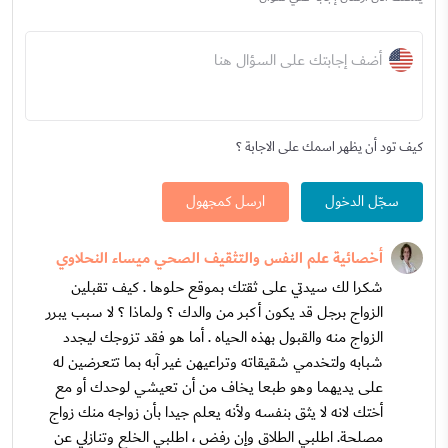
أضف إجابتك على السؤال هنا
كيف تود أن يظهر اسمك على الاجابة ؟
سجّل الدخول
ارسل كمجهول
أخصائية علم النفس والتثقيف الصحي ميساء النحلاوي
شكرا لك سيدتي على ثقتك بموقع حلوها . كيف تقبلين
الزواج برجل قد يكون أكبر من والدك ؟ ولماذا ؟ لا سبب يبرر
الزواج منه والقبول بهذه الحياه . أما هو فقد تزوجك ليجدد
شبابه ولتخدمي شقيقاته وتراعيهن غير آبه بما تتعرضين له
على يديهما وهو طبعا يخاف من أن تعيشي لوحدك أو مع
أختك لانه لا يثق بنفسه ولأنه يعلم جيدا بأن زواجه منك زواج
مصلحة. اطلبي الطلاق وإن رفض ، اطلبي الخلع وتنازلي عن