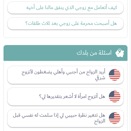
كيف أتعامل مع زوجي الذي ينفق مالنا على أخيه
هل أصبحت محرمة على زوجي بعد ثلاث طلقات؟
اسئلة من بلدك
أريد الزواج من أجنبي وأهلي يضغطون لأتزوج
شرقي
هل أتزوج امرأة لا أشعر بتقديرها لي؟
هل تتغير نظرة حبيبي لي إذا سلمت له نفسي قبل
الزواج