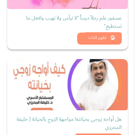
عصفور علم رجلاً درساً "لا تيأس ولا تهرب وافعل ما
تستطيع"
شاهد الان
تطوير الذات
هل أواجه زوجي بخيانته! مواجهة الزوج بالخيانة | خليفة
المحرزي