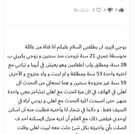
شارك
0
0
0
زوجي لايريد ان يطلقني السلام عليكم انا فتاة من عائلة
متوسطة عمري 21 سنة تزوجت منذ سنتين و زوجي يكبرني ب
28 سنة، ومطلق واب لطفلتين وهو يعيش في أروبا و تركني مع
اختيه واحدة 53 سنة ومطلقة و ام لبنت و ولد متزوج و الأخرى
59 سنة غير متزوجة سنتين و هما تمنعاني من التحدث الى
اهلي في الهاتف في كل مرة اتحدث مع اهلي تتشاجر معي واحدة
منهن حتى اصبحت اكره التحدث مع اهلي و زوجي اراه في
الصيف فقط . و دائما في شجار انا واختيه فطلبت منه ان اسكن
لوحدي فرفض ذلك مع العلم أن لديه منزل لايسكنه احد ف
اتصلت بأبي واخبرته بكل شئ جئت معه لبيت اهلي وقلت