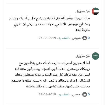
من مجهول
طالما زوجك رفض الطلاق فعليه ان يضع حل يناسبك وان لم
يستطيع ويرفض فلا داعي لحياتك معه وعليكي ان تكوني
حازمة معه
اعجبني
.
اضف رد
.
27-08-2019
0
من مجهول
لما لا تخبرين اسرتك بما يحدث لك حتى يتكلمون مع
زوجكك ويضعون النقاط فوق الاحرف ويتصرفون معه لانه
ليس من حقه تركك كل هذه المده واخوته يفتعلون معك
المشاكل احملىىحالك واذهبى الىىبيت اهلك واجعليهم
بجانبك حتى تعرفى ميف تواجهى زوجكك واختيه
اعجبني
.
اضف رد
.
27-08-2019
0