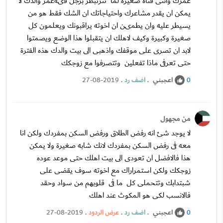
عمرك وانتى فتاه صغيرة لما تترتبطر برجل فىةعمر والدك لا
يمكن ان يقدر مشاعرك واحتياجاتك ان الشك فقط هو من
يسيطر عليه وان يطمىن ان اخوته يراقبونك ويعلمون كل
صغيرة وكبيرة وكيف لاهلك ان يتقبلوا هذا الوضع ويصمتوا
لابد ان تصرى على موقفك واذهبى الى بيت والدك هذه الفترة
حتى تعرفى ماذا تفعلين وتتصرفوا مع زوجكك
اعجبني
.
اضف رد
.
27-08-2019
0
من مجهول
لا يوجد شئ انه رفض الطلاق ورفض السكن بمفردك ولكن انا
معه فى رفض السكن بمفردك لانك شابه صغيرة ولا يمكن
هذا فالافضل ان تعودى الى بيت اهلك حتى موعد عوده
زوجكك ولكن استمراراك مع اخوته سوف يقضى على
شبتدابك وتتحملى كل ما فى قلوبهم من سواد وحقد
فالانسب لكى هو المكوث عند اهلك
اعجبني
.
اضف رد
.
عرض الردود
.
27-08-2019
0