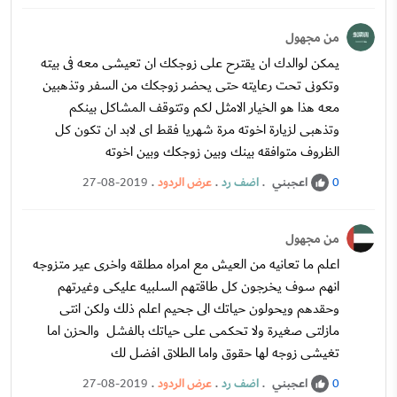
من مجهول
يمكن لوالدك ان يقترح على زوجكك ان تعيشى معه فى بيته
وتكونى تحت رعايته حتى يحضر زوجكك من السفر وتذهبين
معه هذا هو الخيار الامثل لكم وتتوقف المشاكل بينكم
وتذهبى لزيارة اخوته مرة شهريا فقط اى لابد ان تكون كل
الظروف متوافقه بينك وبين زوجكك وبين اخوته
اعجبني
.
اضف رد
.
عرض الردود
.
27-08-2019
0
من مجهول
اعلم ما تعانيه من العيش مع امراه مطلقه واخرى عير متزوجه
انهم سوف يخرجون كل طاقتهم السلبيه عليكى وغيرتهم
وحقدهم ويحولون حياتك الى جحيم اعلم ذلك ولكن انتى
مازلتى صغيرة ولا تحكمى على حياتك بالفشل والحزن اما
تغيشى زوجه لها حقوق واما الطلاق افضل لك
اعجبني
.
اضف رد
.
عرض الردود
.
27-08-2019
0