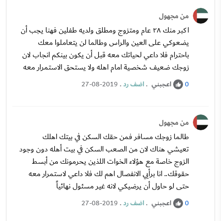
من مجهول
اكبر منك ٢٨ عام ومتزوج ومطلق ولديه طفلين فهنا يجب أن
يضعوكي على العين والراس وطالما لن يتعاملوا معك
باحترام فلا داعي لحياتك معه قبل أن يكون بينكم انجاب لان
زوجك ضعيف شخصية امام اهله ولا يستحق الاستمرار معه
اعجبني
.
اضف رد
.
27-08-2019
0
من مجهول
طالما زوجك مسافر فمن حقك السكن في بيتك اهلك
تعيشي هناك لان من الصعب السكن في بيت أهله دون وجود
الزوج خاصة مع هؤلاء الخوات اللذين يحرمونك من أبسط
حقوقك.. انا برأيي الانفصال اهم لك فلا داعي لاستمرار معه
حتى لو حاول أن يرضيكي لانه غير مسئول نهائياً
اعجبني
.
اضف رد
.
27-08-2019
0