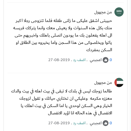
من مجهول
حبيبتى اشفق عليكى ما زلتى طفله فلما تتزوجى رجلا اكبر
منك بكل هذه السنوات ولا يعيش معك وانما يتركك فريسه
الى اهله يفعلون بك ما يودون اتصلى باهلك واخبريهم حتى
ياتوا ويخلصوكى من هذا السجن واما يخيروه بين الطلاق او
السكن بمفردك
اعجبني
.
اضف رد
.
27-08-2019
0
من مجهول
طالما زوجك ليس في بلدك لا تبقى في بيت اهله في بيت والدك
معززه مكرمه وعليكي ان تختاري حياتك و تقول لزوجك
الخيار وهي السكن لوحدي يا اما السكن في بيت اهلك يا
الانفصال في هذه الحاله انا اؤيد الانفصال
اعجبني
.
اضف رد
.
27-08-2019
0