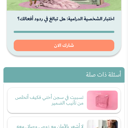
اختبار الشخصية الدرامية: هل تبالغ في ردود أفعالك؟
شارك الان
أسئلة ذات صلة
تسببت في سجن أختي فكيف أتخلص
من تأنيب الضمير
لا أشعر بالأمان مع زوجي وحياتي معه