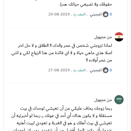
حقوقك ولا تضيعي حياتك هدرا.
اعجبني
.
اضف رد
.
29-08-2019
0
من مجهول
لماذا تزوجتي شخص في عمر والدك !! الطلاق و لا حل اخر
اصلا هذي ماهي حياة و لا اي فائدة من هذا الزواج لكي و انتي
من عمر أولاده !!
اعجبني
.
اضف رد
.
27-08-2019
0
من مجهول
ربما زوجك يخاف عليكي من أن تعيشي لوحدك في بيت
مستقلة و لا يكون هناك أي أحد في عونك ,, ربما لو أخبرتيه أن
تعيشي في بيت أهلك و هو في الغربة و تعودي لبيت أهتيه
عندما يأتي يكون الحل أفضل من أن تنفردي بمسكن لوحدك