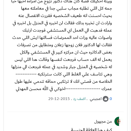
وبينه احكيلك قصه كان هناك دكتور تزوج من امراءه احبها حبا
جمه كل اللي تطلبه مجاب سلبي جدا في معاملته معها
بحيث احسنت انه طعيف الشخصيه فقررت الانفصال عنه
وارادت ان تخبره بدلك فقالت لن اخبره في المنزل بل اخبره في
عمله فدهبت الي العمل اي المستشفي فوجدت ارتبك
واصوات عاليه ورات احد الممرضات فسالتها ايش اللي حدث
فقالت لها الدكتور فلان زوجها زعلان ومتطايق من تصرفات
بعض الدكاتره حيث ان مركزه كبير في المستشفي والكل
يعمل له الف حساب فرجعت لنفسها وقالت هدا اللي ليس
له شخصيه في المنزل جبار وشديد في عمله فرجعت الي منزلها
وهي تتاسف علي الغلط اللي كانت سترتكبه ------------
الخلاصه من قصتي انك لا ترتكبي حماقه تندمي عليها طول
عمرك --------------------اخوكي في الله محسن المهدلي
اعجبني
.
اضف رد
.
29-12-2015
0
من مجهول
كيف هيا العﻻقة الجنسية