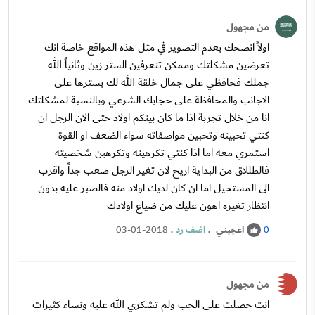
من مجهول
اولاً انصحك بعدم التصوير في مثل هذه المواقع خاصة انك
تعرضين مشكلتك وممكن تنعرفين الستر زين وثانياً الله
جملك فحافظي على جمال خلقة الله لك بسترها على
الاجانب والمحافظة على حجابك الشرعي وبالنسبة لمشكلتك
انا من خلال تجربة اذا ما كان بينكم اولاد حتى الان الرجل ان
كنتي تحبينه وتحبين مواصفاته سواء الضعف او القوة
استمري معه اما اذا كنتي تكرهينه وتكرهين شخصيته
فالطللاق من البداية اريح لان تغير الرجل صعب جداً واقرب
الى المستحيل اما ان كان لديك اولاد منه فالصبر عليه بدون
انتظار تغيره اهون عليك من ضياع اولادك
اعجبني
.
اضف رد
.
03-01-2018
0
من مجهول
انت حصلت على الحب ولم تشكري الله عليه ونساء كثيرات