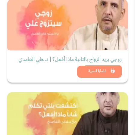
زوجي يريد الزواج بالثانية ماذا أفعل؟ | د. هاني الغامدي
شاهد الان
قضايا اسرية