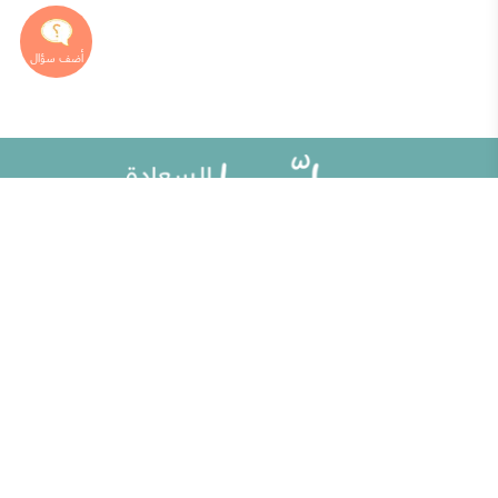
خريطة الموقع
تطوير الذات
مقالات
تحديات الحياة الزوجية
ألو حلوها
أطفال ومراهقون
حلوها تي في
الصحة العامة
الاختبارات
إضاءات للنفس الإنسانية
الكلمات المفتاحية
منوعات
حاسبة الحمل الولادة