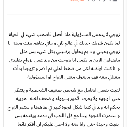
زوجي لا يتحمل المسؤولية ماذا أفعل فاصعب شيء في الحياة
لما يكون شريك حياتك في عالم ثاني و مافي تفاهم بينك وبينه انا
زوجي يحبني و دايم يحاول يرضيني بكل شيء بس مثل
مايقولون الزين ما يكمل انا تزوجت من ولد عمي بزواج تقليدي
و انا كنت ارفضه لكن من ضغط اهلي تم الامر و تزوجنا بدأت
معناتي معه فهو مايعرف معنى الزواج او المسؤولية
لقيت نفسي اتعامل مع شخص ضعيف الشخصية و ينتظر
مني اوجهه ولا يعرف الأمور بسهولة و ضعف لغته العربية
بحكم انه ولد في كندا شكل فجوه كبير في تفاهمنا واستمر الزواج
واستمرت الفجوة بيننا مع كل االحب الي قدمه ويقدمه بس
بقيت وحيدة حتى وانا معه ولا اخبي عليكم اني أفكر دائما