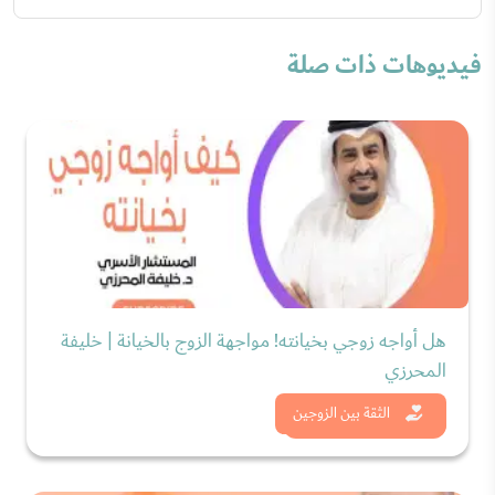
فيديوهات ذات صلة
هل أواجه زوجي بخيانته! مواجهة الزوج بالخيانة | خليفة
المحرزي
شاهد الان
الثقة بين الزوجين