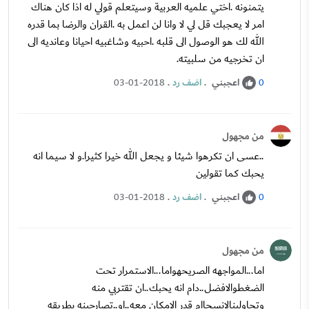
يتمنونه .اختي علميه العربية وسيتعلم قولي له اذا كان هناك
امر لا يعجبك قل لي لا وانا لن اعمل به .القران والرضا بما قدره
الله لك هو الوصول الى قلبه .احبيه وشاغبيه احيانا وعانديه الى
ان تخرجيه من سلبيته.
اعجبني
.
اضف رد
.
03-01-2018
0
من مجهول
..عسى ان تكرهوا شيئا و يجعل الله خيرا كثيرا.و لا سيما انه
يحبك كما تقولين
اعجبني
.
اضف رد
.
03-01-2018
0
من مجهول
اما...المواجهه الصريحهواما...الاستمرار تحت
الضغطوالافضل..دام انه يحبك..ان تقتربي منه
وتحاولينالانسجاام قدر الامكان معه..او..تصارحينه بطريقه