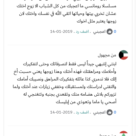
مسلسلا رومانسي ما اعجبك من كل الشباب الا زوج اختك
عشان تخربي بيتها وحياتها اتقي الله في نفسك واختك لان
زوجها يعتبر مثل اخوك
اعجبني
.
اضف رد
.
14-01-2019
0
من مجهول
ابنتي إنتبهي جيداً ليس فقط لتصرفاتك وحتى لتفكيرك
وأحلامك ومراهقتك فهذه أختك وهذا زوجها يعني حسبت أخ
إلك فلا تدمري كذا عائله بتفكيرك المراهق ونصيبك أمامك
والتفتي لدراستك ولمستقبلك وخففي زيارات عند أختك ولما
تزوركم بلاش هضامه منك وتقعدي بجنبه وتتغنجي له
أصحي يا ماما وتعوذي من إبليسك
اعجبني
.
اضف رد
.
14-01-2019
0
من مجهول