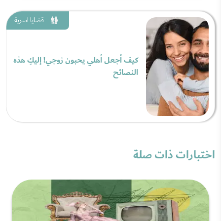
قضايا اسرية
كيف أجعل أهلي يحبون زوجي! إليكِ هذه
النصائح
اختبارات ذات صلة