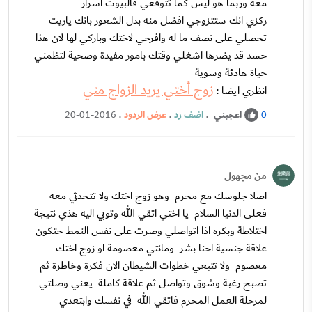
معه وربما هو ليس كما تتوقعي فالبيوت اسرار
ركزي انك ستتزوجي افضل منه بدل الشعور بانك ياريت
تحصلي على نصف ما له وافرحي لاختك وباركي لها لان هذا
حسد قد يضرها اشغلي وقتك بامور مفيدة وصحية لتظمني
حياة هادئة وسوية
زوج أختي يريد الزواج مني
انظري ايضا :
اعجبني
.
اضف رد
.
عرض الردود
.
20-01-2016
0
من مجهول
اصلا جلوسك مع محرم وهو زوج اختك ولا تتحدثي معه
فعلى الدنيا السلام يا اختي اتقي الله وتوبي اليه هذي نتيجة
اختلاطة وبكره اذا اتواصلي وصرت على نفس النمط حتكون
علاقة جنسية احنا بشر ومانتي معصومة او زوج اختك
معصوم ولا تتبعي خطوات الشيطان الان فكرة وخاطرة ثم
تصبح رغبة وشوق وتواصل ثم علاقة كاملة يعني وصلتي
لمرحلة العمل المحرم فاتقي الله في نفسك وابتعدي