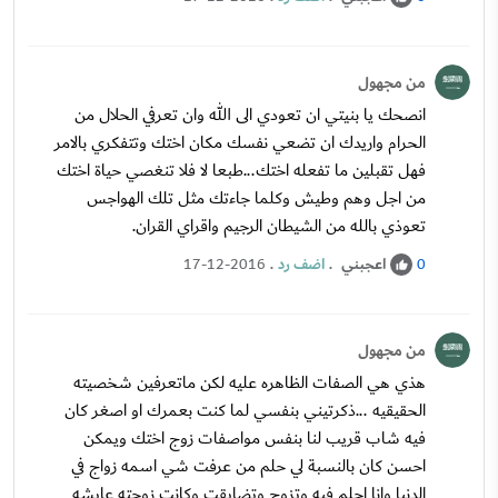
من مجهول
انصحك يا بنيتي ان تعودي الى الله وان تعرفي الحلال من
الحرام واريدك ان تضعي نفسك مكان اختك وتتفكري بالامر
فهل تقبلين ما تفعله اختك...طبعا لا فلا تنغصي حياة اختك
من اجل وهم وطيش وكلما جاءتك مثل تلك الهواجس
تعوذي بالله من الشيطان الرجيم واقراي القران.
اعجبني
.
اضف رد
.
17-12-2016
0
من مجهول
هذي هي الصفات الظاهره عليه لكن ماتعرفين شخصيته
الحقيقيه ...ذكرتيني بنفسي لما كنت بعمرك او اصغر كان
فيه شاب قريب لنا بنفس مواصفات زوج اختك ويمكن
احسن كان بالنسبة لي حلم من عرفت شي اسمه زواج في
الدنيا وانا احلم فيه وتزوج وتضايقت وكانت زوجته عايشه