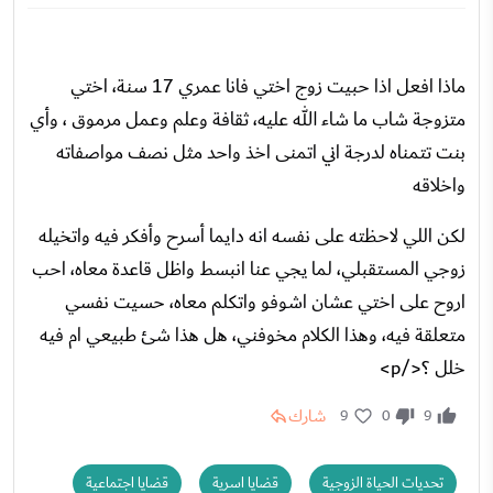
ماذا افعل اذا حبيت زوج اختي فانا عمري 17 سنة، اختي
متزوجة شاب ما شاء الله عليه، ثقافة وعلم وعمل مرموق ، وأي
بنت تتمناه لدرجة اني اتمنى اخذ واحد مثل نصف مواصفاته
واخلاقه
لكن اللي لاحظته على نفسه انه دايما أسرح وأفكر فيه واتخيله
زوجي المستقبلي، لما يجي عنا انبسط واظل قاعدة معاه، احب
اروح على اختي عشان اشوفو واتكلم معاه، حسيت نفسي
متعلقة فيه، وهذا الكلام مخوفني، هل هذا شئ طبيعي ام فيه
خلل ؟</p>
شارك
9
0
9
تحديات الحياة الزوجية
قضايا اسرية
قضايا اجتماعية