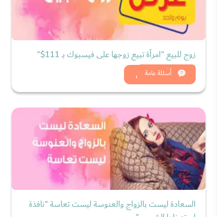
زوج للبيع "امرأة تبيع زوجها على فيسبوك بــ 111$"
شاهد الان
أسئلة عامة
السعادة ليست بالزواج والعنوسة ليست تعاسة "نافذة