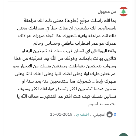
من مجهول
بما انك راسلت موقع (حلوها) معنى ذلك انك مراهقة
ناضجةوبما انك تشعرين ان هناك خطأ في تصرفاتك معتى
ذلك انك مراهقة واعية شعورك هذا اتجاه صهرك هو لانك
عمرك هو عمر اضطراب عاطفي وحساس وحالم
وانفعاليوبالتالي اي انسان قريب منك قد تنجذبين اليه او
تتاثرين بهانت بايمانك وخوفك من الله وما تعرفينه من خطا
وصواب تتحكمين بعواطفك وتمنعين نفسك من الانجرار نحو
امر خطير عليك اولا وعلى اختك ثانيا وعلى اهلك ثالثا وعلى
صهرك رابعا... شعورك هذا ستتعجبين منه بعد سنة او
سنتين عندما تنضجين اكثر وتستقر عواطفك اكثر وسوف
تسالين نفسك كيف كنت افكر هذا التفكير.... حماك الله يا
ابنتيمحمد اسوم
اعجبني
.
اضف رد
.
15-01-2019
0