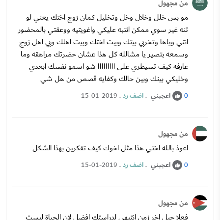
من مجهول
مو بس خلل وخلال وخل وتخليل كمان زوج اختك يعني لو
تنه غير سوي ممكن انتبه عليكي واغويتيه ووعقتي بالمحضور
انتي وياها وتخربي بيتك وبيت اختك وبيت اهلك وبي اهل زوج
وسمعه بتصير يا مشالله كل هذا عشان حضرتك مراهقه وما
عارفه كيف تسيطري على ااااااااا شو اسمو نفسك ابعدي
وخليكي بينك وبين حالك وكفايه قصص من هل شي
اعجبني
.
اضف رد
.
15-01-2019
0
من مجهول
اعوذ بالله اختي هذا مثل اخوك كيف تفكرين بهذا الشكل
اعجبني
.
اضف رد
.
15-01-2019
0
من مجهول
فعلا جيل اخر زمن انتبهي لدراستك افضل لان الحياة ليست