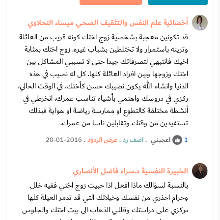
أخصائية علم النفس والتثقيف الصحي ميساء النحلاوي
قد تكونين معجبة بشخصية زوج اختك كونه قريب من العائلة
وترينه باستمرار ولا تختلطين بشباب غيره. زوج اختك بمثابة
اخيك فانتبهي لتصرفاتك جيدا حتى لا تسببي المشاكل بين
اختك وزوجها وبين افراد العائلة كلها. كل له نصيب في هذه
الدنيا وانشاء الله يكون نصيبك حسن كأختك. في الوقت الحالي،
ركزي في دروسك واهتمي بأشياء تناسب عمرك، انخرطي في
أنشطة مختلفة كالتطوع او ممارسة رياضة او هواية فبذلك
تستفيدين من وقتك وتقابلين ناسا من عمرك.
اعجبني
.
اضف رد
.
عرض الردود
.
20-01-2016
1
الخبيرة النفسية د.سراء فاضل الأنصاري
بالنسبة لسؤالك ماذا افعل اذا حبيت زوج اختي ففيه خلل
وحرام احذري من نفسك وخيلاتك التي قد تدمر العيلة كلها
،،ركزي على دراستك وقللي الذهاب الى بيت اختك والجلوس