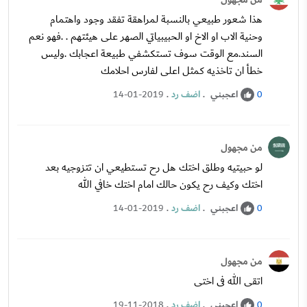
هذا شعور طبيعي بالنسبة لمراهقة تفقد وجود واهتمام
وحنية الاب او الاخ او الحبيبياتي الصهر على هيئتهم . .فهو نعم
السند.مع الوقت سوف تستكشفي طبيعة اعجابك .وليس
خطأ ان تاخذيه كمثل اعلى لفارس احلامك
اعجبني
.
اضف رد
.
14-01-2019
0
من مجهول
لو حبيتيه وطلق اختك هل رح تستطيعي ان تتزوجيه بعد
اختك وكيف رح يكون حالك امام اختك خافي الله
اعجبني
.
اضف رد
.
14-01-2019
0
من مجهول
اتقى الله فى اختى
اعجبني
.
اضف رد
.
19-11-2018
0