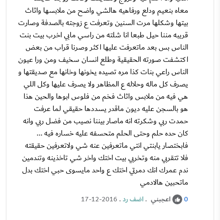
معاه بنعيم ودلع ورفاهيه هالشي واضح من ملابسها واثاث
بيتها وشكلها مرت السنين وتعرفت ع زوجته بالصدفة وصارت
قريبه مننا حيل طبعا انا شلته من راسي مابي اخرب بيت بنت
الناس بس بعد ماتعرفت عليها اكثر وصرنا قراب من بعض
اكتشفت صورته الحقيقية وطلع انسان سخيف ومن ورا عيون
الناس راعي بنات كذا مره تصيده يخونها وخانها مع صديقتها و
يصرف كل ماله وحلاله ع المظاهر ولا يصرف عليها وكل اللي
هي فيه من ملابس واثاث فخم من فلوس ابوها والحين هذا
هو بالسجن عليه ديون ماقدر يسددها حقيقي لما عرفت
حمدت ربي وشكرته انه ماصار بيننا نصيب من فضل ربي وانه
كان حده حلم وحتى الحلم متحسفه عليه خساره فيه ...
فابختصار يابنتي انتي ماتعرفين عنه شي ولاتعرفين حقيقته
فلا تتقربي منه وتخربي بيت اختك واخر شي تاخذينه وتندمين
ندم عمرك انك دمرتي اختك ع واحد مايسوى حبي اختك بدل
ماتحبين هالادمي
اعجبني
.
اضف رد
.
17-12-2016
0