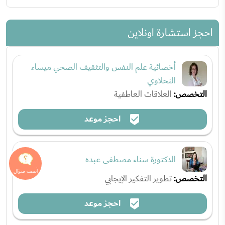
احجز استشارة اونلاين
أخصائية علم النفس والتثقيف الصحي ميساء
النحلاوي
التخصص:
العلاقات العاطفية
احجز موعد
الدكتورة سناء مصطفى عبده
التخصص:
تطوير التفكير الإيجابي
احجز موعد