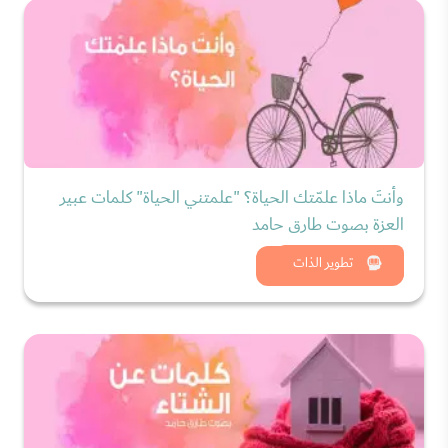
وأنتَ ماذا علمّتك الحياة؟ "علمتني الحياة" كلمات عبير
العزة بصوت طارق حامد
شاهد الان
تطوير الذات