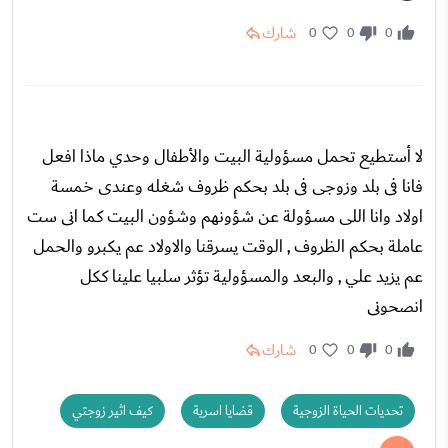
شارك
0
0
0
لا أستطيع تحمل مسؤولية البيت والأطفال وحدي ماذا افعل
فانا فى بلد وزوجى فى بلد بحكم ظروف شغله وعندى خمسة
اولاد وانا اللى مسؤولة عن شؤونهم وشؤون البيت كما انى ست
عاملة بحكم الظروف , الوقت يسرقنا والاولاد عم يكبرو والحمل
عم يزيد علي , والبعد والمسؤولية تؤثر سلبيا علينا ككل
انصحونى
شارك
0
0
0
تحديات الحياة الزوجية
قضايا اسرية
كيف اثير زوجتي