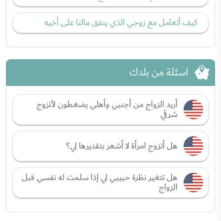
كيف أتعامل مع زوجي الذي ينفق مالنا على أخيه
اسئلة من بلدك
أريد الزواج من أجنبي وأهلي يضغطون لأتزوج
شرقي
هل أتزوج امرأة لا أشعر بتقديرها لي؟
هل تتغير نظرة حبيبي لي إذا سلمت له نفسي قبل
الزواج