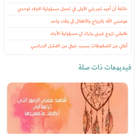
خائفة أن أعيد تجربتي الأولى في تحمل مسؤولية الاولاد لوحدي
عوضني الله بالزواج والأطفال في وقت واحد
طليقي تزوج غيري وترك لي مسؤولية الأبناء
أعاني من الضغوطات بسبب خوفي من الفشل الدراسي
فيديوهات ذات صلة