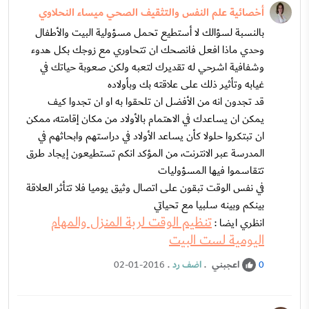
أخصائية علم النفس والتثقيف الصحي ميساء النحلاوي
بالنسبة لسؤالك لا أستطيع تحمل مسؤولية البيت والأطفال
وحدي ماذا افعل فانصحك ان تتحاوري مع زوجك بكل هدوء
وشفافية اشرحي له تقديرك لتعبه ولكن صعوبة حياتك في
غيابه وتأثير ذلك على علاقته بك وبأولاده
قد تجدون انه من الأفضل ان تلحقوا به او ان تجدوا كيف
يمكن ان يساعدك في الاهتمام بالأولاد من مكان إقامته، ممكن
ان تبتكروا حلولا كأن يساعد الأولاد في دراستهم وابحاثهم في
المدرسة عبر الانترنت، من المؤكد انكم تستطيعون إيجاد طرق
تتقاسموا فيها المسؤوليات
في نفس الوقت تبقون على اتصال وثيق يوميا فلا تتأثر العلاقة
بينكم وبينه سلبيا مع تحياتي
تنظيم الوقت لربة المنزل والمهام
انظري ايضا :
اليومية لست البيت
اعجبني
.
اضف رد
.
02-01-2016
0