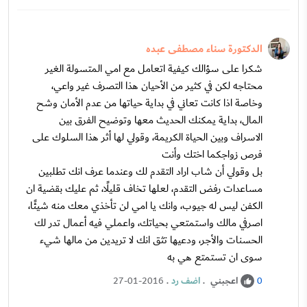
الدكتورة سناء مصطفى عبده
شكرا على سؤالك كيفية اتعامل مع امي المتسولة الغير
محتاجه لكن في كثير من الأحيان هذا التصرف غير واعي،
وخاصة اذا كانت تعاني في بداية حياتها من عدم الأمان وشح
المال، بداية يمكنك الحديث معها وتوضيح الفرق بين
الاسراف وبين الحياة الكريمة، وقولي لها أثر هذا السلوك على
فرص زواجكما اختك وأنت
بل وقولي أن شاب اراد التقدم لك وعندما عرف انك تطلبين
مساعدات رفض التقدم، لعلها تخاف قليلًا، ثم عليك بقضية ان
الكفن ليس له جيوب، وانك يا امي لن تأخذي معك منه شيئًا،
اصرفي مالك واستمتعي بحياتك، واعملي فيه أعمال تدر لك
الحسنات والأجر، ودعيها تثق انك لا تريدين من مالها شيء
سوى ان تستمتع هي به
اعجبني
.
اضف رد
.
27-01-2016
0