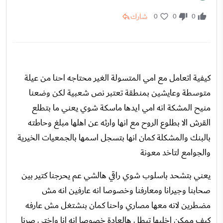
شارك
0
0
0
كيفية اتعامل مع امي المتسولة الغير محتاجه احنا من عيلة
متوسطة وعايشين بمنطقة تعتبر نص شعبية لكن وضعنا
منيح المشكة انه امي ايدها ماسكة شوي يعني ما بتطلع
القرش الا بطلوع الروح مع انها وارثه عن اهلها مبلغ وحاطته
بالبنك والمشكلة كمان انها بتسجل اسمها بالجمعيات الخيرية
والجوامع لتاخد معونة
يعني بتشحد باسلوب شوي راقي هالشي عم يحرجنا كتير بين
صحابنا وجيرانا ومعارفنا وخصوصا انه عارفين انه مش
مضطرين لانه معها مصاري واحنا كمان بنشتغل مش عارفه
كيف ممكن اخليها تبطل هالعادة خصوصا انه انا واختي صرنا