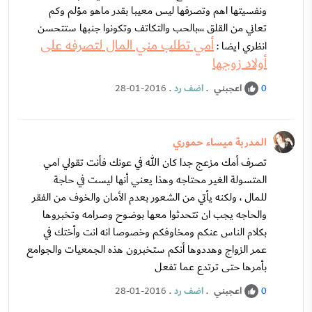
ونفسيتها اهم وتصرفها ليس معيبا بقدر ماهو مؤلم وكم
تعاني من القلق ،،،بالحب والتكاتف وتكونوا جنبها ستتحسن
أمي تطلب مني المال لتصرفه على
انظري ايضا :
أولاد زوجها
اعجبني
.
اضف رد
.
28-01-2016
0
المدربة ميساء حموري
تصرف أمك مزعج جدا كان الله في عونك فأنت تقولي امي
المتسولة الغير محتاجه وهذا يعني أنها ليست في حاجة
للمال ، ولكنه يأتي من الشعور بعدم الأمان والخوف من الفقر
والحاجه يجب ان تتحدثوا معها بوضوح وصرامه وتخبروها
بكلام الناس عنكم ومخاوفكم وخصوصا انه انت وأختك في
عمر الزواج وهددوها أنكم ستخبرون هذه الجمعيات والجوامع
بأمرها حتى ترتدع عما تفعل
اعجبني
.
اضف رد
.
28-01-2016
0