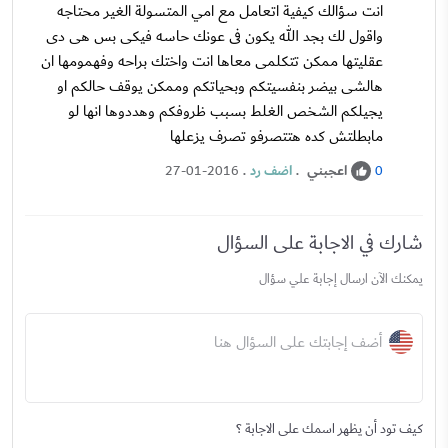
انت سؤالك كيفية اتعامل مع امي المتسولة الغير محتاجه
واقول لك بجد الله يكون فى عونك حاسه فيكى بس هى دى
عقليتها ممكن تتكلمى معاها انت واختك براحه وفهمومها ان
هالشى بيضر بنفسيتكم وبحياتكم وممكن يوقف حالكم او
يجيلكم الشخص الغلط بسبب ظروفكم وهددوها انها لو
مابطلتش كده هتتصرفو تصرف يزعلها
اعجبني
.
اضف رد
.
27-01-2016
0
شارك في الاجابة على السؤال
يمكنك الآن ارسال إجابة علي سؤال
أضف إجابتك على السؤال هنا
كيف تود أن يظهر اسمك على الاجابة ؟