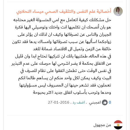
أخصائية علم النفس والتثقيف الصحي ميساء النحلاوي
حل مشكلتك كيفية اتعامل مع امي المتسولة الغير محتاجه
هو بان أنصحك ان تكلميها انت واختك وتوصيلي اليها فكرة
الجيران والناس عن تصرفاتها وكيف ان لذلك ان يؤثر على
زواجكما اسأليها عن سبب تصرفاتها وامساك يدها فقد تكون
خائفة من الزمن وتميل الى الاقتصاد ضمانة للغد
في هذه الحاله، طمئنيها بانك لن تتركيها تحتاج ابدا وان قليل
من الانفاق بحكمة لا يضر اشرحي لها حرصك على عدم التبذير
في نفس الوقت حتى تطمئن اتفقوا على نظام للصرف في
البيت وكيف يمكن لكل واحد منكم ان يساهم طالما انكم
تعملون، فقد تشعر حينها ان المصروف ليس مسؤوليتها
وحدها وترحب بأسلوب انفاق جديد اكثر بحبوحة
اعجبني
.
اضف رد
.
27-01-2016
0
من مجهول