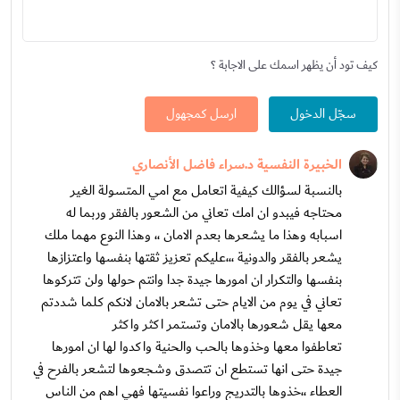
كيف تود أن يظهر اسمك على الاجابة ؟
سجّل الدخول
ارسل كمجهول
الخبيرة النفسية د.سراء فاضل الأنصاري
بالنسبة لسؤالك كيفية اتعامل مع امي المتسولة الغير
محتاجه فيبدو ان امك تعاني من الشعور بالفقر وربما له
اسبابه وهذا ما يشعرها بعدم الامان ،، وهذا النوع مهما ملك
يشعر بالفقر والدونية ،،،عليكم تعزيز ثقتها بنفسها واعتزازها
بنفسها والتكرار ان امورها جيدة جدا وانتم حولها ولن تتركوها
تعاني في يوم من الايام حتى تشعر بالامان لانكم كلما شددتم
معها يقل شعورها بالامان وتستمر اكثر واكثر
تعاطفوا معها وخذوها بالحب والحنية واكدوا لها ان امورها
جيدة حتى انها تستطع ان تتصدق وشجعوها لتشعر بالفرح في
العطاء ،،خذوها بالتدريج وراعوا نفسيتها فهي اهم من الناس