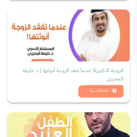
الزوجة الذكورية! عندما تفقد الزوجة أنوثتها | د. خليفة
المحرزي
شاهد الان
قضايا اسرية