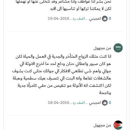
نحن بشر لنا عواطف ولنا مشاعر وقد نتخلى عنها او نهملها
لكن لا يمكننا تركها او تناسيها الى الابد
اعجبني
.
اضف رد
.
19-04-2016
0
من مجهول
انا كنت متلك الزواج المتأخر والجدية في العمل والحياة لكن
هو كان صبور واعطاني حنان ودلع لحد ما اخرج الانوثة الي
جواتي واهم شي تطلعي الافكار الي جواتك متلي كنت بشوف
هالشغلات تفاهة وانه البنت الي تتصرف هيك سطحية وهبلة
لكن اكتشفت انه الأنوثة مو تنقيص من حقي كامرأة جدية
وناجحة
اعجبني
.
اضف رد
.
18-04-2016
0
من مجهول