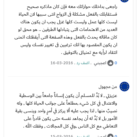
راجعى بداخلك حواراتك معه فإن كان ماذكره صحيح
فستقابلك بالفعل مشكلة فى الزواج انتى سببها لان الحياة
ليست كلها عمل وليست كلها غزل يجب ان يكون هناك
العديد من الاهتمامات التى يتبادلها الطرفين .. هو محق لو
كان ماقاله يحدث بالفعل وهذه الصفعة التى أيقظتك اتمنى
ان يكون المقصود بها انك ترغبين فى تغيير نفسك وليس
انتقاد لرأيه مع تمنياتى بالتوفيق .
اعجبني
.
اضف رد
.
16-03-2016
0
من مجهول
عزيزتي , لا بُدَّ للمسلم أن يكون إنساناً جامعاً بين الوسطية
والاعتدال في كل شيء ,مطلعاً على جوانب الحياة كلها , وله
نصيبٌ منها , لذا يجب عليه ألا يركز في أمرٍ واحد وينسى بقية
الأمور بل لا بُدَّ له أن يجاهد نفسه حتى يكون قادراً على
التعاطي مع كل الناس ,وفي كل المجالات , وفقك الله .
اعجبني
.
اضف رد
.
15-03-2016
0