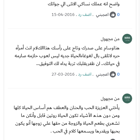
واضح انه عملك نساكي الانثى الي جواتك
اعجبني
.
اضف رد
.
15-04-2016
0
من مجهول
هذاوسام على صدرك وتاج على رأسك هذاالكﻻم انت أمرآه
حره ﻻتلقى بال لغوغاءالحياة جديه ليس لعوب حازمه صارمه
في حياتك.. ان ظفربقلبك تربة يداه لك التوفيق…
اعجبني
.
اضف رد
.
27-03-2016
0
من مجهول
يأختي العزيزة الحب والحنان والعطف هم أساس الحياة كلها
ومن دون هــذهـ الأشياء تكون الحياة روتين قابل وأنكن ما
تشعري بطعم الحياة والزوجة من حقها علي زوجها أنو يكون
بحبها ويقدرها ويسمعها كلام في الحب .