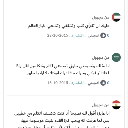
من مجهول
عليك ان تقرأي كتب وتتثقفي وتتابعي اخبار العالم
اعجبني
.
اضف رد
.
22-10-2015
0
من مجهول
انا مثلك ونصيحتي حاولي تسمعي اكثر وتتكلمين اقل واذا
فعلا اثر فيكي وحرك مشاعرك انوثتك لا اراديا تظهر
اعجبني
.
اضف رد
.
16-10-2015
0
من مجهول
انا عايزة أقول لك نصيحة أنا كنت بتكسف اتكلم مع خطيبي
بس لما عرفت انه بيحب كرة القدم بقيت موسوعة فيها،
وحسيت انه بقى يحبني أكتر لأني بتكلم في مواضيع بتهمه،