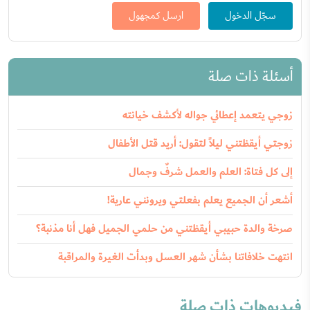
سجّل الدخول
ارسل كمجهول
أسئلة ذات صلة
زوجي يتعمد إعطائي جواله لأكشف خيانته
زوجتي أيقظتني ليلاً لتقول: أريد قتل الأطفال
إلى كل فتاة: العلم والعمل شرفٌ وجمال
أشعر أن الجميع يعلم بفعلتي ويرونني عارية!
صرخة والدة حبيبي أيقظتني من حلمي الجميل فهل أنا مذنبة؟
انتهت خلافاتنا بشأن شهر العسل وبدأت الغيرة والمراقبة
فيديوهات ذات صلة