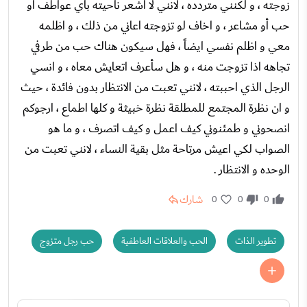
زوجته ، و لكنني متردده ، لانني لا اشعر ناحيته بأي عواطف أو
حب أو مشاعر ، و اخاف لو تزوجته اعاني من ذلك ، و اظلمه
معي و اظلم نفسي ايضاً ، فهل سيكون هناك حب من طرفي
تجاهه اذا تزوجت منه ، و هل سأعرف اتعايش معاه ، و انسي
الرجل الذي احببته ، لانني تعبت من الانتظار بدون فائدة ، حيث
و ان نظرة المجتمع للمطلقة نظرة خبيثة و كلها اطماع ، ارجوكم
انصحوني و طمئنوني كيف اعمل و كيف اتصرف ، و ما هو
الصواب لكي اعيش مرتاحة مثل بقية النساء ، لانني تعبت من
الوحده و الانتظار .
شارك
0
0
0
تطوير الذات
الحب والعلاقات العاطفية
حب رجل متزوج