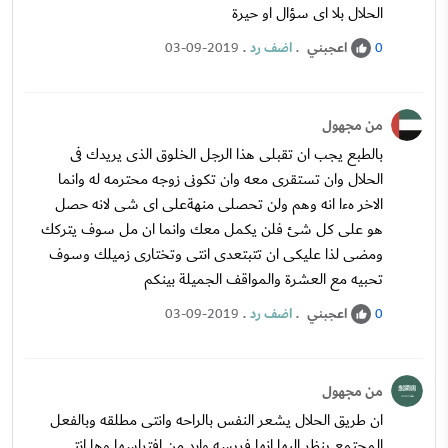
الحلال بلا اى سؤال او حيرة
اعجبني
.
اضف رد
.
03-09-2019
0
من مجهول
بالطبع يجب ان تقبلى هذا الرجل الخلوق الذى يريدك فى
الحلال وان تستقرى معه وان تكونى زوجه محترمه له وانما
الاخر هءا انه وهم ولن تحصلى منهةعلى اى شى لانه حصل
هو على كل شئ فلن يكمل معك وانما ان مل سوف يتركك
ومضى لذا عليكى ان تتبتعدى انتى وتختارى زميلك وسوف
تحبيه مع العشرة والمواقف الجميلة بينكم
اعجبني
.
اضف رد
.
03-09-2019
0
من مجهول
ان طريق الحلال يشعر النفس بالراحه وانتى مطلقه وبالفعل
المجتمع ينظر اليها انها فريسه وابد من افتراسها وها انتى