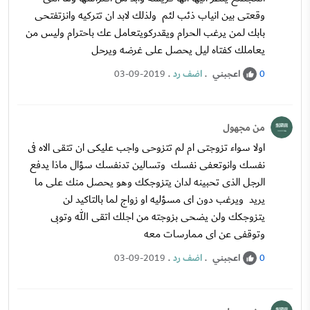
وقعتى بين انياب ذئب لئم ولذلك لابد ان تتركيه وانزتفتحى
بابك لمن يرغب الحرام ويقدركويتعامل عك باحترام وليس من
يعاملك كفتاه ليل يحصل على غرضه ويرحل
اعجبني
.
اضف رد
.
03-09-2019
0
من مجهول
اولا سواء تزوجتى ام لم تتزوحى واجب عليكى ان تتقى الاه فى
نفسك وانوتعفى نفسك وتسالين تدنفسك سؤال ماذا يدفع
الرجل الذى تحبينه لدان يتزوجكك وهو يحصل منك على ما
يريد ويرغب دون اى مسؤليه او زواج لما بالتاكيد لن
يتزوجكك ولن يضحى بزوجته من اجلك اتقى الله وتوبى
وتوقفى عن اى ممارسات معه
اعجبني
.
اضف رد
.
03-09-2019
0