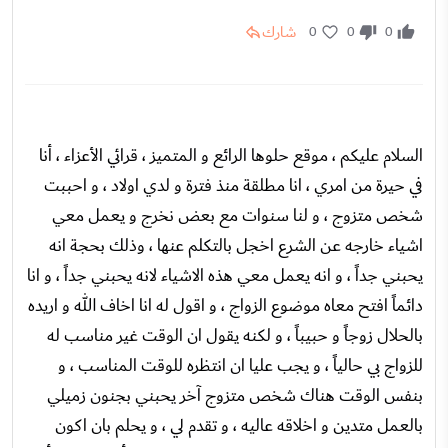
شارك
0
0
0
السلام عليكم ، موقع حلوها الرائع و المتميز ، قرائي الأعزاء ، أنا
في حيرة من امري ، انا مطلقة منذ فترة و لدي اولاد ، و احببت
شخص متزوج ، و لنا سنوات مع بعض نخرج و يعمل معي
اشياء خارجه عن الشرع اخجل بالتكلم عنها ، وذلك بحجة انه
يحبني جداً ، و انه يعمل معي هذه الاشياء لانه يحبني جداً ، و انا
دائماً افتح معاه موضوع الزواج ، و اقول له انا اخاف الله و اريده
بالحلال زوجاً و حبيباً ، و لكنه يقول ان الوقت غير مناسب له
للزواج بي حالياً ، و يجب عليا ان انتظره للوقت المناسب ، و
بنفس الوقت هناك شخص متزوج آخر يحبني بجنون زميلي
بالعمل متدين و اخلاقه عاليه ، و تقدم لي ، و يحلم بان اكون