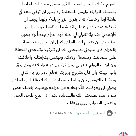
الحرام وذلك الرجل الحبيب الذي يعمل معك اشياء انما
يسحبك للرذيلة وليس للسعادة ولا يجوز ان تبقي معه في
علاقة ابدا وخاصة انه لا ينوي الزواج بك/ ولهذا يجب ان
توقفيه عند حده واعملي انه شيطان نفسك ووسواسها
فابتعدي عنه ولا تقولي لي احبه فهذا حرام وخطأ ولا يجوز،
اترفضين من يتقدم لك بالحلال لاجل ان تبقي منغمسة
بالحرام، لا يا سيدتي نصيحتي لك ان تتركيه وتبتعدي للحفاظ
على سمعتك وسمعة اولادك، وتهتمي بكرامتك واخلاقك،
وان اردت الزواج فاقبلي بمن ترضين دينه واخلاقه ومن يدق
باب البيت وان كان متزوج وزوجته تعلم بامر زواجه الثاني
ويمكنك التوفيق بين وواجك وحياتك واولادك فاقبلي بالحلال
وقولي ان يعوضك الله بحلاله عن حرامه ويغنيك بفضله عمن
سواه، هذه نصيحتي لك والسعادة تكون في اتباع طريق الحق
والعمل الصواب وربي يوفقك.
اعجبني
.
اضف رد
.
04-09-2019
0