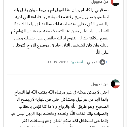
من مجهول
صدقيني واكاد اجزم ان هذا الرجل لم يتزوجك ولن يقبل بك
انما هو يتسلى يضيع وقته معك يشعر بالعاطفه التي لديه
والنقص الذي تعاني منه خاصه انك مطلقه فهو يلجا لك بهذا
الاسلوب وانا على يقين عند التحدث معه بجديه عن الزواج ثم
يقطع علاقته بك لن يتزوج لذ لك حافظي على نفسك وعلى
دينك وان كان الشخص الثاني جاد في موضوع الزواج فتوكلي
على الله
اعجبني
.
اضف رد
.
03-09-2019
0
من مجهول
اختى لا يمكن علاقه فى غير مرضاه الله يكتب الله لها النجاح
وانما اابد من عراقيل ومشاكل حتى فىالنهايه لاىيصح الا
الصحيح وهو طريق الله والزواج والا ما كنا نؤمن بالعقاب
والصواب واننا نخاف الله ونعبده وعلاقتك بهذا الرجل ليس حبا
وانما هى استغلال لكلا منكم للاخر وهو يستغلك اكثر