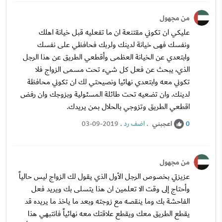
من مجهول
عليكي ان تكوني مقتنعة ان ما تفعليه قبل خيانة اهلك
ونفسك فهى خيانة لدينك ولربك فحافظي على نفسك
وابتعدي عن الخيانة العظمى وأقطعي الطريق عن هذا الرجل
الذي، يبحث عن فعل كل شيء تحت مسمى الزواج فلا
تكوني معه وابتعدي نهائيا ونصيحتي لك ان تكوني محافظة
لدينك. وان تضعيه تحت طائلة المسئولية وبزوجك وان رفض
اقطعي الطريق وتزوجي بالحلال بمن يريدك.
اعجبني
.
اضف رد
.
03-09-2019
0
من مجهول
عزيزتي بخصوص الرجل الأول الذي يقول لك الزواج ليس حالياً
وأحتاج إلى وقت الا تعلمين ان هذا يتسلى بك ويريد فعل
الفاحشة بك وما ينقصه مع زوجته وبعد ما ياخذ ما يريده قد
يقطع الطريق معك ويقطع علاقتك معه نهائياً فانتبهي هذا