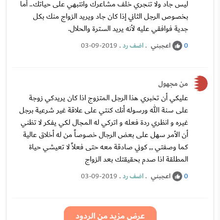
ليس جاد ولا تنجري خلف مشاعرك وانتبهي على حياتك.. أما
بخصوص الرجل الثاني إذا كان جاد ويريد الزواج منك بكل
جدية فوافقي عليه لأنه يريد السترة والحلال.
اعجبني
.
اضف رد
.
03-09-2019
0
من مجهول
عليكي أن تخبري هذا الرجل المتزوج اذا كان يريدكي زوجة
على سنة الله ورسوله أنك كنتي على علاقة غير شرعية برجل
غيره و انظري ردة فعله و اتركي له المجال لكي يفكر لا تظني
أن الأمر سهل على بعض الرجال خصوصاً من له أخلاق عالية
كما وصفتي ,, كوني صادقة معه حتى فعلاً لا تعيشي حياة
المطلقة اذا صدم بحقيقتك بعد الزواج
اعجبني
.
اضف رد
.
03-09-2019
0
عرض مزيد من الردود