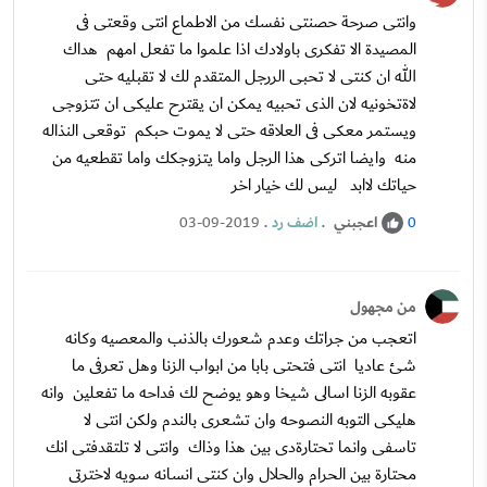
وانتى صرحة حصنتى نفسك من الاطماع انتى وقعتى فى
المصيدة الا تفكرى باولادك اذا علموا ما تفعل امهم هداك
الله ان كنتى لا تحبى الررجل المتقدم لك لا تقبليه حتى
لاةتخونيه لان الذى تحبيه يمكن ان يقترح عليكى ان تتزوجى
ويستمر معكى فى العلاقه حتى لا يموت حبكم توقعى النذاله
منه وايضا اتركى هذا الرجل واما يتزوجكك واما تقطعيه من
حياتك لاابد ليس لك خيار اخر
اعجبني
.
اضف رد
.
03-09-2019
0
من مجهول
اتعجب من جراتك وعدم شعورك بالذنب والمعصيه وكانه
شئ عاديا انتى فتحتى بابا من ابواب الزنا وهل تعرفى ما
عقوبه الزنا اسالى شيخا وهو يوضح لك فداحه ما تفعلين وانه
هليكى التوبه النصوحه وان تشعرى بالندم ولكن انتى لا
تاسفى وانما تحتارةدى بين هذا وذاك وانتى لا تلتقدفتى انك
محتارة بين الحرام والحلال وان كنتى انسانه سويه لاخترتى