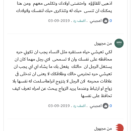
اذهبى للقاؤؤه واحتضنى اولادك وتكلمى معهم ومن هنا
يمكنك ان تنسى حبك له وتتذكرى حبك لنفسك ولاولادك
اعجبني
.
اضف رد
.
03-09-2019
0
من مجهول
لكي تعيشي حياه مستقره مثل النساء يجب ان تكوني حره
محافظه على نفسك وان لا تسمحى لاي رجل مهما كان ان
يستغل الرجل ان حالتك يفعل بك ما يشاء اي اي يجب ان
تعيشي حره تحترمي حالك وطلاقكك لا يعنى ان تدخلى فى
علاقات محرمه لان الرجل لا يتزوج انراهةسلمت له نفسها بلا
زواج او ارتباط وعندما يريد الزواج يبحث عن امراه تعرف كيف
تحافظ على نفسها
اعجبني
.
اضف رد
.
03-09-2019
0
من مجهول