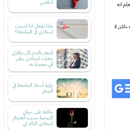
احلامي
لم انه
ماذا تفعل اذا احببت
،،لكن لا
استاذي فى الجامعة؟
أشعر بالندم لأن نظارتي
جعلت استاذي يظن
أني معجبة به
رؤية أستاذ الجامعة في
المنام
خائفة على حياتي
الزوجية بسبب اهتمام
استاذي الزائد لي