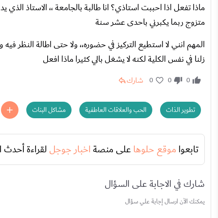
ماذا تفعل اذا احببت استاذي؟ انا طالبة بالجامعة ،، الاستاذ الذي 
متزوج ربما يكبرني باحدى عشر سنة
المهم انني لا استطيع التركيز في حضوره،، ولا حتى اطالة النظر فيه
زلنا في نفس الكلية لكنه لا يشغل بالي كثيرا ماذا افعل
شارك
0
0
0
تطوير الذات
الحب والعلاقات العاطفية
مشاكل البنات
تابعوا
موقع حلوها
على منصة
اخبار جوجل
لقراءة أحدث ا
شارك في الاجابة على السؤال
يمكنك الآن ارسال إجابة علي سؤال