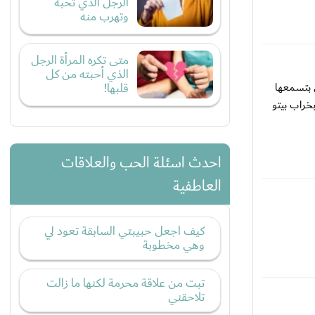
الرجل الذي تحبه
وتهرب منه
متى تكره المرأة الرجل
الذي أحبته من كل
 بتسمعها
قلبها!
خراب بيتو
احدث اسئلة الحب والعلاقات
العاطفية
كيف اجعل حبيبتي السابقة تعود لي
وهي مخطوبة
تبت من علاقة محرمة لكنها ما زالت
تلاحقني