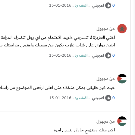
اعجبني
.
اضف رد
.
15-01-2016
0
من مجهول
اختي العزيزة لا تتسرعي داءيما الاهتمام من اي رجل تنضرله المراءة
اتنين دواري على شاب عازب يكون من نصيبك واهتمي بدراستك ستنضر
اعجبني
.
اضف رد
.
15-01-2016
0
من مجهول
حبك غير حقيقى يمكن متخذاه مثل اعلى ارفعى الموضوع من راسك
اعجبني
.
اضف رد
.
15-01-2016
0
من مجهول
اكبر منك ومتزوج حاولى تنسى امره