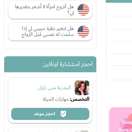
هل أتزوج امرأة لا أشعر بتقديرها
لي؟
هل تتغير نظرة حبيبي لي إذا
سلمت له نفسي قبل الزواج
احجز استشارة اونلاين
المدربة منى زلزل
التخصص:
مهارات الحياة
احجز موعد