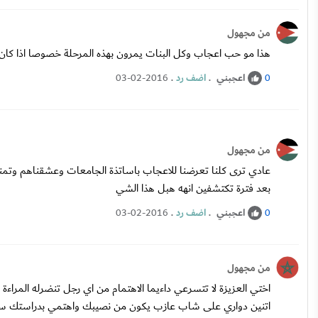
من مجهول
هذا مو حب اعجاب وكل البنات يمرون بهذه المرحلة خصوصا اذا كان 
اعجبني
.
اضف رد
.
03-02-2016
0
من مجهول
عادي ترى كلنا تعرضنا للاعجاب باساتذة الجامعات وعشقناهم وتمني
بعد فترة تكتشفين انهه هبل هذا الشي
اعجبني
.
اضف رد
.
03-02-2016
0
من مجهول
اختي العزيزة لا تتسرعي داءيما الاهتمام من اي رجل تنضرله المراءة
اتنين دواري على شاب عازب يكون من نصيبك واهتمي بدراستك ستنضر