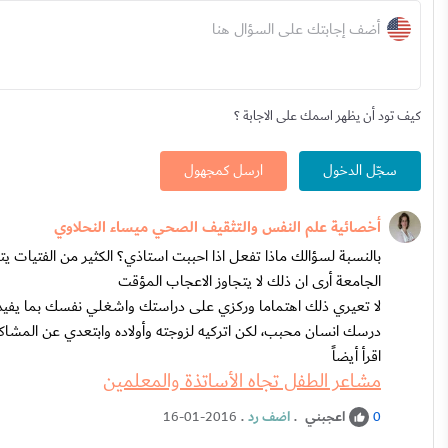
أضف إجابتك على السؤال هنا
كيف تود أن يظهر اسمك على الاجابة ؟
سجّل الدخول
ارسل كمجهول
أخصائية علم النفس والتثقيف الصحي ميساء النحلاوي
بالنسبة لسؤالك ماذا تفعل اذا احببت استاذي؟ الكثير من الفتيات يتأ
الجامعة أرى ان ذلك لا يتجاوز الاعجاب المؤقت
لا تعيري ذلك اهتماما وركزي على دراستك واشغلي نفسك بما يفيدك
درسك انسان محبب، لكن اتركيه لزوجته وأولاده وابتعدي عن المشا
اقرأ أيضاً
مشاعر الطفل تجاه الأساتذة والمعلمين
اعجبني
.
اضف رد
.
16-01-2016
0