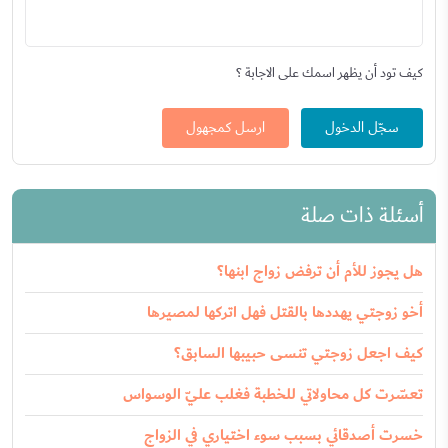
كيف تود أن يظهر اسمك على الاجابة ؟
سجّل الدخول
ارسل كمجهول
أسئلة ذات صلة
هل يجوز للأم أن ترفض زواج ابنها؟
أخو زوجتي يهددها بالقتل فهل اتركها لمصيرها
كيف اجعل زوجتي تنسى حبيبها السابق؟
تعسّرت كل محاولاتي للخطبة فغلب عليّ الوسواس
خسرت أصدقائي بسبب سوء اختياري في الزواج