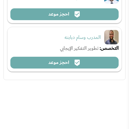
احجز موعد
المدرب وسام دبابنه
التخصص:
تطوير التفكير الإيجابي
احجز موعد