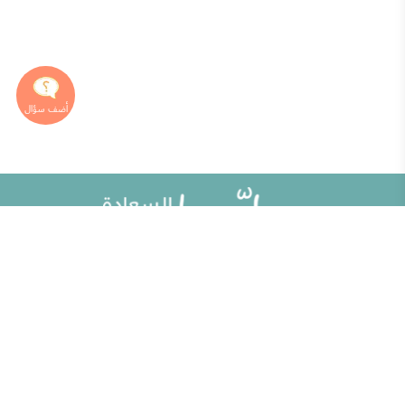
خريطة الموقع
تطوير الذات
مقالات
تحديات الحياة الزوجية
ألو حلوها
أطفال ومراهقون
حلوها تي في