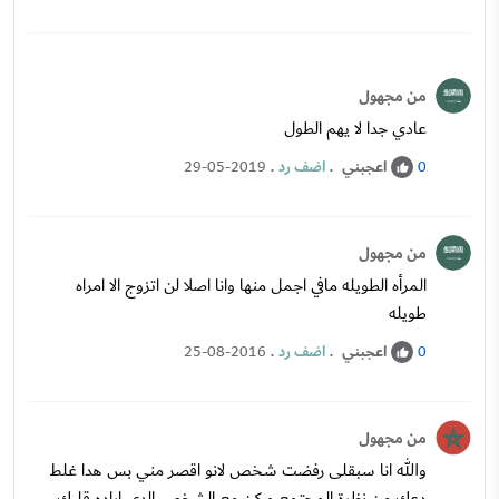
من مجهول
عادي جدا لا يهم الطول
اعجبني
.
اضف رد
.
29-05-2019
0
من مجهول
المرأه الطويله مافي اجمل منها وانا اصلا لن اتزوج الا امراه
طويله
اعجبني
.
اضف رد
.
25-08-2016
0
من مجهول
والله انا سبقلى رفضت شخص لانو اقصر مني بس هدا غلط
دعك من نظرة المجتمع و كن مع الشخص الدي اراده قلبك