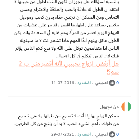
بالنسبة لسؤالك هل يجوز أن تكون البنت أطول من حبيبها لا
اعتقد ان الطول له علاقة بالحب والعلاقة والاحترام وحسن
التعامل ومن الممكن ان ترتدي حذاء بدون كعب وموديل
ملابس يساعد على اظهارها اقصر وقد مر علي عشرات من
الازواج الزوج اقصر من المرأة وهم غاية في السعادة ولك يكن
الطول عائق بينهم ابدًا المهم ماذا تشعر انت لا ما سيقوله
الناس اذا متفاهمين توكل على الله ولا تدع كلام الناس يؤثر
فيك لان الناس تتكلم في كل الاحوال
هل أرفض الزواج بحبيبي لأنه أقصر مني ب 2
سم؟!
اعجبني
.
اضف رد
.
11-07-2016
0
من مجهول
ممكن الزواج بها إذا أنت لا تنحرج من طولها ولا هي تنحرج
من طولك ، أهم الشيء الحب، لا بد أن ينتج من كل الطرفين.
اعجبني
.
اضف رد
.
29-07-2021
0