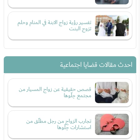
تفسير رؤية زواج الابنة في المنام وحلم
تزوج البنت
احدث مقالات قضايا اجتماعية
قصص حقيقية عن زواج المسيار من
مجتمع حِلّوها
تجارب الزواج من رجل مطلّق من
استشارات حِلّوها