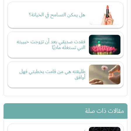
هل يمكن التسامح في الخيانة؟
فقدت صديقي بعد أن تزوجت حبيبته
التي تستغله ماديًا
طليقته هي من قامت بخطبتي فهل
أوافق
مقالات ذات صلة