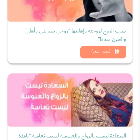
ضرب الزوج لزوجته وإهانتها "زوجي يضربني وأهلي
واقفين معاه!"
شاهد الان
قضايا اسرية
السعادة ليست بالزواج والعنوسة ليست تعاسة "نافذة