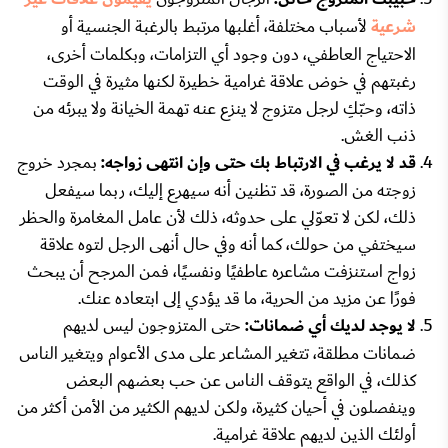
شرعية
لأسباب مختلفة، أغلبها مرتبط بالرغبة الجنسية أو
الاحتياج العاطفي، دون وجود أي التزامات، وبكلمات أخرى،
رغبتهم في خوض علاقة غرامية خطيرة لكنها مثيرة في الوقت
ذاته، وحبّكِ لرجل متزوج لا ينزع عنه تهمة الخيانة ولا يبرئه من
ذنب الغش.
قد لا يرغب في الارتباط بك حتى وإن انتهى زواجه:
بمجرد خروج
زوجته من الصورة، قد تظنين أنه سيهرع إليك، ربما سيفعل
ذلك، لكن لا تعوّلي على حدوثه، ذلك لأن عامل المغامرة والحظر
سيختفي من حولك، كما أنه وفي حال أنهى الرجل لتوه علاقة
زواج استنزفت مشاعره عاطفيًا ونفسيًا، فمن المرجح أن يبحث
فورًا عن مزيد من الحرية، ما قد يؤدي إلى ابتعاده عنك.
لا يوجد لديك أي ضمانات:
حتى المتزوجون ليس لديهم
ضمانات مطلقة، تتغير المشاعر على مدى الأعوام ويتغير الناس
كذلك، في الواقع يتوقف الناس عن حب بعضهم البعض
وينفصلون في أحيان كثيرة، ولكن لديهم الكثير من الأمن أكثر من
أولئك الذين لديهم علاقة غرامية.