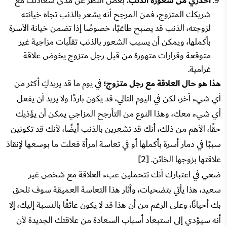
احذري من شعوره الذنب:
بغض النظر عن مدى سعادتك مع
شريكك المتزوج، فمن المرجح أنه يشعر بالذنب تجاه خيانته
لزوجته، الذنب قد يصبح طاغيًا، خصوصًا إذا تضمن خيانة الأسرة
بأكملها، ويمكن أن يسبب الشعور بالذنب تقلّبات مزاجية غير
متوقعة وقرارات متهورة من قبل رجل متزوج يخوض علاقة
غرامية.
هذا هو حال العلاقة مع رجل متزوج؛
في يوم ما قد يريدكِ أكثر من
أي شيء آخر، لكن في اليوم التالي، قد يكون باردًا ولا يريد أن يفعل
أي شيء معك، وهذا النوع من التأرجح المزاجي يمكن أن يؤذيك
حقًا، الأهم من ذلك، أنك قد تشعرين بالذنب أيضًا، لأنك قد تكونين
سببًا في دمار أسرة بأكملها أو في تعاسة امرأة فعلت ما بوسعها لإنقاذ
علاقتها بزوجها الخائن. [2]
ضعي في اعتبارك أنك تتحملين عبء العلاقة مع شخص غير
سعيد، هذا يأتي بتضحيات، وآثار هذا التعاسة العميقة سوف تلحق
بك أحيانًا، وعلى الرغم من أن هذا قد لا يكون عائقًا بالنسبة إليك، إلا
أنه سيؤدي إلى استبعاد أسباب السعادة من علاقتك الجديدة لأن