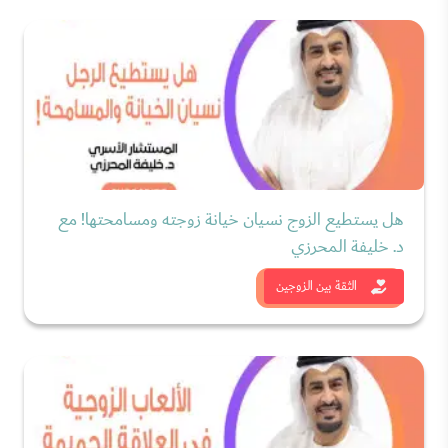
هل يستطيع الزوج نسيان خيانة زوجته ومسامحتها! مع
د. خليفة المحرزي
شاهد الان
الثقة بين الزوجين