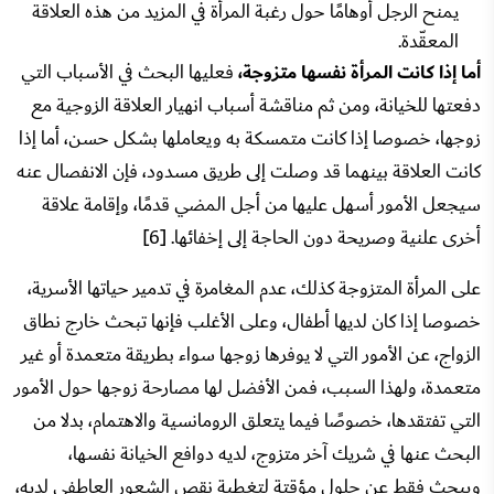
يمنح الرجل أوهامًا حول رغبة المرأة في المزيد من هذه العلاقة
المعقّدة.
أما إذا كانت المرأة نفسها متزوجة،
فعليها البحث في الأسباب التي
دفعتها للخيانة، ومن ثم مناقشة أسباب انهيار العلاقة الزوجية مع
زوجها، خصوصا إذا كانت متمسكة به ويعاملها بشكل حسن، أما إذا
كانت العلاقة بينهما قد وصلت إلى طريق مسدود، فإن الانفصال عنه
سيجعل الأمور أسهل عليها من أجل المضي قدمًا، وإقامة علاقة
أخرى علنية وصريحة دون الحاجة إلى إخفائها. [6]
على المرأة المتزوجة كذلك، عدم المغامرة في تدمير حياتها الأسرية،
خصوصا إذا كان لديها أطفال، وعلى الأغلب فإنها تبحث خارج نطاق
الزواج، عن الأمور التي لا يوفرها زوجها سواء بطريقة متعمدة أو غير
متعمدة، ولهذا السبب، فمن الأفضل لها مصارحة زوجها حول الأمور
التي تفتقدها، خصوصًا فيما يتعلق الرومانسية والاهتمام، بدلا من
البحث عنها في شريك آخر متزوج، لديه دوافع الخيانة نفسها،
ويبحث فقط عن حلول مؤقتة لتغطية نقص الشعور العاطفي لديه،