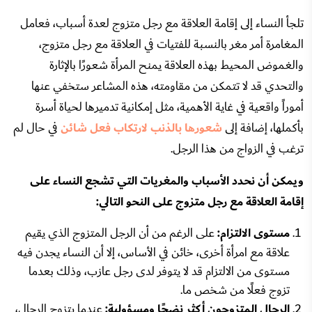
تلجأ النساء إلى إقامة العلاقة مع رجل متزوج لعدة أسباب، فعامل
المغامرة أمر مغر بالنسبة للفتيات في العلاقة مع رجل متزوج،
والغموض المحيط بهذه العلاقة يمنح المرأة شعورًا بالإثارة
والتحدي قد لا تتمكن من مقاومته، هذه المشاعر ستخفي عنها
أموراً واقعية في غاية الأهمية، مثل إمكانية تدميرها لحياة أسرة
بأكملها، إضافة إلى
شعورها بالذنب لارتكاب فعل شائن
في حال لم
ترغب في الزواج من هذا الرجل.
ويمكن أن نحدد الأسباب والمغريات التي تشجع النساء على
إقامة العلاقة مع رجل متزوج على النحو التالي:
مستوى الالتزام:
على الرغم من أن الرجل المتزوج الذي يقيم
علاقة مع امرأة أخرى، خائن في الأساس، إلا أن النساء يجدن فيه
مستوى من الالتزام قد لا يتوفر لدى رجل عازب، وذلك بعدما
تزوج فعلًا من شخص ما.
الرجال المتزوجون أكثر نضجًا ومسؤولية:
عندما يتزوج الرجال،