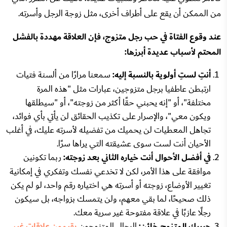
من الممكن أن يقع على أطراف أخرى، مثل زوجة الرجل وأسرته.
عند وقوع الفتاة في حب رجل متزوج، فإن العلاقة مهددة بالفشل
المحتم لأسباب عديدة أبرزها:
أنتِ لستِ أولوية بالنسبة إليه:
سمعنا مرارًا من ألسنة فتيات
ارتبطن عاطفيا برجل متزوجين، عبارات مثل "هذه المرة
مختلفة"، أو "إنه يحبني حقًا أكثر من زوجته"، أو "سيطلقها
ويكون معي"، والإصرار على تكذيب الحقائق لن يأتي بأي فوائد،
تجاهل المعطيات لن يحميك من تفضيله لأسرته عليك، في أغلب
الأحيان أنت لست سوى عشيقته التي يراها سرًا.
في أفضل الأحوال أنت خياره الثاني بعد زوجته:
ربما تكونين
موافقة على هذا الأمر، لكن لا تخدعي نفسك وتفكري في إمكانية
تغيير الأوضاع، زوجته أو أسرته هي اختياره رقم واحد، لو لم يكن
ذلك صحيحًا، لما بقي معهم، ولن يتمسك بزواجه، بل سيكون
رجلًا عازبًا في علاقة مفتوحة غير سرية معك.
حبيبك المتزوج خائن:
الرجال المتزوجون
يقيمون علاقات غير