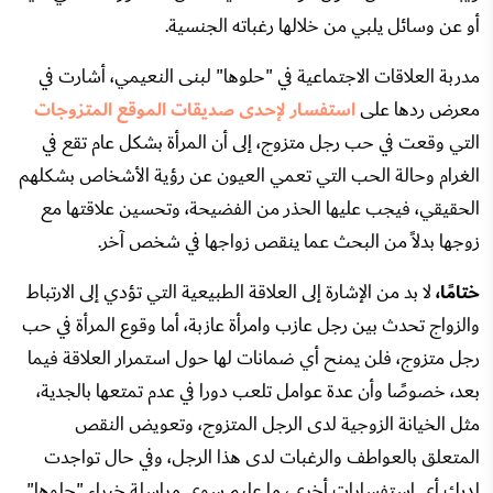
أو عن وسائل يلبي من خلالها رغباته الجنسية.
مدربة العلاقات الاجتماعية في "حلوها" لبنى النعيمي، أشارت في
معرض ردها على
استفسار لإحدى صديقات الموقع المتزوجات
التي وقعت في حب رجل متزوج، إلى أن المرأة بشكل عام تقع في
الغرام وحالة الحب التي تعمي العيون عن رؤية الأشخاص بشكلهم
الحقيقي، فيجب عليها الحذر من الفضيحة، وتحسين علاقتها مع
زوجها بدلاً من البحث عما ينقص زواجها في شخص آخر.
ختامًا،
لا بد من الإشارة إلى العلاقة الطبيعية التي تؤدي إلى الارتباط
والزواج تحدث بين رجل عازب وامرأة عازبة، أما وقوع المرأة في حب
رجل متزوج، فلن يمنح أي ضمانات لها حول استمرار العلاقة فيما
بعد، خصوصًا وأن عدة عوامل تلعب دورا في عدم تمتعها بالجدية،
مثل الخيانة الزوجية لدى الرجل المتزوج، وتعويض النقص
المتعلق بالعواطف والرغبات لدى هذا الرجل، وفي حال تواجدت
لديك أي استفسارات أخرى، ما عليم سوى مراسلة خبراء "حلوها"