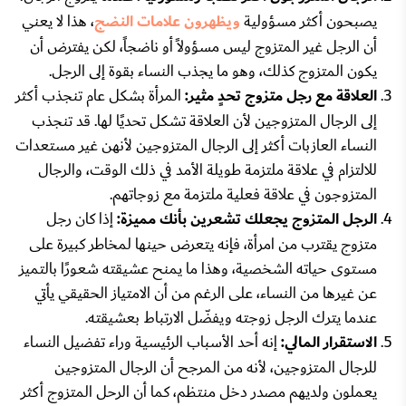
يصبحون أكثر مسؤولية
ويظهرون علامات النضج
، هذا لا يعني
أن الرجل غير المتزوج ليس مسؤولاً أو ناضجاً، لكن يفترض أن
يكون المتزوج كذلك، وهو ما يجذب النساء بقوة إلى الرجل.
العلاقة مع رجل متزوج تحدٍ مثير:
المرأة بشكل عام تنجذب أكثر
إلى الرجال المتزوجين لأن العلاقة تشكل تحديًا لها. قد تنجذب
النساء العازبات أكثر إلى الرجال المتزوجين لأنهن غير مستعدات
للالتزام في علاقة ملتزمة طويلة الأمد في ذلك الوقت، والرجال
المتزوجون في علاقة فعلية ملتزمة مع زوجاتهم.
الرجل المتزوج يجعلك تشعرين بأنك مميزة:
إذا كان رجل
متزوج يقترب من امرأة، فإنه يتعرض حينها لمخاطر كبيرة على
مستوى حياته الشخصية، وهذا ما يمنح عشيقته شعورًا بالتميز
عن غيرها من النساء، على الرغم من أن الامتياز الحقيقي يأتي
عندما يترك الرجل زوجته ويفضّل الارتباط بعشيقته.
الاستقرار المالي:
إنه أحد الأسباب الرئيسية وراء تفضيل النساء
للرجال المتزوجين، لأنه من المرجح أن الرجال المتزوجين
يعملون ولديهم مصدر دخل منتظم، كما أن الرحل المتزوج أكثر