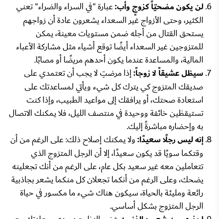
لن يكون مضحيّاً كزوجٍ وأب:
عبارة "في السراء والضراء" تعني
الكثير، وحتى الأزواج غير السعداء يشعرون عادة أن زواجهم
يستحق القتال من أجله ضمن مستويات معينة، يمكن
للمتزوجين غير السعداء أيضًا توقع أشياء مثل مشاركة الأعباء
المالية، والمساعدة عندما يكون أحدهم مريضًا أو مصابًا.
سيظل عشيقاً لا زوجاً:
إذا مرضتِ لا يجب أن تعتمدي على
صديقك المتزوج كي يترك كل شيء ويأتي لمساعدتك على
استعادة صحتك، أو يرافقك إلى مواعيد الطبيب، وإذا كنت
تستيقظين خائفة ووحيدة في منتصف الليل، فلا يمكنك الاتصال
به وإحضاره مباشرةً إليك.
إنه ليس رجلًا سعيدًا:
ولا يمكنك إصلاح ذلك: على الرغم من أن
وقتكما سويًا قد يكون سعيدًا، إلا أن الرجل المتزوج الذي
تتعاملين معه غير سعيد بكل عام، على الرغم من أنك تجعلينه
يضحك، وعلى الرغم من أنكما تجعلان كل منكما يشعر بجاذبية
رائعة ومليئة بالحياة، سيكون هناك شيء ما مكسور في حياة
الرجل المتزوج بشكل أساسي.