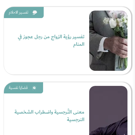
تفسير الاحلام
تفسير رؤية الزواج من رجل عجوز في
المنام
قضايا نفسية
معنى النَّرجسية واضطراب الشخصية
النرجسية