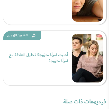
الثقة بين الزوجين
أحببت امرأة متزوجة! تحليل العلاقة مع
امرأة متزوجة
فيديوهات ذات صلة