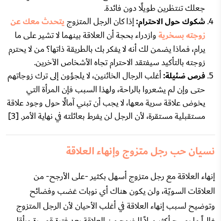
جعلك تنتظرين طويلًا دون فائدة.
شكوك حول الاحترام:
إذا كان الرجل المتزوج
يتحدث معك عن
زوجته بسخرية
وازدراء بحجة أن العلاقة بينهما لا تشير على ما
يرام، فماذا يضمن لك أنه لا يفكر بك بالطريقة ذاتها؟ من لا يحترم
زوجته بالتأكيد سيفتقد الاحترام تجاه الأشخاص الآخرين.
فرص ضئيلة:
أغلب الرجال الخائنين، لا يلجؤون إلى ترك زوجاتهم
حتى وإن لم يشعروا بالراحة، ولهذا السبب فإن المرأة التي
يخوض علاقة سرية معها، لا يجب أن تبني آمالًا حول وجود علاقة
مستقبلية مستقرة، لأن الرجل لن يفرط بعائلته في نهاية الأمر. [3]
نسيان حب رجل متزوج وإنهاء العلاقة
إنهاء العلاقة مع رجل متزوج أسهل بكثير -على الأرجح- من
العلاقات السويّة، ولن يكون هناك أي نوبات غضب وفضائح
وتوضيح لسبب إنهاء العلاقة في أغلب الأحيان لأن الرجل المتزوج
غالباً ما يصبح أكثر ميلاً للخروج من العلاقة بعد فترة قصيرة وبأقل