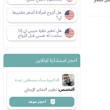
هل أتزوج امرأة لا أشعر بتقديرها
لي؟
هل تتغير نظرة حبيبي لي إذا
سلمت له نفسي قبل الزواج
احجز استشارة اونلاين
الدكتورة سناء مصطفى عبده
التخصص:
تطوير التفكير الإيجابي
احجز موعد