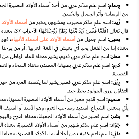
وِسام:
اسم علم مذكر عربي من أحلا أسماء الأولاد القصيرة الجم
من الوسامة وأثر الجمال والحُسن.
زَيد:
اسم علم مذكر محبوب ومشهور، يعتبر من
أسماء الأولاد 
قال تعالى (فَلَمَّا قَضَىٰ زَيْدٌ مِّنْهَا وَطَرًا زَوَّجْنَاكَهَا) الأحزاب 37، معناه الكثرة والزيادة والنماء.
يحيى:
اسم جميل من
أسماء الأولاد على أسماء الأنبياء
، فهو 
معناه إما من الفعل يحيا أي يعيش في اللغة العربية، أو من يوحنّا 
مطر:
اسم علم مذكر عربي قديم، يشير معناه للماء الهاطل من 
كرم:
اسم علم مذكر عربي بصيغة المصدر، معناه السخاء والعطا
القصيرة.
رِزْق:
اسم علم مذكر عربي قصير يشير لما يكسبه المرء من خي
التفاؤل برزق المولود بحظ جيد.
صميم:
اسم قديم مميز من أسماء الأولاد القصيرة المميزة، 
يأتي بمعنى الشجاع الشديد وصاحب العزم، وهو الأسد أو السيف ا
بشر:
اسم قصير من أسماء الأولاد الجميلة، معناه الفرح والبه
جَوَاد:
اسم علم مذكر شهير من أسماء الأولاد القصيرة، معناه ا
داني:
اسم ناعم خفيف من أحلا أسماء الأولاد القصيرة، معناه ال