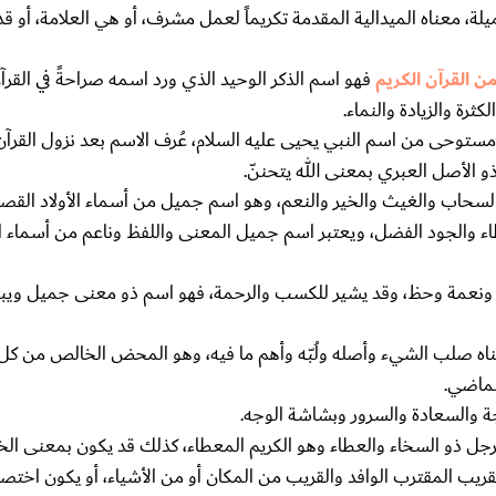
يلة، معناه الميدالية المقدمة تكريماً لعمل مشرف، أو هي العلامة، أو ق
من القرآن الكريم
فهو اسم الذكر الوحيد الذي ورد اسمه صراحةً في القرآ
مستوحى من اسم النبي يحيى عليه السلام، عُرف الاسم بعد نزول القرآن 
ذو الأصل العبري بمعنى الله يتحننّ.
السحاب والغيث والخير والنعم، وهو اسم جميل من أسماء الأولاد القصي
ء والجود الفضل، ويعتبر اسم جميل المعنى واللفظ وناعم من أسماء الأ
ر ونعمة وحظ، وقد يشير للكسب والرحمة، فهو اسم ذو معنى جميل وي
معناه صلب الشيء وأصله ولُبّه وأهم ما فيه، وهو المحض الخالص من ك
لماضي.
جة والسعادة والسرور وبشاشة الوجه.
لرجل ذو السخاء والعطاء وهو الكريم المعطاء، كذلك قد يكون بمعنى الخ
قريب المقترب الوافد والقريب من المكان أو من الأشياء، أو يكون اختصا