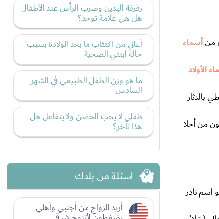
رفرفة اليدين وضرب الرأس عند الأطفال
هل هي علامة توحد؟
و من
أسماء
أعاني من اكتئاب ما بعد الولادة بسبب
حالة ابنتي الصحية
ء الأولاد
ما هو وزن الطفل الطبيعي في الشهر
السادس
ي بالدثار
طفلي لا يحب الحضن ولا يتفاعل هل
ون من أحلا
هذا تأخر؟
اسئلة من بلدك
و اسم نادر
أريد الزواج من أجنبي وأهلي
يضغطون لأتزوج شرقي
ى (سَلامٌ