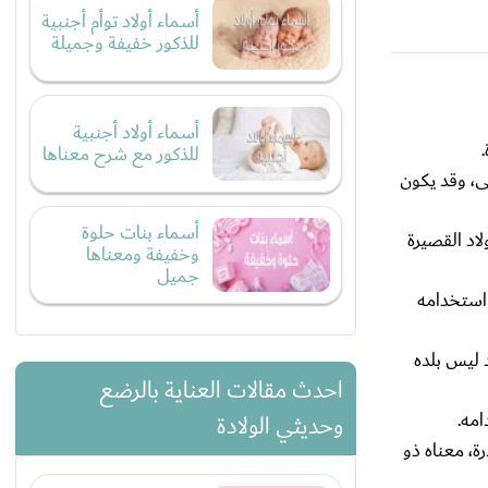
أسماء أولاد توأم أجنبية
للذكور خفيفة وجميلة
أسماء أولاد أجنبية
للذكور مع شرح معناها
ى، وقد يكون
أسماء بنات حلوة
اد القصيرة
وخفيفة ومعناها
جميل
 استخدامه
د ليس بلده
احدث مقالات العناية بالرضع
امه.
وحديثي الولادة
ة، معناه ذو