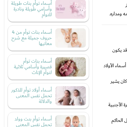
أسماء توأم بنات طويلة
وأسامي طويلة ونادرة
ه ومداره.
للتوأم
أسماء بنات توأم من 4
حروف جميلة مع شرح
معانيها
قد يكون
أسماء بنات توأم
ماء الأولاد
قصيرة وأسامي ثلاثية
لتوأم الإناث
كان يشير
أسماء أولاد توأم للذكور
تحمل نفس المعنى
والدلالة
 الأجنبية
أسماء توأم بنت وولد
 الحاكم
تحمل نفس المعنى