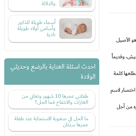
والدلالة
أسماء طويلة للذكور
وأسامي أولاد طويلة
نادرة
هو الأصيل
يش، وقديماً
احدث اسئلة العناية بالرضع وحديثي
طلعها كلمة
الولادة
 اختصار لاسم
طفلتي عمرها 10 شهور وتعاني من
الغازات والانتفاخ فما الحل؟
زه من أجل
ما الحل في صعوبة الاستجابة عند طفلة
عمرها سنتان