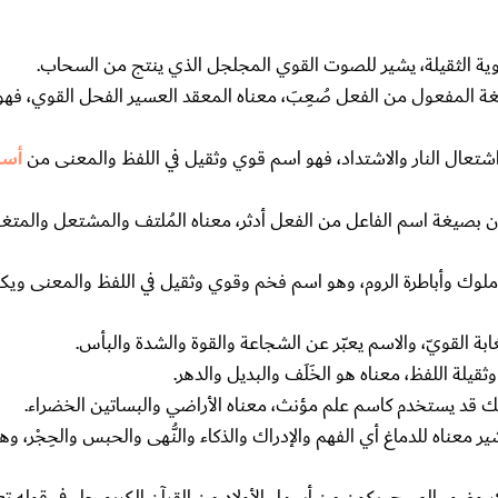
لقوية الثقيلة، يشير للصوت القوي المجلجل الذي ينتج من السحاب.
ة المفعول من الفعل صُعِبَ، معناه المعقد العسير الفحل القوي، فه
واشتعال النار والاشتداد، فهو اسم قوي وثقيل في اللفظ والمعنى من
أسما
ون بصيغة اسم الفاعل من الفعل أدثر، معناه المُلتف والمشتعل والمتغط
ملوك وأباطرة الروم، وهو اسم فخم وقوي وثقيل في اللفظ والمعنى ويك
ة القويّ، والاسم يعبّر عن الشجاعة والقوة والشدة والبأس.
ثقيلة اللفظ، معناه هو الخَلَف والبديل والدهر.
 قد يستخدم كاسم علم مؤنث، معناه الأراضي والبساتين الخضراء.
ر معناه للدماغ أي الفهم والإدراك والذكاء والنُّهى والحبس والحِجْر، وه
ضوء الصبح، يكون من أسماء الأولاد من القرآن الكريم جاء في قوله تعال