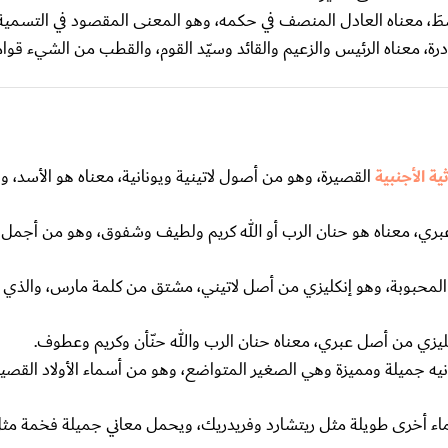
َ، معناه العادل المنصف في حكمه، وهو المعنى المقصود في التسمية.
درة، معناه الرئيس والزعيم والقائد وسيّد القوم، والقطب من الشيء قوام
ثية الأجنبية
القصيرة، وهو من أصول لاتينية ويونانية، معناه هو الأسد، و
، معناه هو حنان الرب أو الله كريم ولطيف وشفوق، وهو من أجمل أس
 المحبوبة، وهو إنكليزي من أصل لاتيني، مشتق من كلمة مارس، والذي 
ليزي من أصل عبري، معناه حنان الرب والله حنّأن وكريم وعطوف.
نيه جميلة ومميزة وهي الصغير المتواضع، وهو من أسماء الأولاد القصيرة
سماء أخرى طويلة مثل ريتشارد وفريدريك، ويحمل معاني جميلة فخمة مثل