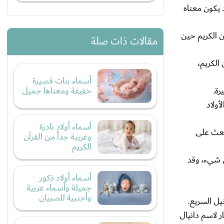
د يكون معناه
ن الكريم حين
مقالات ذات صلة
الكريم،
أسماء بنات قصيرة
خفيفة ومعناها جميل
رة.
ولاد
أسماء أولاد نادرة
بعث على
وغريبة جداً من القرآن
الكريم
ل شيء، وقد
أسماء أولاد ذكور
جميلة وأسماء عربية
وأجنبية للصبيان
يل السريع.
ر لاسم دانيال