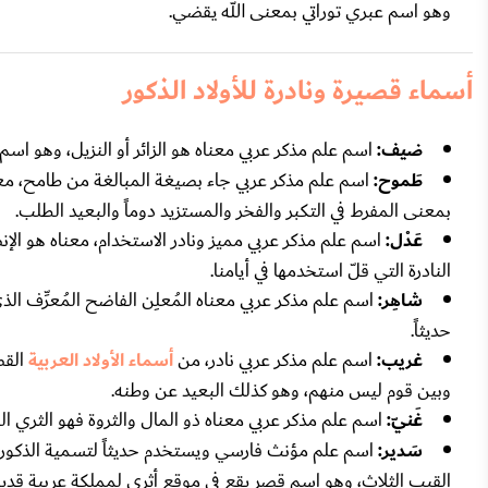
وهو اسم عبري توراتي بمعنى الله يقضي.
أسماء قصيرة ونادرة للأولاد الذكور
ضيف:
اسم علم مذكر عربي معناه هو الزائر أو النزيل، وهو اسم
طَموح:
اسم علم مذكر عربي جاء بصيغة المبالغة من طامح، معن
بمعنى المفرط في التكبر والفخر والمستزيد دوماً والبعيد الطلب.
عَدْل:
اسم علم مذكر عربي مميز ونادر الاستخدام، معناه هو ا
النادرة التي قلّ استخدمها في أيامنا.
شاهِر:
اسم علم مذكر عربي معناه المُعلِن الفاضح المُعرِّف ال
حديثاً.
غريب:
اسم علم مذكر عربي نادر، من
أسماء الأولاد العربية
القص
وبين قوم ليس منهم، وهو كذلك البعيد عن وطنه.
غَنيّ:
اسم علم مذكر عربي معناه ذو المال والثروة فهو الثري
سَدير:
اسم علم مؤنث فارسي ويستخدم حديثاً لتسمية الذكور، ولا
القبب الثلاث، وهو اسم قصر يقع في موقع أثري لمملكة عربية قديم