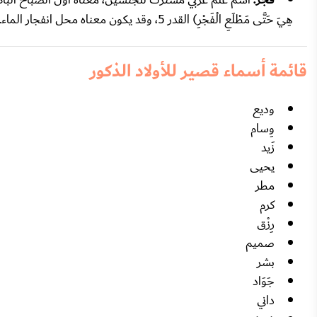
فجر:
هِيَ حَتَّى مَطْلَعِ الْفَجْرِ) القدر 5، وقد يكون معناه محل انفجار الماء.
قائمة أسماء قصير للأولاد الذكور
وديع
وِسام
زَيد
يحيى
مطر
كرم
رِزْق
صميم
بشر
جَوَاد
داني