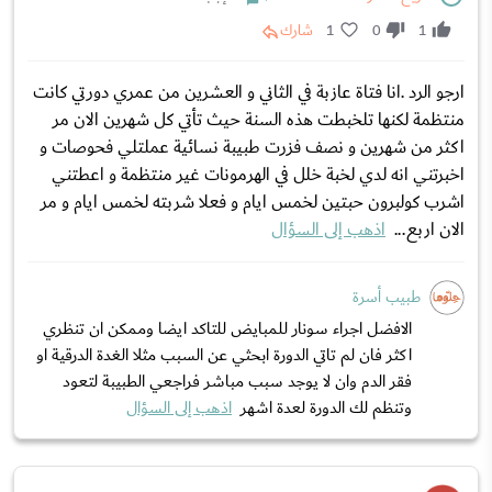
1
0
1
شارك
ارجو الرد .انا فتاة عازبة في الثاني و العشرين من عمري دورتي كانت
منتظمة لكنها تلخبطت هذه السنة حيث تأتي كل شهرين الان مر
اكثر من شهرين و نصف فزرت طبيبة نسائية عملتلي فحوصات و
اخبرتني انه لدي لخبة خلل في الهرمونات غير منتظمة و اعطتني
اشرب كولبرون حبتين لخمس ايام و فعلا شربته لخمس ايام و مر
الان اربع...
اذهب إلى السؤال
طبيب أسرة
الافضل اجراء سونار للمبايض للتاكد ايضا وممكن ان تنظري
اكثر فان لم تاتي الدورة ابحثي عن السبب مثلا الغدة الدرقية او
فقر الدم وان لا يوجد سبب مباشر فراجعي الطبيبة لتعود
وتنظم لك الدورة لعدة اشهر
اذهب إلى السؤال