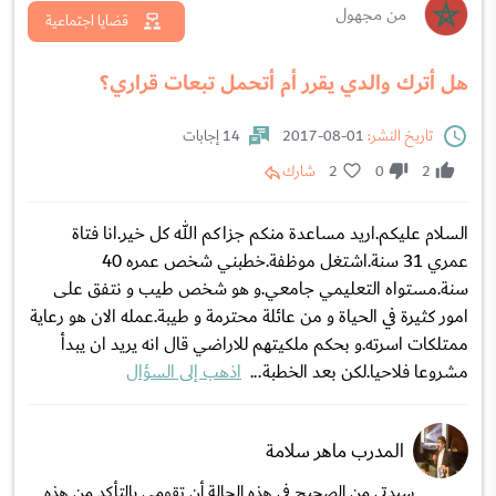
من مجهول
قضايا اجتماعية
هل أترك والدي يقرر أم أتحمل تبعات قراري؟
تاريخ النشر:
01-08-2017
14 إجابات
2
0
2
شارك
السلام عليكم.اريد مساعدة منكم جزاكم الله كل خير.انا فتاة
عمري 31 سنة.اشتغل موظفة.خطبني شخص عمره 40
سنة.مستواه التعليمي جامعي.و هو شخص طيب و نتفق على
امور كثيرة في الحياة و من عائلة محترمة و طيبة.عمله الان هو رعاية
ممتلكات اسرته.و بحكم ملكيتهم للاراضي قال انه يريد ان يبدأ
مشروعا فلاحيا.لكن بعد الخطبة...
اذهب إلى السؤال
المدرب ماهر سلامة
سيدتي من الصحيح في هذه الحالة أن تقومي بالتأكد من هذه