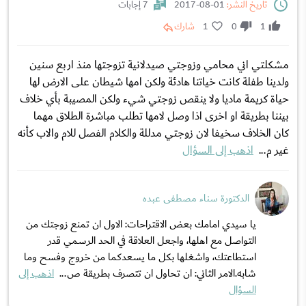
تاريخ النشر:
01-08-2017
7 إجابات
1
0
1
شارك
مشكلتي اني محامي وزوجتي صيدلانية تزوجتها منذ اربع سنين
ولدينا طفلة كانت خياتنا هادئة ولكن امها شيطان على الارض لها
حياة كريمة ماديا ولا ينقص زوجتي شيء ولكن المصيبة بأي خلاف
بيننا بطريقة او اخرى اذا وصل لامها تطلب مباشرة الطلاق مهما
كان الخلاف سخيفا لان زوجتي مدللة والكلام الفصل للام والاب كأنه
غير م...
اذهب إلى السؤال
الدكتورة سناء مصطفى عبده
يا سيدي امامك بعض الاقتراحات: الاول ان تمنع زوجتك من
التواصل مع اهلها، واجعل العلاقة في الحد الرسمي قدر
استطاعتك، واشغلها بكل ما يسعدكما من خروج وفسح وما
شابه.الامر الثاني: ان تحاول ان تتصرف بطريقة ص...
اذهب إلى
السؤال