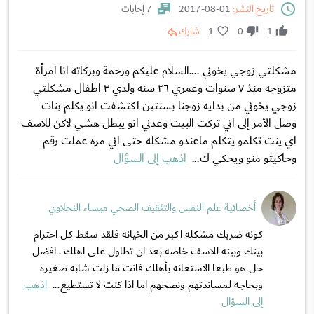
تاريخ النشر:
01-08-2017
7 إجابات
1
0
1
شارك
مشكلتي زوجي يخوني ....السلام عليكم ورحمة وبركاته انا امرأة
متزوجه منذ ٧ سنوات وعمري ٢٦ سنه ولدي ٣ اطفال مشكلتي
زوجي يخوني من بدايه زوجنا بسنتين اكتشفت انو يكلم بنات
وصل الأمر إلى اني تركت البيت وعدني انو يبطل هشي لاكن للاسف
اي ينت تكلمو يتكلم ماعندو مشكله حتى اني مره عملت رقم
وحاكيتو منو ويحكي ك...
اذهب إلى السؤال
أخصائية علم النفس والتثقيف الصحي ميساء النحلاوي
كونه ضربك مشكله اكبر من الخيانه فلقد سقط كل احترام
بينك وبينه للاسف خاصه بعد ان تطاول على اهلك . افضل
حل هو طبعا الاستعانه بأهلك فانت ما زلت شابه صغيره
وبحاجه لمساندتهم ونصحهم اما اذا كنت لا تستطيع...
اذهب
إلى السؤال