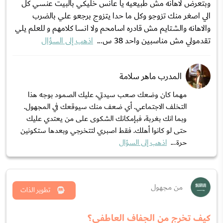
وبتعرض لاهانه مش طبيعيه يا عانس خليكي بالبيت عنسي كل
الي اصغر منك تزوجو وكل ما حدا يتزوج برجعو علي بالضرب
والاهانه والشتايم مش قادره اسامحم ولا انسا كلامهم و للعلم يلي
تقدمولي مش مناسبين واحد 38 س...
اذهب إلى السؤال
المدرب ماهر سلامة
مهما كان وضعك صعب سيدتي، عليك الصمود بوجه هذا
التخلف الاجتماعي. أي ضعف منك سيوقعك في المجهول.
وبما انك بغربة، فبإمكانك الشكوى على من يعتدي عليك
حتى لو كانوا أهلك. فقط اصبري لتتخرجي وبعدها ستكونين
حرة...
اذهب إلى السؤال
من مجهول
تطوير الذات
كيف تخرج من الجفاف العاطفي؟