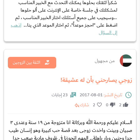
شكراً لثقتك بحلوها يمكنك التحدث مع الخبير المناسب
لمشكلتك في جلسة خاصة على الإنترنت على ألو حلوها
...وسيجيب على جميع أسئلتك اختار الخبير المناسب ، ثم
اضغط على "احجز موعداً"، ثم اختار الموعد الذي ينا...
اذهب
إلى السؤال
من مجهول
الثقة بين الزوجين
زوجي يصارحني بأن له عشيقة!
تاريخ النشر:
01-08-2017
23 إجابات
2
0
2
شارك
السلام عليكم ورحمة الله وبركاتة انا متزوجة من ١٩ سنة وعندى ٣
صبيان وبينت واخدت زوجى بعد قصة حب كبيرة وهو إنسان طيب
جدا وحنين وبار باهلة... المهم اتجوزنا فى ظروف مادية صعب جدا