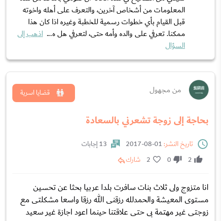
المعلومات من أشخاص آخرين، والتعرف على أهله واخوته
قبل القيام بأي خطوات رسمية للخطبة وغيره اذا كان هذا
ممكنا. تعرفي على والده وأمه حتى، لتعرفي هل ه...
اذهب إلى
السؤال
من مجهول
قضايا اسرية
بحاجة إلى زوجة تشعرني بالسعادة
تاريخ النشر:
01-08-2017
13 إجابات
2
0
2
شارك
انا متزوج ولى ثلاث بنات سافرت بلدا عربيا بحثا عن تحسين
مستوى المعيشة والحمدلله رزقنى الله رزقا واسعا مشكلتى مع
زوجتى غير مهتمة بى حتى علاقتنا حينما اعود اجازة غير سعيد