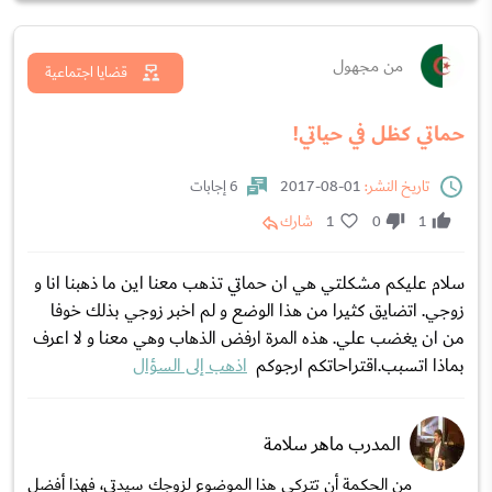
من مجهول
قضايا اجتماعية
حماتي كظل في حياتي!
تاريخ النشر:
01-08-2017
6 إجابات
1
0
1
شارك
سلام عليكم مشكلتي هي ان حماتي تذهب معنا اين ما ذهبنا انا و
زوجي. اتضايق كثيرا من هذا الوضع و لم اخبر زوجي بذلك خوفا
من ان يغضب علي. هذه المرة ارفض الذهاب وهي معنا و لا اعرف
بماذا اتسبب.اقتراحاتكم ارجوكم
اذهب إلى السؤال
المدرب ماهر سلامة
من الحكمة أن تتركي هذا الموضوع لزوجك سيدتي، فهذا أفضل