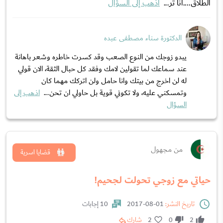
الطلاق....انا تر...
اذهب إلى السؤال
الدكتورة سناء مصطفى عبده
يبدو زوجك من النوع الصعب وقد كسرت خاطره وشعر باهانة
عند سماعك لما تقولين لامك وفقد كل حبال الثقة، الان قولي
له لن اخرج من بيتك وانا حامل ولن اتركك مهما كان
وتمسكني عليه، ولا تكوني قوية بل حاولي ان تحن...
اذهب إلى
السؤال
من مجهول
قضايا اسرية
حياتي مع زوجي تحولت لجحيم!
تاريخ النشر:
01-08-2017
10 إجابات
2
0
2
شارك