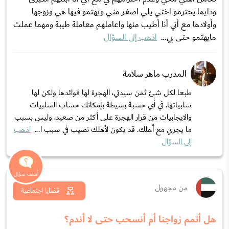
ودايما يحترمو اختي يلي اصغر مني ويهتمو فيها هي وزوجها
وأولادها مع أني أنا أطيب منها واعاملهم معاملة طيبة ومهما عملت
مايهتمو حتى بي...
اذهب إلى السؤال
المدرب ماهر سلامة
طبعا لكل شئ ثمن سيدتي، الهجرة لها فوائدها ولكن لها
سلبياتها. في أي حسبة بسيطة بإمكانك حساب السلبيات
والايجابيات من قرار الهجرة على أكثر من صعيد، وليس بسبب
ما يجري مع أهلك. قد يكون لاْهلك نصيب في سبب ا...
اذهب
إلى السؤال
من مجهول
قضايا اجتماعية
هل أتمم زواجنا أم أنسحب حتى لا أندم؟