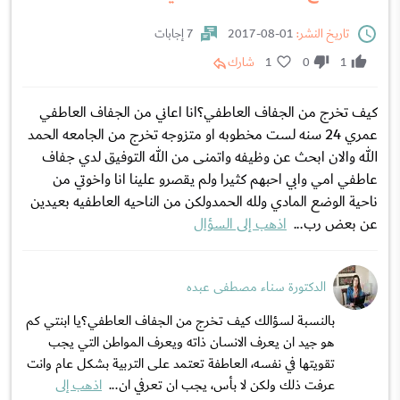
تاريخ النشر:
01-08-2017
7 إجابات
1
0
1
شارك
كيف تخرج من الجفاف العاطفي؟انا اعاني من الجفاف العاطفي
عمري 24 سنه لست مخطوبه او متزوجه تخرج من الجامعه الحمد
الله والان ابحث عن وظيفه واتمنى من الله التوفيق لدي جفاف
عاطفي امي وابي احبهم كثيرا ولم يقصرو علينا انا واخوتي من
ناحية الوضع المادي ولله الحمدولكن من الناحيه العاطفيه بعيدين
عن بعض رب...
اذهب إلى السؤال
الدكتورة سناء مصطفى عبده
بالنسبة لسؤالك كيف تخرج من الجفاف العاطفي؟يا ابنتي كم
هو جيد ان يعرف الانسان ذاته ويعرف المواطن التي يجب
تقويتها في نفسه، العاطفة تعتمد على التربية بشكل عام وانت
عرفت ذلك ولكن لا بأس، يجب ان تعرفي ان...
اذهب إلى