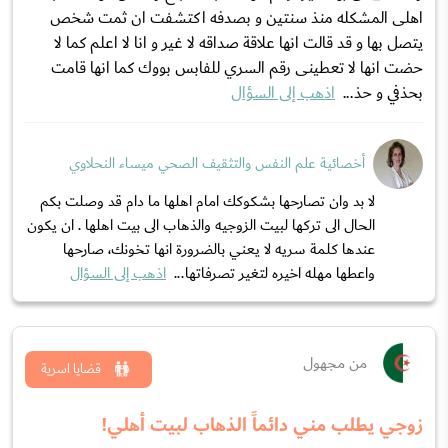
اهلى المشكله منذ سنتين و بصدفه اكتشفت ان ثمت شخص
يتصل بها و قد قالت انها علاقة صداقه لا غير و انا لا اعلم كما لا
حضت انها لا تعطينى رقم السري للفابس بووك كما انها قامت
بحذفي و حذ...
اذهب إلى السؤال
أخصائية علم النفس والتثقيف الصحي ميساء النحلاوي
لا بد وان تصارحها بشكوكك امام اهلها ما دام قد وصلت بكم
الحال الى تركها لبيت الزوجيه والذهاب الى بيت اهلها . ان يكون
عندها كلمة سريه لا يعني بالضرورة انها تخونك، صارحها
واعطها مهله اخيره لتغير تصرفاتها...
اذهب إلى السؤال
من مجهول
قضايا اسرية
زوجي يطلب مني دائماً الذهاب لبيت أهلي!