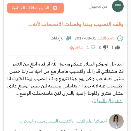
من مجهول
الحب والعلاقات العاطفية
وقف النصيب بيننا وفضلت الانسحاب لأنه...
تاريخ النشر:
01-08-2017
6 إجابات
1
0
1
شارك
اريد حل ارجوكم السلام عليكم ورحمه الله انا فتاه ابلغ من العمر
23 مشكلتي قدر الله والنصيب ماصار مع من احبه صار لنا خمس
سنين قصه حب ولكن يوم جينا نتزوج وقف النصيب بيننا اخترت انا
الانسحاب عنه لانه يريد ان يعاملني برسميه لين يصير الوضع عادي
عشان نفترق وقلوبنا راضيه بالفراق لكن ماستحملت الوضع...
اذهب إلى السؤال
أخصائية علم النفس والتثقيف الصحي ميساء النحلاوي