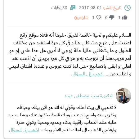
تاريخ النشر:
01-08-2017
30 إجابات
1
0
1
شارك
السلام عليكم و تحية خالصة لفريق حلوها أنه فعلا موقع رائع
اعتدت على طرح مشاكلي هنا و في كل مرة استفيد من مختلف
الحلول و ما يشغلني حاليا حالة زوجي لا أدري هل هذا عادي إم هو
أمر مريب.منذ أن تزوجت به و هو في كل مرة يريدني أن اذهب عند
اهلي و ابقى بالاسابيع حتى لما كنت عروس و عندما اشتاق لبيتي
و اطلب من...
اذهب إلى السؤال
الدكتورة سناء مصطفى عبده
لا تذهبي الى بيت اهلك وقولي له انه هو الان بيتك وحياتك
وتقربي منه واضح ان عند زوجك قصة يخفيها عنك وهذا سبب
طلبه منك الذهاب، راقبيه بذكاء وهدوء ومحبة وكوني حذرة
وارفضي الذهاب الى اهلك، الامر الاخر ربما...
اذهب إلى السؤال