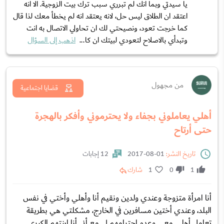
يا سيدتي وبما انك لم تبرري سبب ترك بيت الزوجية. الا انه
اعتقد ان الطلاق ليس حل، لانه يعتقد انه لم يخطأ معك لذا قال
كما خرجت تعود، ونصيحتي لك ان تحاولي الاتصال به انت
وتبدأي بالاصلاح لتعودي لبيتك ان كا...
اذهب إلى السؤال
من مجهول
قضايا اجتماعية
أهلي يعاملوني بجفاء ولا يحترموني وأفكر بالهجرة
حتى أرتاح
تاريخ النشر:
01-08-2017
12 إجابات
1
0
1
شارك
أنا امرأة متزوجة وعندي ولدين ونقيم أنا وأهلي وأختي في نفس
البلد، وعندي أختين مسافرين في الخارج، مشكلتي هي بطريقة
تعامل أهلي معي وعدم احترامهم لي مع أني أنا ابنتهم الكبرى