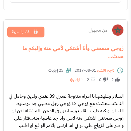
من مجهول
قضايا اسرية
زوجي سمعني وأنا أشتكي لأمي عنه وإليكم ما
حدث...
تاريخ النشر:
01-08-2017
25 إجابات
2
0
2
شارك
السلام وعليكم..انا امراة متزوجة عمري 39.عندي ولدين وحامل في
الثالت.....عشت مع زوجي 12.زوجي رجل عصبي جدا..وسليط
اللسان..ولكنه طيب القلب ويساندني في المحن ..المشكلة الان ان
زوجي سمعني اشتكي منه لامي وانا جد غاضبة منه...فثار علي
واصر على الزواج علي...واني اما ارضى بالامر الواقع او اطلب