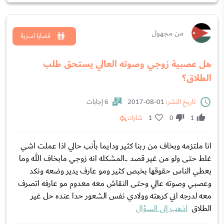
من مجهول
قضايا اسرية
هل عصبية زوجي وصوته العالي يستحق طلب
الطلاق؟
تاريخ النشر:
01-08-2017
6 إجابات
1
0
1
شارك
انا ملتزمه وبخاف من ربنا كثير ودايما بأنب حالي اذا عملت اشي
غلط حتى ولو من غير قصد ..المشكله انه زوجي مابخاف الله وما
بعطي الناس حقوقها بخبص كثير ومو عارف يدير وضعه ونكد
وعصبي وصوته عالي وحتى النقاش معه معدوم مو عارفه اتصرف
معه لدرجه اني كرهته وولادي نفس الشعور حدا عنده حل غير
الطلاق
اذهب إلى السؤال