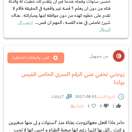
خمس سنوات وفجأه عندما قرر ان يتقدم لك خطبت له والدته
فتاه من دون ان يعلم ؟ قصه غير واقعيه في الحقيقه فالام لا
تقدم على خطوه كهذه من دون موافقه ابنها ومباركته . هناك
شيئ غامض في هذه القصه ، المهم ان قص...
اذهب إلى
السؤال
من مجهول
الحب والعلاقات العاطفية
زوجتي تخفي عني الرقم السري الخاص للفيس
بوك!
تاريخ النشر:
01-08-2017
7 إجابات
1
0
1
شارك
حاءر ماذا افعل معهاتزوجت بفتاة منذ 7سنوات و لى منها صغيرين
و كنت _اثق بها كثيرا رغم انها صعبة الطباع و احس انها لا تحب