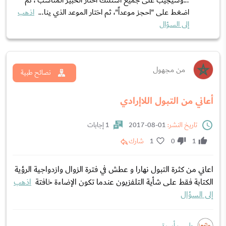
...وسيجيب على جميع أسئلتك اختار الخبير المناسب ، ثم
اضغط على "احجز موعداً"، ثم اختار الموعد الذي ينا...
اذهب
إلى السؤال
من مجهول
نصائح طبية
أعاني من التبول اللاإرادي
تاريخ النشر:
01-08-2017
1 إجابات
1
0
1
شارك
اعاني من كثرة التبول نهارا و عطش في فترة الزوال وازدواجية الرؤية
الكتابة فقط على شأية التلفزيون عندما تكون الإضاءة خافتة
اذهب
إلى السؤال