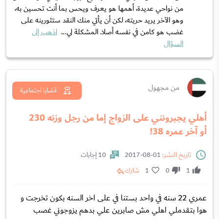
من نواحي عديدة، أهمها هو يعرف ويحس بما أنت تحسين به،
وهو الآخر يريد حريته، لكن أن يأتي منك النقد ستثورينه على
غضب هو كامن في نفسه أصلا. المشكلة لي...
اذهب إلى
السؤال
من مجهول
قضايا اجتماعية
أهلي يجبرونني على الزواج إما من رجل وزنه 230
أو آخر عمره 38!
تاريخ النشر:
01-08-2017
10 إجابات
1
0
1
شارك
عمري 22 سنه في واحد بستنا في على اخر السنه بكون تخرجت و
هوا بتقدملي اهلي مش صابرين علي بدهم يزوجوني غصب