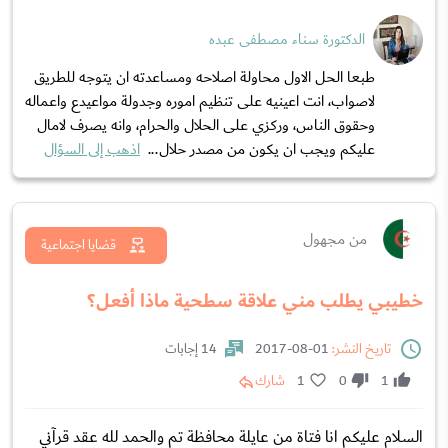
الدكتورة سناء مصطفى عبده
طبعا الحل الاول محاولة اصلاحه ومساعدته ان يتوجه للطريق
لاصواب، انت اعينيه على تنظيم اموره وجدولة مواعيدع واعماله
وحقوق الناس، وركزي على الحلال والحرام، وانه يصرف لامال
عليكم ويجب ان يكون من مصدر حلال...
اذهب إلى السؤال
من مجهول
قضايا اجتماعية
خطيبي يطلب مني علاقة سطحية ماذا أفعل؟
تاريخ النشر:
01-08-2017
14 إجابات
1
0
1
شارك
السلام عليكم انا فتاة من عايلة محافظة تم والحمد لله عقد قرآني