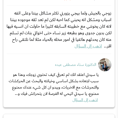
زوجي بالجيش ولما بيجي يزورني تكثر مشاكل بيننا وعلى اتفه
اسباب ومشكل انه يحبني كما احبه لكن لم تعد ثقه موجوده بيننا
لانه كان يخونني مع خطيبته السابقه كثيرا ما حاولت ان انسيه فيها
لكن بدون جدوى وهو بطبعه زير نساء حتى اخواتي بنات لم تسلم
منه كان يحدثهم هاتفيا في امور مخله بالحياء مثلا لما نلتقي راح
اقر...
اذهب إلى السؤال
الدكتورة سناء مصطفى عبده
يا سيدتي اعتقد انك لم تعرفي كيف تحتوي زوجك، وهذا هو
سبب ابتعاده بشكل اساسي وخيانته والبحث عن الحركشات
والتحرشات مع الاخريات، ويبدو ان كل شيء عندك ممنوع
ممنوع، يا سيدتي اتيحي له الفرصة لان يتحركش فيك و...
اذهب إلى السؤال