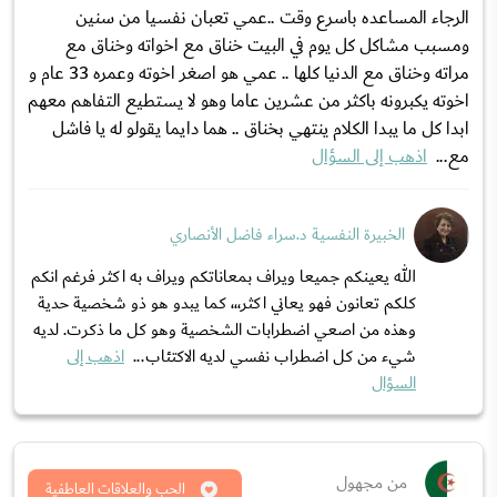
الرجاء المساعده باسرع وقت ..عمي تعبان نفسيا من سنين
ومسبب مشاكل كل يوم في البيت خناق مع اخواته وخناق مع
مراته وخناق مع الدنيا كلها .. عمي هو اصغر اخوته وعمره 33 عام و
اخوته يكبرونه باكثر من عشرين عاما وهو لا يستطيع التفاهم معهم
ابدا كل ما يبدا الكلام ينتهي بخناق .. هما دايما يقولو له يا فاشل
مع...
اذهب إلى السؤال
الخبيرة النفسية د.سراء فاضل الأنصاري
الله يعينكم جميعا ويراف بمعاناتكم ويراف به اكثر فرغم انكم
كلكم تعانون فهو يعاني اكثر،،، كما يبدو هو ذو شخصية حدية
وهذه من اصعي اضطرابات الشخصية وهو كل ما ذكرت. لديه
شيء من كل اضطراب نفسي لديه الاكتئاب...
اذهب إلى
السؤال
من مجهول
الحب والعلاقات العاطفية