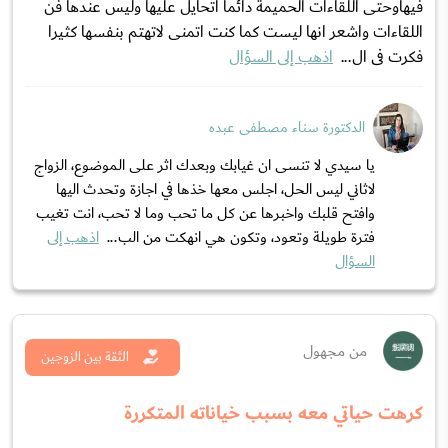
فيهاوحتى اللقاءات الحميمة دائما اتحايل عليها وليس عندها فن
اللقاءات واشعر انها ليست كما كنت اتمنى لاتهتم بنفسها كثيرا
فكرت فى ال...
اذهب إلى السؤال
الدكتورة سناء مصطفى عبده
يا سيدي لا تنسى ان غيابك وبعدك اثر على الموضوع، الزواج
لاثاني ليس الحل، اجلس معها خذها في اجازة وتحدث اليها
وافتح قلبك واخبرها عن كل ما تحب وما لا تحب، انت تغيب
فترة طويلة وتعود، وتكون هي انهكت من الب...
اذهب إلى
السؤال
من مجهول
الثقة بين الزوجين
كرهت حياتي معه بسبب خياناته المتكررة