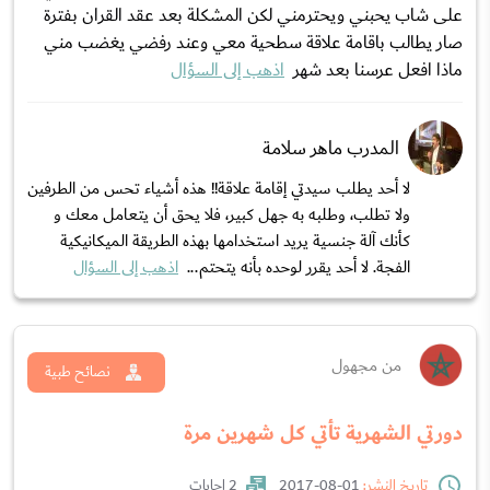
على شاب يحبني ويحترمني لكن المشكلة بعد عقد القران بفترة
صار يطالب باقامة علاقة سطحية معي وعند رفضي يغضب مني
ماذا افعل عرسنا بعد شهر
اذهب إلى السؤال
المدرب ماهر سلامة
لا أحد يطلب سيدتي إقامة علاقة!! هذه أشياء تحس من الطرفين
ولا تطلب، وطلبه به جهل كبير، فلا يحق أن يتعامل معك و
كأنك آلة جنسية يريد استخدامها بهذه الطريقة الميكانيكية
الفجة. لا أحد يقرر لوحده بأنه يتحتم...
اذهب إلى السؤال
من مجهول
نصائح طبية
دورتي الشهرية تأتي كل شهرين مرة
تاريخ النشر:
01-08-2017
2 إجابات