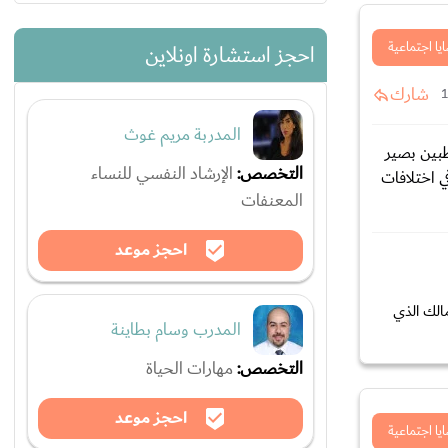
يا اجتماعية
احجز استشارة اونلاين
شارك
المدربة مريم غوث
الخاطبين بصير
التخصص:
الإرشاد النفسي للنساء
 اختلافات
المعنفات
احجز موعد
الك الذي
المدرب وسام بطاينة
التخصص:
مهارات الحياة
احجز موعد
يا اجتماعية