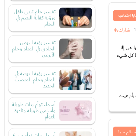
تفسير حلم تبني طفل
يا اجتماعية
ورؤية كفالة اليتيم في
المنام
شارك
تفسير رؤية البرص
 هى إلا
الجلدي في المنام وحلم
الأبرص
رضت علينا كل شيء
تفسير رؤية الترقية في
المنام وحلم المنصب
الجديد
 بأم عينك
أسماء توأم بنات طويلة
وأسامي طويلة ونادرة
للتوأم
نصائح طبية
أسماء بنات توأم من 4