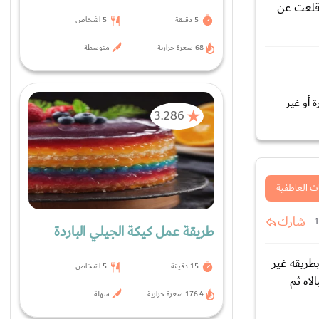
لى الطلاق والان انا اقلعت عن
5 دقيقة
5 اشخاص
68 سعرة حرارية
متوسطة
 أو غير
3.286
ت العاطفية
شارك
طريقة عمل كيكة الجيلي الباردة
طريقه غير
15 دقيقة
5 اشخاص
لاه ثم
176.4 سعرة حرارية
سهلة