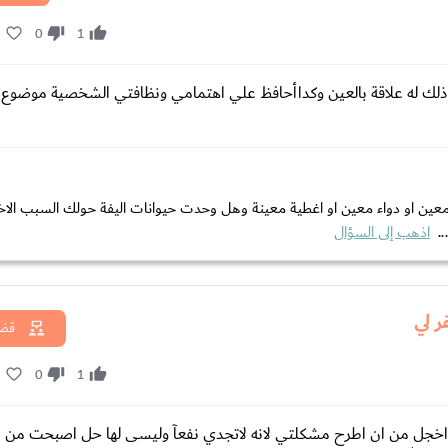
1
0
1
 ذلك له علاقة بالعين وكداأحافظ علي اهتمامي ونظافتي الشخصية موضوع 
ين او دواء معين او اغطية معينة وهل وحدت حيوانات اليفة حولك السبب الاخر
..
اذهب إلى السؤال
ر لي
قضا
1
0
1
ني اخجل من ان اطرح مشكلتي لانه لاتجدي نفعآ وليسى لها حل اصبحت من