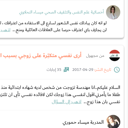
أخصائية علم النفس والتثقيف الصحي ميساء النحلاوي
لو انه كان يبادلك نفس الشعور لسارع الى الاستفاده من اعترافك ، 
لن يجازف باي اعتراف حرصا على العلاقات العائلية ومنع...
اذهب إ
أرى نفسي متكبّرة على زوجي بسبب ال
من مجهول
تاريخ النشر:
29-04-2017
35 إجابات
السلام عليكم..انا مهندسة تزوجت من شخص لديه شهاده ابتدائية منذ سن
طفلا ما يأمرني.اقول لنفسي هذا زوجك لكن ﻻفائده نفسي تأبى ان تلتزم 
نفسي بان هذا زوج...
اذهب إلى السؤال
المدربة ميساء حموري