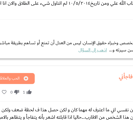
السوابق ولا يمكنني العمل في مجال اكملة دراستي الجامعيه والان قد تاب الله علي ومن تاريخ١٠/٥/٢٠١٤ لم اتناول شيء ع
خصص وخبراء حقوق الإنسان. ليس من العدل أن تمنع أو تساهم بطريقة مباشرة
ن سيرته و...
اذهب إلى السؤال
اجأني
الحب والعلاقا
1
0
1
بين نفسي اني ما اعترف له مهما كان و لكن حصل هذا ف لحظة ضعف ولكن ب
 الشخص من الاقارب...حاليا اذا قابلته اشعر بأنه يتفاجأ و يتظاهر بالامبا