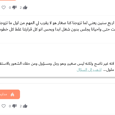
2
0
2
ليكم لا اود الاطاله انا عمري23 متزوجه من شب عمره 27 منذ اربع سنين يعني لما تزوجنا كنا صغار هو لا يقرب لي المهم من اول 
يت حتى واحيانا يجلس بدون شغل ابدا وبحس انو كل قرارتنا غلط كل خطوه
انه غير ناضج ولكنه ليس صغير، وهو رجل ومسؤول ومن حقك الشعور بالاستقرا
ملول...
اذهب إلى السؤال
مدارس
2
0
2