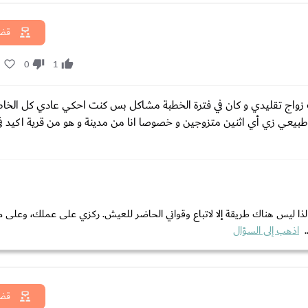
قضا
1
0
1
 معلمة تزوجت لما كان عمري 25 سنة من شاب زواج تقليدي و كان في فترة الخطبة مشاكل بس كنت احكي عادي كل 
بيعي زي أي اثنين متزوجين و خصوصا انا من مدينة و هو من قرية اكيد في
لذا ليس هناك طريقة إلا لاتباع وقواني الحاضر للعيش. ركزي على عملك، وعلى م
.
اذهب إلى السؤال
قضا