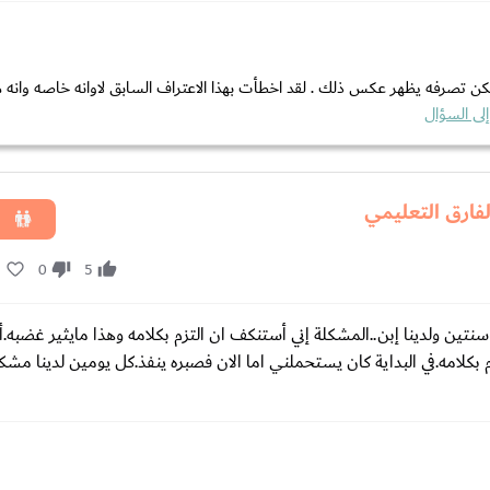
لكن تصرفه يظهر عكس ذلك . لقد اخطأت بهذا الاعتراف السابق لاوانه خاصه وانه من
لى السؤال
فارق التعليمي
5
0
5
تين ولدينا إبن..المشكلة إني أستنكف ان التزم بكلامه وهذا مايثير غضبه
بكلامه.في البداية كان يستحملني اما اﻻن فصبره ينفذ.كل يومين لدينا مشك