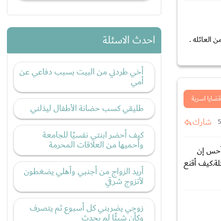
احدث الاسئلة
 العائله .
أخي طردني من البيت بسبب دفاعي عن
أمي
قضايا اسرية
طليقي كسب حضانة الأطفال ليذلني
شارك
كيف أحضر ابنتي نفسيًا للجامعة
وأحميها من العلاقات المحرمة
.أحس إن
لة.كيف أقنع
أريد الزواج من أجنبي وأهلي يضغطون
لأتزوج شرقي
زوجي يضربني كل أسبوع ثم يتصرف
وكأن شيئًا لم يحدث