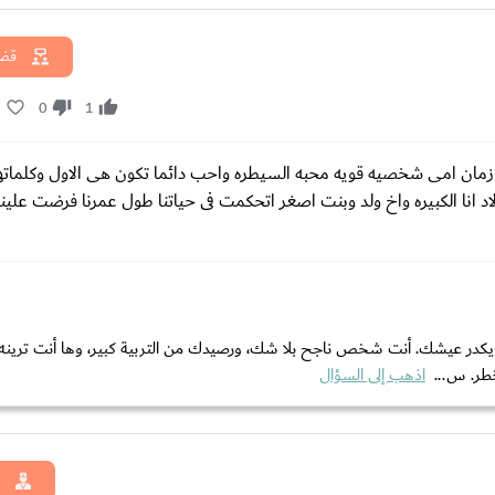
قضا
1
0
1
زمان امى شخصيه قويه محبه السيطره واحب دائما تكون هى الاول وكلماتها
 فاول كانت كان الكلام يمشى على والدى وعلى اخواتى احنا 3اولاد انا الكبيره واخ ولد وبنت اصغر اتحكمت فى حياتنا طول عمرنا ف
 يكدر عيشك. أنت شخص ناجح بلا شك، ورصيدك من التربية كبير، وها أنت ترينه
طر. س...
اذهب إلى السؤال