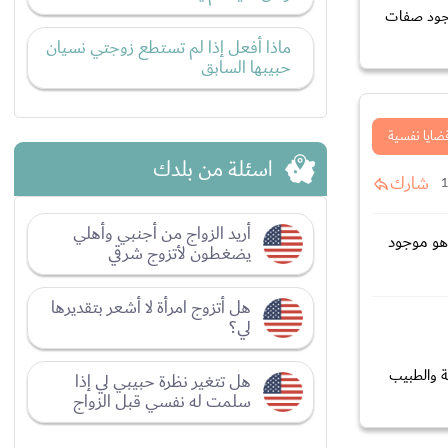
وجود صفات
ماذا أفعل إذا لم تستطع زوجتي نسيان
حبيبها السابق
ضايا نفسية
اسئلة من بلدك
شارك
أريد الزواج من أجنبي وأهلي
هو موجود
يضغطون لأتزوج شرقي
هل أتزوج امرأة لا أشعر بتقديرها
لي؟
ة والطبيب
هل تتغير نظرة حبيبي لي إذا
سلمت له نفسي قبل الزواج