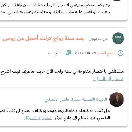
وعليكم السلام صديقتي لا مجال للومك هنا ،انت من وافقت ولكن 
جعلتك توافقين عليه ،طيب اخلاقه او معاملته وعشرته ،ابحثي صدي
بعد سنة زواج لازلت أخجل من زوجي
من مجهول
تاريخ النشر:
29-04-2017
11 إجابات
‏مشكلتي باختصار متزوجه لي سنه ‏ولحد الان خايفه ‏ماعرف كيف اشرح 
اذهب إلى السؤال
الخبيرة النفسية د.سراء فاضل الأنصاري
هل تمت الدخلة ام لا لانه الدرجة مهمة ويختلف العلاج ان كانت تمت
النفسي لانها تحتاج الى علاج مركز
اذهب إلى السؤال