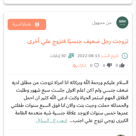
من مجهول
قضايا اسرية
تزوجت رجل ضعيف جنسيًا فتزوج علي أخرى
تاريخ النشر:
13-08-2022
30 إجابات
0
0
0
شارك
السلام عليكم ورحمة الله وبركاته انا امراة تزوجت من مطلق لديه
ضعف جنسي ولم اكن اعلم الاولى جلست سبع شهور وطلبت
الطلاق المهم استمر الحياة وكنت ادعي الله كثير ان احمل
والحمدلله حملت وجبت بنت والان لنا فوق السبع سنوات طفلتي
عمرها خمس سنوات لايوجد علاقة جنسية شبه منعدمه الطامة
الكبرى زوجي تزوج علي اجنب...
اذهب إلى السؤال