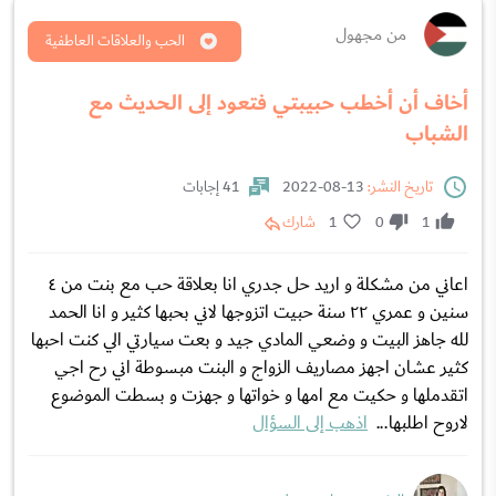
من مجهول
الحب والعلاقات العاطفية
أخاف أن أخطب حبيبتي فتعود إلى الحديث مع
الشباب
تاريخ النشر:
13-08-2022
41 إجابات
1
0
1
شارك
اعاني من مشكلة و اريد حل جدري انا بعلاقة حب مع بنت من ٤
سنين و عمري ٢٢ سنة حبيت اتزوجها لاني بحبها كثير و انا الحمد
لله جاهز البيت و وضعي المادي جيد و بعت سيارتي الي كنت احبها
كثير عشان اجهز مصاريف الزواج و البنت مبسوطة اني رح اجي
اتقدملها و حكيت مع امها و خواتها و جهزت و بسطت الموضوع
لاروح اطلبها...
اذهب إلى السؤال