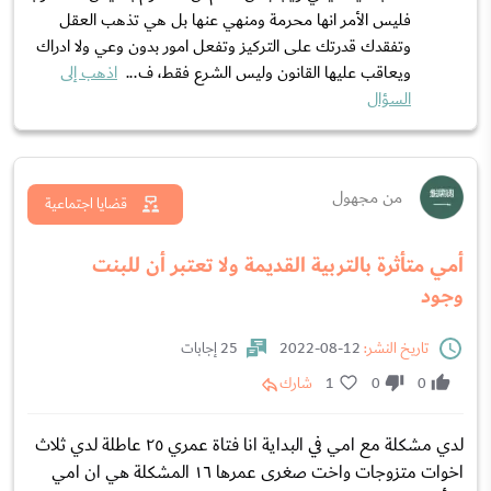
فليس الأمر انها محرمة ومنهي عنها بل هي تذهب العقل
وتفقدك قدرتك على التركيز وتفعل امور بدون وعي ولا ادراك
ويعاقب عليها القانون وليس الشرع فقط، ف...
اذهب إلى
السؤال
من مجهول
قضايا اجتماعية
أمي متأثرة بالتربية القديمة ولا تعتبر أن للبنت
وجود
تاريخ النشر:
12-08-2022
25 إجابات
0
0
1
شارك
لدي مشكلة مع امي في البداية انا فتاة عمري ٢٥ عاطلة لدي ثلاث
اخوات متزوجات واخت صغرى عمرها ١٦ المشكلة هي ان امي