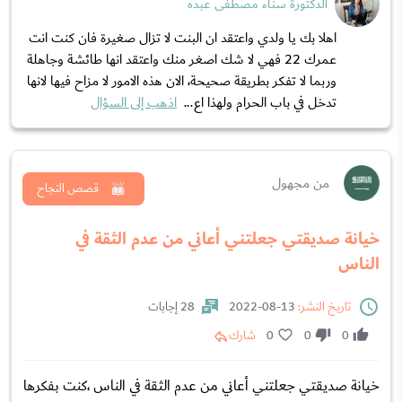
الدكتورة سناء مصطفى عبده
اهلا بك يا ولدي واعتقد ان البنت لا تزال صغيرة فان كنت انت
عمرك 22 فهي لا شك اصغر منك واعتقد انها طائشة وجاهلة
وربما لا تفكر بطريقة صحيحة، الان هذه الامور لا مزاح فيها لانها
تدخل في باب الحرام ولهذا اع...
اذهب إلى السؤال
من مجهول
قصص النجاح
خيانة صديقتي جعلتني أعاني من عدم الثقة في
الناس
تاريخ النشر:
13-08-2022
28 إجابات
0
0
0
شارك
خيانة صديقتي جعلتني أعاني من عدم الثقة في الناس ،كنت بفكرها