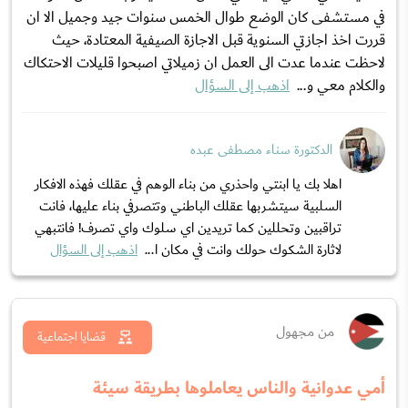
في مستشفى كان الوضع طوال الخمس سنوات جيد وجميل الا ان
قررت اخذ اجازتي السنوية قبل الاجازة الصيفية المعتادة، حيث
لاحظت عندما عدت الى العمل ان زميلاتي اصبحوا قليلات الاحتكاك
والكلام معي و...
اذهب إلى السؤال
الدكتورة سناء مصطفى عبده
اهلا بك يا ابنتي واحذري من بناء الوهم في عقلك فهذه الافكار
السلبية سيتشربها عقلك الباطني وتتصرفي بناء عليها، فانت
تراقبين وتحللين كما تريدين اي سلوك واي تصرف! فانتبهي
لاثارة الشكوك حولك وانت في مكان ا...
اذهب إلى السؤال
من مجهول
قضايا اجتماعية
أمي عدوانية والناس يعاملوها بطريقة سيئة