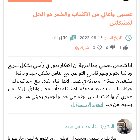
عصبي وأعاني من الاكتئاب والخمر هو الحل
لمشكلتي
تاريخ النشر:
13-08-2022
50 إجابات
1
0
0
شارك
انا شخص عصبي جدا لدرجة ان الافكار تدور في رأسي بشكل سريع
ودائما متوتر وغير قادر ع التواص مع الناس بشكل جيد و دائما
يشعرون بتوتري و يرونه في عيني لانها اثناء الكلام مع احد تتحرك
حركات ليست طبيعيه وهذه اامشكله يدأت معي وانا في ال ١٧ من
عمري قبلها كنت انسان اجتماعي حدا والجميع يحبني هذا جزء
بسيط من م...
اذهب إلى السؤال
الدكتورة سناء مصطفى عبده
اهلا بك يا سيدي ويجب ان تعلم ان ما تقوم به ليس حلا صوابا