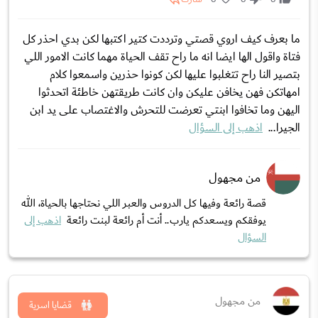
ما بعرف كيف اروي قصتي وترددت كتير اكتبها لكن بدي احذر كل
فتاة واقول الها ايضا انه ما راح تقف الحياة مهما كانت الامور اللي
بتصير النا راح تتغلبوا عليها لكن كونوا حذرين واسمعوا كلام
امهاتكن فهن يخافن عليكن وان كانت طريقتهن خاطئة اتحدثوا
اليهن وما تخافوا ابنتي تعرضت للتحرش والاغتصاب على يد ابن
الجيرا...
اذهب إلى السؤال
من مجهول
قصة رائعة وفيها كل الدروس والعبر اللي نحتاجها بالحياة، الله
يوفقكم ويسعدكم يارب.. أنت أم رائعة لبنت رائعة
اذهب إلى
السؤال
من مجهول
قضايا اسرية