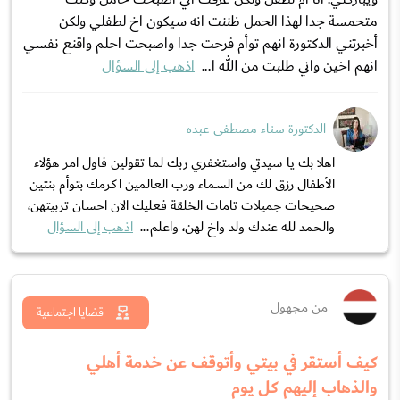
متحمسة جدا لهذا الحمل ظننت انه سيكون اخ لطفلي ولكن
أخبرتني الدكتورة انهم توأم فرحت جدا واصبحت احلم واقنع نفسي
انهم اخين واني طلبت من الله ا...
اذهب إلى السؤال
الدكتورة سناء مصطفى عبده
اهلا بك يا سيدتي واستغفري ربك لما تقولين فاول امر هؤلاء
الأطفال رزق لك من السماء ورب العالمين اكرمك بتوأم بنتين
صحيحات جميلات تامات الخلقة فعليك الان احسان تربيتهن،
والحمد لله عندك ولد واخ لهن، واعلم...
اذهب إلى السؤال
من مجهول
قضايا اجتماعية
كيف أستقر في بيتي وأتوقف عن خدمة أهلي
والذهاب إليهم كل يوم