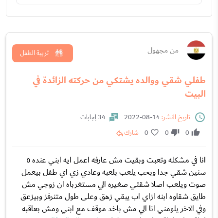
من مجهول
تربية الطفل
طفلي شقي ووالده يشتكي من حركته الزائدة في
البيت
تاريخ النشر:
14-08-2022
34 إجابات
0
0
0
شارك
انا في مشكله وتعبت وبقيت مش عارفه اعمل ايه ابني عنده ٥
سنين شقي جدا وبحب يلعب بلعبه وعادي زي اي طفل بيعمل
صوت ويلعب اصلا شقتي صغيره الي مستغرباه ان زوجي مش
طايق شقاوه ابنه ازاي اب يبقي زهق وعلى طول متنرفز وبيزعق
وفي الاخر يلومني انا الي مش باخد موقف مع ابني ومش بعاقبه