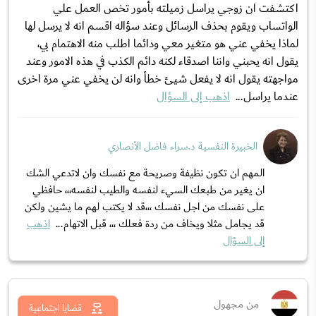
اكتشفت ان زوجي يراسل زميلته بأمور تخص العمل علي
الواتساب ويقوم بحذف الرسائل وعند سؤاله اقسم انه لا يرسل لها
لماذا يخفي عني هو متغير معي ودائما اطلب منه الاهتمام بي،
يقول انه يحبني واننا اصدقاء لكنه دائم الكذب في هذه الامور وعند
مواجهته يقول انه لا يفعل شيئ خطأ وانه لن يخفي عني مرة اخرى
عندما يراسل...
اذهب إلى السؤال
الخبيرة النفسية د.سراء فاضل الأنصاري
المهم ان تكون نظيفة وصريحة مع نفسك وان لاتدعي الشك
ان يغير من طبعك السيء لنفسه والطيب لنفسه،،، حافظي
على نفسك من اجل نفسك ،،،قد لا يكتب لهم ما يشين ولكن
قد يجامل مثلا ويخاف من ردة فعلك ،،، قبل الاتهام...
اذهب
إلى السؤال
من مجهول
قضايا اجتماعية