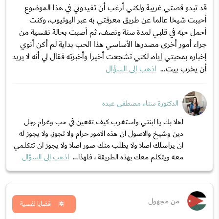
قد تبدو قصتي غريبة ولكني أرغب أن تفيدوني في هذا الموضوع
أحببت شيخا عالما عن طريق معرفتي به عبر اليوتيوب، وكنت
أحمل حبه في قلبي لمدة سنة ونصف، ثم أصبت بحالة نفسية من
جراء أمور أخرى مصدرها الأساسي هذا الحب بداية لم أكن أنوي
إخباره بمحبتي إياه، لكني تشجعت أخيرا وأخبرته فقال لي أنه لا يريد
أن يخرب بيت...
اذهب إلى السؤال
الدكتورة سناء مصطفى عبده
اهلا بك يا ابنتي واستغرب كيف تقعين في حب وغرام رجل
دين وشيخ والاصول ان هذه الامور حرام ولا تجوز، ولا يجوز له
ان يراسلك اصلا ولا يطلب منك صور اصلا ولا يجوز ان تتكلمي
معه ويتكلم معك بهذه الطريقة ، فلهذا...
اذهب إلى السؤال
من مجهول
قضايا نفسية