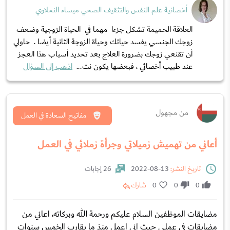
أخصائية علم النفس والتثقيف الصحي ميساء النحلاوي
العلاقة الحميمة تشكل جزءا مهما في الحياة الزوجية وضعف
زوجك الجنسي يفسد حياتك وحياة الزوجة الثانية أيضا . حاولي
أن تقنعي زوجك بضرورة العلاج بعد تحديد أسباب هذا العجز
عند طبيب أخصائي ، فبعضها يكون نت...
اذهب إلى السؤال
من مجهول
مفاتيح السعادة في العمل
أعاني من تهميش زميلاتي وجرأة زملائي في العمل
تاريخ النشر:
13-08-2022
26 إجابات
0
0
0
شارك
مضايقات الموظفين السلام عليكم ورحمة الله وبركاته، اعاني من
مضايقات في عملي حيث اني اعمل منذ ما يقارب الخمس سنوات