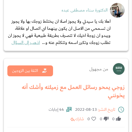
الدكتورة سناء مصطفى عبده
اهلا بك يا سيدتي ولا يجوز اصلا ان يختلط زوجك بها ولا يجوز
ان تسمحي من الاصل ان يكون بينهما اي اتصال او علاقة،
ويبدو ان زوجة اخيك لا تتصرف بطريقة طبيعية فهي لا يجوز ان
تطلب زوجك وتكرر اسمه وتتكلم عنه و...
اذهب إلى السؤال
من مجهول
الثقة بين الزوجين
زوجي يمحو رسائل العمل مع زميلته وأشك أنه
يخونني
تاريخ النشر:
13-08-2022
44 إجابات
0
0
0
شارك