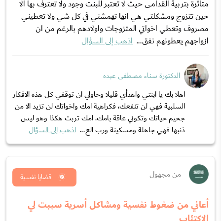
متأثرة بتربية القدامى حيث لا تعتبر للبنت وجود ولا تعترف بها الا
حين تتزوج ومشكلتي هي انها تهمشني في كل شي ولا تعطيني
مصروف وتعطي اخواتي المتزوجات واولادهم بالرغم من ان
ازواجهم يعطونهم نفق...
اذهب إلى السؤال
الدكتورة سناء مصطفى عبده
اهلا بك يا ابنتي واهدأي قليلا وحاولي ان توقفي كل هذه الافكار
السلبية فهي لن تنفعك، فكراهية امك واخواتك لن تزيد الا من
جحيم حياتك وتكوني عاقة بامك. امك تربت هكذا وهو ليس
ذنبها فهي جاهلة ومسكينة ورب الع...
اذهب إلى السؤال
من مجهول
قضايا نفسية
أعاني من ضغوط نفسية ومشاكل أسرية سببت لي
الاكتئاب