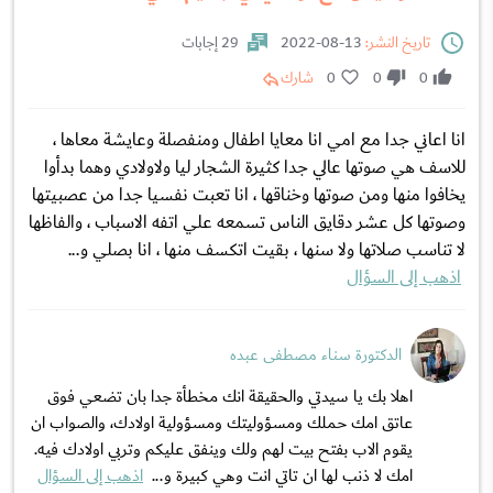
تاريخ النشر:
13-08-2022
29 إجابات
0
0
0
شارك
انا اعاني جدا مع امي انا معايا اطفال ومنفصلة وعايشة معاها ،
للاسف هي صوتها عالي جدا كثيرة الشجار ليا ولاولادي وهما بدأوا
يخافوا منها ومن صوتها وخناقها ، انا تعبت نفسيا جدا من عصبيتها
وصوتها كل عشر دقايق الناس تسمعه علي اتفه الاسباب ، والفاظها
لا تناسب صلاتها ولا سنها ، بقيت اتكسف منها ، انا بصلي و...
اذهب إلى السؤال
الدكتورة سناء مصطفى عبده
اهلا بك يا سيدتي والحقيقة انك مخطأة جدا بان تضعي فوق
عاتق امك حملك ومسؤوليتك ومسؤولية اولادك، والصواب ان
يقوم الاب بفتح بيت لهم ولك وينفق عليكم وتربي اولادك فيه.
امك لا ذنب لها ان تاتي انت وهي كبيرة و...
اذهب إلى السؤال