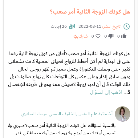
هل كونك الزوجة الثانية أمر صعب؟
تاريخ النشر:
11-08-2022
26 إجابات
0
0
0
شارك
هل كونك الزوجة الثانية أمر صعب؟أعانى من كونى زوجة ثانية رغما
عنى فى البداية لم أكن أخطط للزواج فحياتى العملية كانت تشغلنى
كثيرا حتى وصلت للدكتوراة وعمل مميز ثم ظهر زوجى الحالى
ودون سابق إنذار وعلى عكس كل التوقعات كان زواج صالونات فى
ذلك الوقت قال أن لديه زوجة لاتعيش معه وهو فى طريقه للإنفصال
لأ...
اذهب إلى السؤال
أخصائية علم النفس والتثقيف الصحي ميساء النحلاوي
بالنسبة لسؤالك هل كونك الزوجة الثانية أمر صعب؟اصبري ولا
تحرمي أولادك من أبيهم ولا زوجك من أولاده ، حافظي قدر