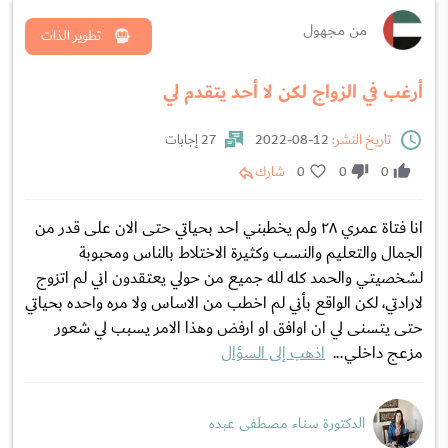
من مجهول
تطوير الذات
أرغب في الزواج لكن لا أحد يتقدم لي
تاريخ النشر:
12-08-2022
27 إجابات
0
0
0
شارك
انا فتاة عمري ٢٨ ولم يخطبني احد بحياتي حتى الان على قدر من
الجمال والتعليم والنسب وكثيرة الاختلاط بالناس ومحبوبة
لشخصيتي والحمد كله لله جميع من حولي يعتقدون اني لم اتزوج
لارادتي، لكن الواقع بأني لم اخطب من الاساس ولا مره واحده بحياتي
حتى يتسنى لي ان اوافق او ارفض وهذا الامر يسبب لي شعور
مزعج داخلي...
اذهب إلى السؤال
الدكتورة سناء مصطفى عبده