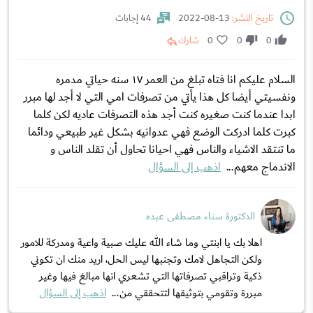
تاريخ النشر:
13-08-2022
44 إجابات
0
0
0
شارك
السلام عليكم انا فتاه تبلغ من العمر ١٧ سنه حياتي مدمره
ونفسيتي أيضا كل هذا يأتي من تصرفات امي التي لا أجد لها مبرر
ابدا عندما كنت صغيره كنت أجد هذه التصرفات عاديه لكن كلما
كبرت كلما ادركت الوضع فهي عدوانيه بشكل غير طبيعي ودائما
ما تنتقد الاشياء والناس فهي احيانا تحاول أن تقلد الناس و
الاندماج معهم...
اذهب إلى السؤال
الدكتورة سناء مصطفى عبده
اهلا بك يا ابنتي وما شاء الله عليك صبية واعية ومدركة للامور
ولكن التجاهل لامك وتجنبها ليس الحل، اريد منك ان تكوني
ذكية وتراقبي تصرفاتها التي تشعري انها مبالغ فيها وغير
مبررة وتقومي بتوثيقها لتتحققي من...
اذهب إلى السؤال