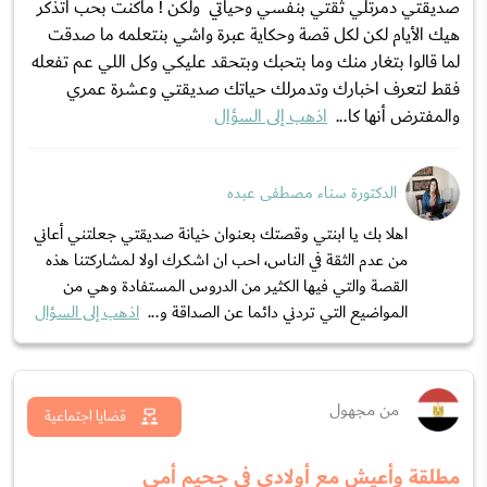
صديقتي دمرتلي ثقتي بنفسي وحياتي ولكن ! ماكنت بحب اتذكر
هيك الأيام لكن لكل قصة وحكاية عبرة واشي بنتعلمه ما صدقت
لما قالوا بتغار منك وما بتحبك وبتحقد عليكي وكل اللي عم تفعله
فقط لتعرف اخبارك وتدمرلك حياتك صديقتي وعشرة عمري
والمفترض أنها كا...
اذهب إلى السؤال
الدكتورة سناء مصطفى عبده
اهلا بك يا ابنتي وقصتك بعنوان خيانة صديقتي جعلتني أعاني
من عدم الثقة في الناس، احب ان اشكرك اولا لمشاركتنا هذه
القصة والتي فيها الكثير من الدروس المستفادة وهي من
المواضيع التي تردني دائما عن الصداقة و...
اذهب إلى السؤال
من مجهول
قضايا اجتماعية
مطلقة وأعيش مع أولادي في جحيم أمي