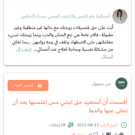
أخصائية علم النفس والتثقيف الصحي ميساء النحلاوي
أنت على حق فتصرفات زوجتك مع بناتها غير منطقية وغير
مقبولة ، فالام عامة هي نبع الحنان والحب بينما زوجتك تسيء
معاملتهن حتى الاضطهاد وتقف في وجه زواجهن . ربما تعاني
من مشكلة نفسية وبحاجة لعلاج عند أخصائي...
اذهب إلى
السؤال
من مجهول
قصص النجاح
أقسمت أن أستعيد حق ابنتي ممن اغتصبها بعد أن
تخلى عنها والدها
تاريخ النشر:
11-08-2022
18 إجابات
0
0
0
شارك