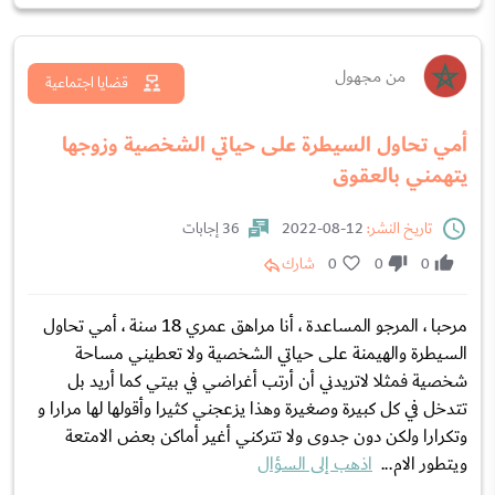
من مجهول
قضايا اجتماعية
أمي تحاول السيطرة على حياتي الشخصية وزوجها
يتهمني بالعقوق
تاريخ النشر:
12-08-2022
36 إجابات
0
0
0
شارك
مرحبا ، المرجو المساعدة ، أنا مراهق عمري 18 سنة ، أمي تحاول
السيطرة والهيمنة على حياتي الشخصية ولا تعطيني مساحة
شخصية فمثلا لاتريدني أن أرتب أغراضي في بيتي كما أريد بل
تتدخل في كل كبيرة وصغيرة وهذا يزعجني كثيرا وأقولها لها مرارا و
وتكرارا ولكن دون جدوى ولا تتركني أغير أماكن بعض الامتعة
ويتطور الام...
اذهب إلى السؤال