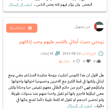
البعض ولن يؤثر فيهم لانه بعض الناس...
اذهب إلى السؤال
من مجهول
قضايا اسرية
زوجتي دمرت أبنائي بالتنمر عليهم وحب إذلالهم
تاريخ النشر:
12-08-2022
38 إجابات
0
0
0
شارك
هل اقول ان هذا كابوس ابتليت بزوجة متلبدة المشاعر معي ومع
ابنائي ولكنها في قمة الكرم مع الاخرين وخصوصا اخواتها واخوانها
وابناؤهم فهي اكرم من حاتم الطائي معهم تفيض حبا وحنانا ولكن
معي ابناؤها فاجزم بانها لم تقبل واحدا منهم منذ سنوات طويلة
ولم تحضن احدهم او تقول له كلمة طيبة دائما تضع بناتها في
دائرة...
اذهب إلى السؤال