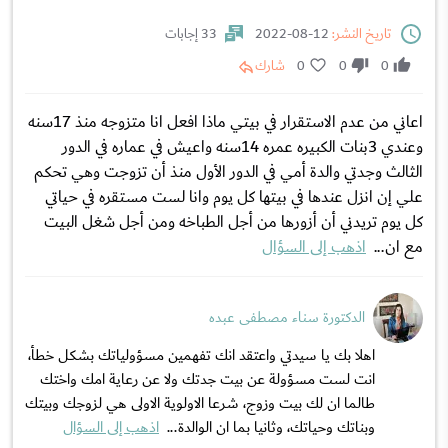
تاريخ النشر:
12-08-2022
33 إجابات
0
0
0
شارك
اعاني من عدم الاستقرار في بيتي ماذا افعل انا متزوجه منذ 17سنه
وعندي 3بنات الكبيره عمره 14سنه واعيش في عماره في الدور
الثالث وجدتي والدة أمي في الدور الأول منذ أن تزوجت وهي تحكم
علي إن انزل عندها في بيتها كل يوم وانا لست مستقره في حياتي
كل يوم تريدني أن أزورها من أجل الطباخه ومن أجل شغل البيت
مع ان...
اذهب إلى السؤال
الدكتورة سناء مصطفى عبده
اهلا بك يا سيدتي واعتقد انك تفهمين مسؤولياتك بشكل خطأ،
انت لست مسؤولة عن بيت جدتك ولا عن رعاية امك واختك
طالما ان لك بيت وزوج، شرعا الاولوية الاولى هي لزوجك وبيتك
وبناتك وحياتك، وثانيا بما ان الوالدة...
اذهب إلى السؤال