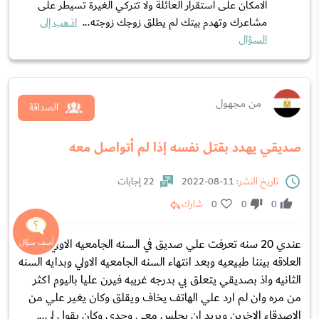
الامكان على استقرار العائلة ولا تتركي الغيرة تسيطر على
مشاعرك وتهدم بيتك لم يطلق زوجك زوجته...
اذهب إلى
السؤال
من مجهول
الصداقة
صديقي يهدد بقتل نفسه إذا لم أتواصل معه
تاريخ النشر:
11-08-2022
22 إجابات
0
0
0
شارك
عندي 20 سنه تعرفت علي صديق في السنه الجامعيه الاولي وكانت
العلاقه بيننا طبيعيه وبعد انتهاء السنه الجامعيه الاولي وبدايه السنه
الثانيه واذ بصديقي يتعلق بي بدرجه غريبه فيرن عليا باليوم اكثر
من مره وان لم ارد علي الهاتف يخاف ويقلق وكان يغير علي من
الاصدقاء الاخرين ويريد ان يجلس معي وحدي وكان يقول لي...