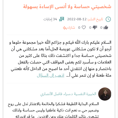
شخصيتي حساسة ولا أنسى الإساءة بسهولة
تاريخ النشر:
12-08-2022
34 إجابات
0
0
0
شارك
السلام عليكم بارك الله فيكم و جزاكم الله خيرا مجموعة حلوها و
أرجو أن لا تكون مشكلتي عويصة الحل،أما بعد مشكلتي هي أن
شخصيتي حساسة جدا و اكتشفت ذلك بنائا على كثير من
العلامات و سأسرد لكم بعض المواقف التي حصلت بالفعل
باختصار و منها إن انتقدني أحد ما اصيح من الداخل كأنه طعنني
مئة طعنة او إن تنمر علي أ...
اذهب إلى السؤال
الخبيرة النفسية د.سراء فاضل الأنصاري
السلام. البداية اللطيفة فشكرا والخاتمة بالاعتذار تدل على روح
وضمير حي ،،، نعم انت ذكية عاطفيا وليس حساسة ولذلك
تشعري بتاثير الكلمات عنك وعن الاخرين ما قد لايدركه