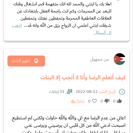
اهلا بك يا ابنتي والحمد لله انك متفهمة لامر انشغال وقتك
للبعد عن المحرمات وكم انت راجحة العقل بابتعادك عن
العلاقات العاطفية المحرمة وتحفظين عفتك وتحفظين
شرفك، ابنتي اعلمي ان الزواج رزق من الله وانه قد...
اذهب
إلى السؤال
من مجهول
تطوير الذات
كيف أتعلم الرضا وأنا لا أنجب إلا البنات
تاريخ النشر:
12-08-2022
33 إجابات
0
0
0
شارك
اعاني من عدم الرضا مع اني والله والله حاولت ولكني لم استطيع
اصبحت ادعي الله من كل قلبي ان يرضيني ويرضى عني
ويباركلي. انا ام لطفل ولكن عرفت اني أصبحت حامل وكنت