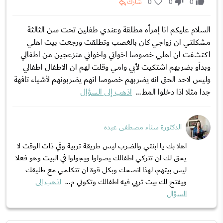
0
0
0
شارك
السلام عليكم انا إمرأه مطلقة وعندي طفلين تحت سن الثالثة
مشكلتي ان زواجي كان بالغصب وتطلقت ورجعت بيت اهلي
اكتشفت ان اهلي خصوصا اخواتي واخواني منزعجين من اطفالي
وبدأو بضربهم اشتكيت لأبي وامي وقلت لهم ان الاطفال اطفالي
وليس لاحد الحق انه يضربهم خصوصا انهم يضربونهم لأشياء تافهة
جدا مثلا اذا دخلوا المط...
اذهب إلى السؤال
الدكتورة سناء مصطفى عبده
اهلا بك يا ابنتي والضرب ليس طريقة تربية وفي ذات الوقت لا
يحق لك ان تتركي اطفالك يصولوا ويجولوا في البيت وهو فعلا
ليس بيتهم، لهذا انصحك وبكل قوة ان تتكلمي مع طليقك
ويفتح لك بيت تربي فيه اطفالك وتكوني م...
اذهب إلى
السؤال