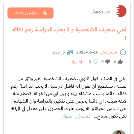
من مجهول
مدارس وجامعات
اخي ضعيف الشخصية و لا يحب الدراسة رغم ذكائه
!
تاريخ النشر:
16-05-2016
6 إجابات
0
0
0
شارك
اخي في الصف الاول ثانوي ، ضعيف الشخصية ، غير واثق من
نفسه ، نستطيع ان نقول انه فاشل دراسيا ، لا يحب الدراسة رغم
ذكائه ، دائما يسبب مشكله بينه و بين اي من اخوانه الاصغر منه
لاتفه سبب . ابي دائما يحرص علی تذكيره بالدراسة وان الشهادة
هي اساس الحياة و انه يجب عليك الحصول علی معدل في ال90
لكي تكون مرتاح...
اذهب إلى السؤال