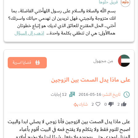
فريق حلوها
بسم الله والصلاة والسلام على رسول اللهأختي الفاضلة.. بما
انك متزوجة وانجبتي، فهل تريدين ان تهدمي حياتك واسرتك؟
أختي.. الحل المقترح للعائق الذي لديك هو إتباع خطوتان
هماالأولى: هي ان تنطقي بكلمة واحدة...
اذهب إلى السؤال
من مجهول
قضايا اسرية
على ماذا يدل الصمت بين الزوجين
تاريخ النشر:
16-05-2016
12 إجابات
2
0
2
شارك
على ماذا يدل الصمت بين الزوجين فأنا زوجي لا يصلي ابدا والبيت
اصبح للنوم فقط ولا يتكلم ولا يفتح فمه في البيت أقوم بأعباء
المنزل لوحدي حتى بوجوده ولا يفعل شيئا ابدا ولا يخرج أولاده