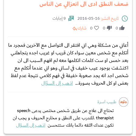
ضعف النطق ادى الى انعزالي عن الناس
تاريخ النشر:
16-05-2016
9 إجابات
0
0
0
شارك
أعاني من مشكلة وهي اني افتقر الى التواصل مع الآخرين فمجرد ما
أتكلم مع شخص معين سواء كان قريب او غريب اجده يتجاهلني
بعد خمس او ست كلمات اتكلمها معه لم افهم السبب الى ان
اكتشفت بوجود عيب خفيف في لساني وهو اني عندما أتكلم مع
شخص اجد انه يجد صعوبة خفيفة في فهم كلامي نتيجة عدم لفظ
بعض او كل الحروف بصورة...
اذهب إلى السؤال
طبيب اسرة
تحتاج الى علاج عن طريق شخص مختص يدعى speech
therapist .للتدرب على النطق و مخارج الحروف و يجب ان
تكون عندك الثقه دائما بانك ستتحسن
اذهب إلى السؤال