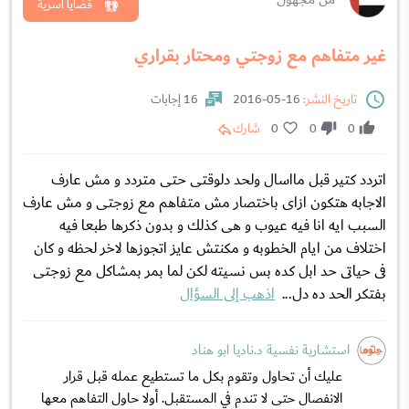
قضايا اسرية
غير متفاهم مع زوجتي ومحتار بقراري
تاريخ النشر:
16-05-2016
16 إجابات
0
0
0
شارك
اتردد كتير قبل مااسال ولحد دلوقتى حتى متردد و مش عارف
الاجابه هتكون ازاى باختصار مش متفاهم مع زوجتى و مش عارف
السبب ايه انا فيه عيوب و هى كذلك و بدون ذكرها طبعا فيه
اختلاف من ايام الخطوبه و مكنتش عايز اتجوزها لاخر لحظه و كان
فى حياتى حد ابل كده بس نسيته لكن لما بمر بمشاكل مع زوجتى
بفتكر الحد ده دل...
اذهب إلى السؤال
استشارية نفسية د.ناديا ابو هناد
عليك أن تحاول وتقوم بكل ما تستطيع عمله قبل قرار
الانفصال حتى لا تندم في المستقبل. أولا حاول التفاهم معها