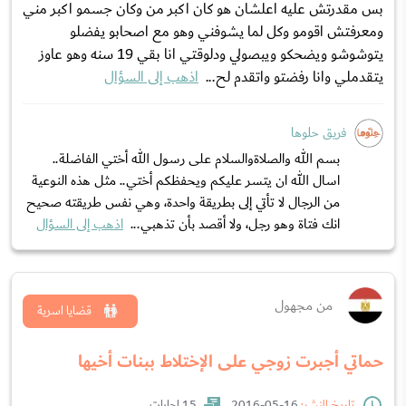
بس مقدرتش عليه اعلشان هو كان اكبر من وكان جسمو اكبر مني
ومعرفتش اقومو وكل لما يشوفني وهو مع اصحابو يفضلو
يتوشوشو ويضحكو ويبصولي ودلوقتي انا بقي 19 سنه وهو عاوز
يتقدملي وانا رفضتو واتقدم لح...
اذهب إلى السؤال
فريق حلوها
بسم الله والصلاةوالسلام على رسول الله أختي الفاضلة..
اسال الله ان يتسر عليكم ويحفظكم أختي.. مثل هذه النوعية
من الرجال لا تأتي إلى بطريقة واحدة، وهي نفس طريقته صحيح
انك فتاة وهو رجل، ولا أقصد بأن تذهبي...
اذهب إلى السؤال
من مجهول
قضايا اسرية
حماتي أجبرت زوجي على الإختلاط ببنات أخيها
تاريخ النشر:
16-05-2016
15 إجابات