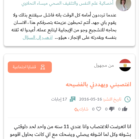
أخصائية علم النفس والتثقيف الصحي ميساء النحلاوي
عندما ترددون أمامه كل الوقت بانه فاشل سيقتنع بذلك ولا
يقوم باي جهد. أنتم تحبطون عزيمته بتصرفكم هذا ، الانسان
بحاجه للتشجيع وجو من الإيجابية ليتابع عمله. أعيدوا له ثقته
بنفسه وبقدرته على الإنجاز ، هيؤو...
اذهب إلى السؤال
من مجهول
قضايا اجتماعية
اغتصبني ويهددني بالفضيحه
تاريخ النشر:
16-05-2016
17 إجابات
0
0
0
شارك
انا اتعرضت للاغتصاب وانا عندي 11 سنه من واحد لحد دلوقتي
بشوفه وكل لما اشوفه يبصلي ويضحك مع اني كانت بحاول اقومو