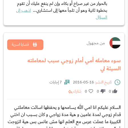
بالحوار من غير صراخ أو بكاء، وإن لم ينفع عليك أن تقوم
بخطوة ثانية وهو أن تلجأ معها إلى استشاري...
اذهب إلى
السؤال
من مجهول
قضايا اسرية
سوء معامله أمي أمام زوجي سبب لمعاملته
السيئة لي
تاريخ النشر:
16-05-2016
7 إجابات
0
0
0
شارك
السلام عليكم انا امي الله يسامحها و يحفظها اسائت معاملتي
قدام زوجي لمدة عامين و هية مدة زواجي و كان بسبب ان اختي
الكبيرة ما عملت عرس مع العلم انها مش عانس بس هية اتزوجت