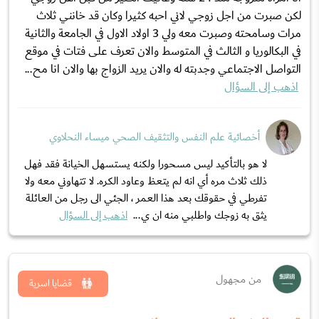
لكن صبرت من اجل زوجي لاني احبه كثيرا وكان قد خانني ثلاث
مرات وسامحته وصبرت معه ولي 3 اولاد الاول في الجامعة والثانية
في البكالوريا و الثالث في المتوسط والان تعرف على فتات في موقع
التواصل الاجتماعي وجدبته له والان يريد الزواج بها والان انا مح...
اذهب إلى السؤال
أخصائية علم النفس والتثقيف الصحي ميساء النحلاوي
لا هو بالتأكيد ليس مسحورا ولكنه يستسهل الخيانة فقد فهل
ذلك ثلاث مره أي انه لم يتعظ وعاود الكره. لا تتهاوني معه ولا
تفرطي في حقوقك بعد هذا العمر ، الجئي الى رجل من العائلة
يثق به زوجك واطلبي منه ان ي...
اذهب إلى السؤال
من مجهول
قضايا اسرية