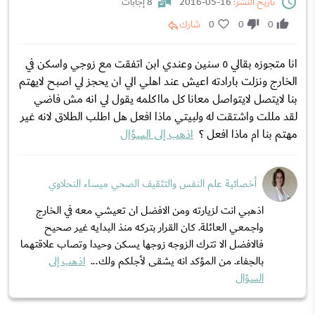
تاريخ النشر:
16-05-2016
8 إجابات
0
0
0
شارك
انا متجوزه بقالي ٥ سنين وعندي ابن اتفقت مع زوجي واسكن في
الخارج ونزلت بارادته اعيش عند اهلي الي ان يحجز لي اصبح لايهتم
بنا لايتصل لايتواصل معانا كل مااكلمه يقول لي انه مش فاضي
لقد مللت واشتقت له ولبيتي ماذا افعل هل اطلب الطلاق لانه غير
مهتم بنا ام ماذا افعل ؟
اذهب إلى السؤال
أخصائية علم النفس والتثقيف الصحي ميساء النحلاوي
اذهبي انت لزيارته ومن الافضل ان تعيشي معه في الخارج
واجمعي العائلة. كان القرار بتركه منذ البدايه غير صحيح
فالافضل الا تترك الزوجه زوجها يسكن وحيدا وتصاب علاقتهما
بالجفاء. من المؤكد انه يشقى لأجلكم ولك...
اذهب إلى
السؤال