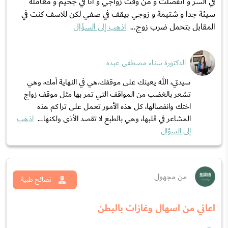
في السر و انفصلت و من وقت زواجي و انا في جحيم و معاملة
سيئة جدا و شتيمة و زوجي بيقف في صفي لكن للاسف كنت في
المقابل بتحمل ضرب زوج...
اذهب إلى السؤال
الدكتورة سناء مصطفى عبده
سيدتي، الله يعينك على موقفك.هي في النهاية أمك، وهي
تشعر بالغضب من المواقف التي تمر بها مثل موقف زواج
اختك وانفصالها، كل هذه الأمور تعمل على تراكم هذه
المشاعر في قلبها، وهي بالطبع لا تقصد الأذى ولكنها...
اذهب
إلى السؤال
من مجهول
نصائح طبية
اعاني من اسهال وغازات بالبطن