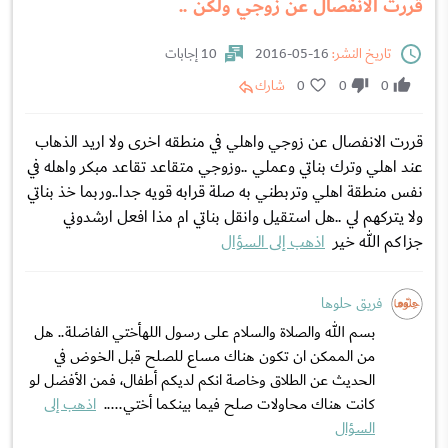
قررت الانفصال عن زوجي ولكن ..
تاريخ النشر:
16-05-2016
10 إجابات
0
0
0
شارك
قررت الانفصال عن زوجي واهلي في منطقه اخرى ولا اريد الذهاب
عند اهلي وترك بناتي وعملي ..وزوجي متقاعد تقاعد مبكر واهله في
نفس منطقة اهلي وتربطني به صلة قرابه قويه جدا..وربما خذ بناتي
ولا يتركهم لي ..هل استقيل وانقل بناتي ام مذا افعل ارشدوني
جزاكم الله خير
اذهب إلى السؤال
فريق حلوها
بسم الله والصلاة والسلام على رسول اللهأختي الفاضلة.. هل
من الممكن ان تكون هناك مساع للصلح قبل الخوض في
الحديث عن الطلاق وخاصة انكم لديكم أطفال، فمن الأفضل لو
كانت هناك محاولات صلح فيما بينكما أختي.....
اذهب إلى
السؤال