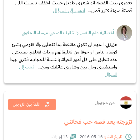
بعمري بدت القصه انو شعري طويل حبيت اخفف بالست اللي
قصتة سوتة كثير قص...
اذهب إلى السؤال
أخصائية علم النفس والتثقيف الصحي ميساء النحلاوي
عزيزتي، المهم ان تكوني مقتنعة بما تفعلين والا تقومي بشئ
لارضاء الناس او خوفا من تعليقاتهم وردات فعلهم. نصيحتي
هذه تنطبق على كل أمور الحياة. بالنسبة للحجاب، فكري جيدا
واستشيري رجل دين وشاوري عائلتك ومن...
اذهب إلى
السؤال
من مجهول
الثقة بين الزوجين
تزوجته بعد قصه حب فخانني
تاريخ النشر:
16-05-2016
13 إجابات