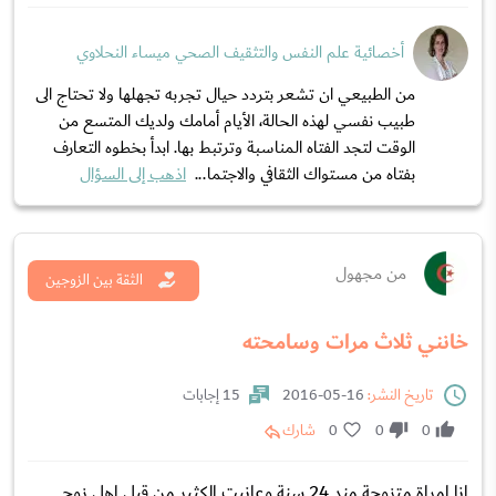
أخصائية علم النفس والتثقيف الصحي ميساء النحلاوي
من الطبيعي ان تشعر بتردد حيال تجربه تجهلها ولا تحتاج الى
طبيب نفسي لهذه الحالة، الأيام أمامك ولديك المتسع من
الوقت لتجد الفتاه المناسبة وترتبط بها. ابدأ بخطوه التعارف
بفتاه من مستواك الثقافي والاجتما...
اذهب إلى السؤال
من مجهول
الثقة بين الزوجين
خانني ثلاث مرات وسامحته
تاريخ النشر:
16-05-2016
15 إجابات
0
0
0
شارك
انا امراة متزوجة مند 24 سنة وعانيت الكثير من قبل اهل زوجي