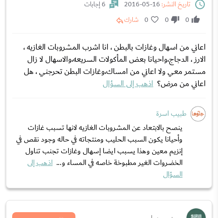
تاريخ النشر:
16-05-2016
6 إجابات
0
0
0
شارك
اعاني من اسهال وغازات بالبطن ، انا اشرب المشروبات الغازيه ،
الارز ، الدجاج،واحيانا بعض المأكولات السريعه،والاسهال لا زال
مستمر معي ولا اعاني من امساك،وغازات البطن تحرجني ، هل
اعاني من مرض؟
اذهب إلى السؤال
طبيب اسرة
ينصح بالابتعاد عن المشروبات الغازيه لانها تسبب غازات
وأحيانا يكون السبب الحليب ومنتجاته في حاله وجود نقص في
إنزيم معين وهذا يسبب ايضا إسهال وغازات تجنب تناول
الخضروات الغير مطبوخة خاصه في المساء و...
اذهب إلى
السؤال