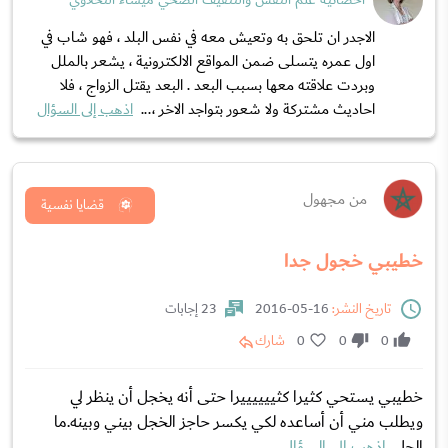
أخصائية علم النفس والتثقيف الصحي ميساء النحلاوي
الاجدر ان تلحق به وتعيش معه في نفس البلد ، فهو شاب في
اول عمره يتسلى ضمن المواقع الالكترونية ، يشعر بالملل
وبردت علاقته معها بسبب البعد . البعد يقتل الزواج ، فلا
احاديث مشتركة ولا شعور بتواجد الاخر ،...
اذهب إلى السؤال
من مجهول
قضايا نفسية
خطيبي خجول جدا
تاريخ النشر:
16-05-2016
23 إجابات
0
0
0
شارك
خطيبي يستحي كثيرا كثييييييرا حتى أنه يخجل أن ينظر لي
ويطلب مني أن أساعده لكي يكسر حاجز الخجل بيني وبينه.ما
الحل
اذهب إلى السؤال