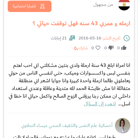
من مجهول
قضايا اجتماعية
ارمله و عمري 43 سنه فهل توقفت حياتي ؟
تاريخ النشر:
16-05-2016
21 إجابات
0
0
0
شارك
انا امراة ابلغ 43 سنة ارملة ولدي بنتين مشكلتي اني احب اهتم
بنفسي لبس واكسسوارات وميكب. حتي لنفسي الناس من حولي
يعاملوني طالما ارملة واحدة كبيرة وانا جوايا اشعر اني منطلقة
متفائلة انا مش طايشة الحمد لله متدينة وعاقلة وعندي استعداد
داخلي ان ممكن ربنا يرزقني الزوج الصالح واكمل حياتي انا خطا في
اسل...
اذهب إلى السؤال
أخصائية علم النفس والتثقيف الصحي ميساء النحلاوي
طبعا ليس كفايه عليك ما عشته مع زوجك ، فالحياه لا زالت