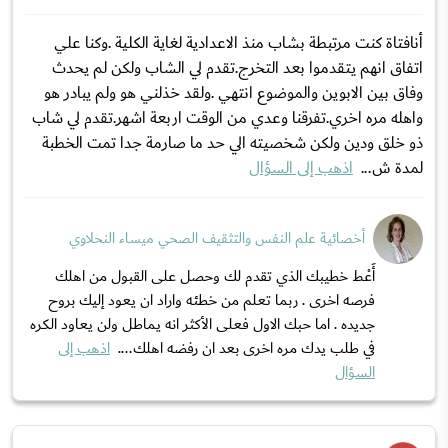
أنافتاة كنت مرتبطة بشاب منذ الاعدادية لغاية الكلية .وكنا علي
اتفاق انهم يتقدموا بعد التخرج.تقدم لي الشاب ولكن لم يحدث
وفاق بين الابوين والموضوع انتهي .ولقد خذلني هو ولم يبادر هو
واهله مره اخري.تفرقنا وعدي من الوقت اربعة اشهر.تقدم لي شاب
ذو خلق ودين ولكن شخصيته الي حد ما صارمة جدا تمت الخطبة
لمدة ش...
اذهب إلى السؤال
أخصائية علم النفس والتثقيف الصحي ميساء النحلاوي
أَعْط خطيبك الذي تقدم لك وحصل على القبول من اهلك
فرصه اخرى . ربما تعلم من خطئه واراد ان يعود إليك بروح
جديده . اما حبك الاول فعلى الأكثر انه يماطل ولن يعاود الكره
في طلب يدك مره اخرى بعد ان رفضه اهلك....
اذهب إلى
السؤال