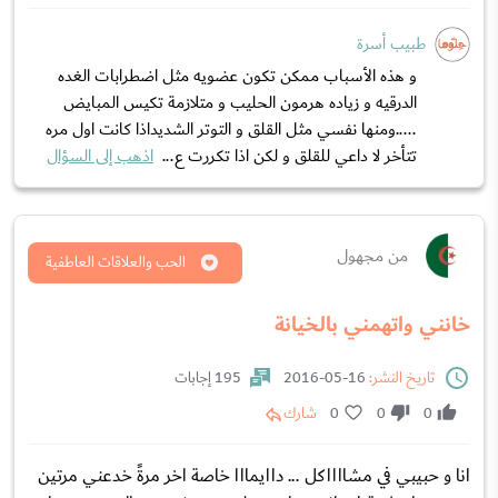
طبيب أسرة
و هذه الأسباب ممكن تكون عضويه مثل اضطرابات الغده
الدرقيه و زياده هرمون الحليب و متلازمة تكيس المبايض
.....ومنها نفسي مثل القلق و التوتر الشديداذا كانت اول مره
تتأخر لا داعي للقلق و لكن اذا تكررت ع...
اذهب إلى السؤال
من مجهول
الحب والعلاقات العاطفية
خانني واتهمني بالخيانة
تاريخ النشر:
16-05-2016
195 إجابات
0
0
0
شارك
انا و حبيبي في مشااااكل ... داايمااا خاصة اخر مرةً خدعني مرتين