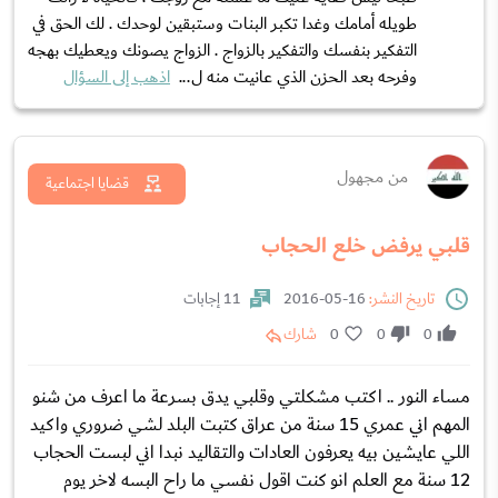
طويله أمامك وغدا تكبر البنات وستبقين لوحدك . لك الحق في
التفكير بنفسك والتفكير بالزواج . الزواج يصونك ويعطيك بهجه
وفرحه بعد الحزن الذي عانيت منه ل...
اذهب إلى السؤال
من مجهول
قضايا اجتماعية
قلبي يرفض خلع الحجاب
تاريخ النشر:
16-05-2016
11 إجابات
0
0
0
شارك
مساء النور .. اكتب مشكلتي وقلبي يدق بسرعة ما اعرف من شنو
المهم اني عمري 15 سنة من عراق كتبت البلد لشي ضروري واكيد
اللي عايشين بيه يعرفون العادات والتقاليد نبدا اني لبست الحجاب
12 سنة مع العلم انو كنت اقول نفسي ما راح البسه لاخر يوم