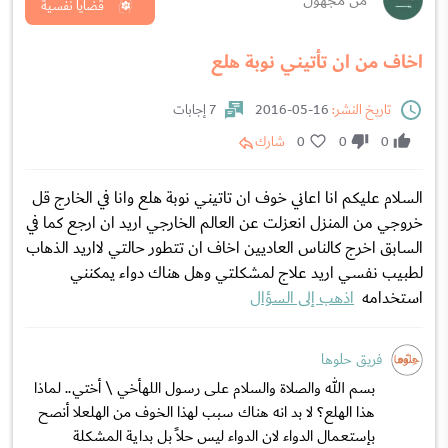
من مجهول
قضايا نفسية
اخاف من ان تأتيني نوبة هلع
تاريخ النشر:
16-05-2016
7 إجابات
0
0
0
شارك
السلام عليكم انا اعاني خوف ان تاتيني نوبة هلع وانا في الخارج قل
خروجي من المنزل انعزلت عن العالم الخارجي اريد ان ارجع كما في
السابق اخرج كالناس العاديين اخاف ان تتطور حالتي لااريد الذهاب
لطبيب نفسي اريد علاج لمشكلتي وهل هناك دواء يمكنني
استخدامه
اذهب إلى السؤال
فريق حلوها
بسم الله والصلاة والسلام على رسول اللهأخي \ أختي.. لماذا
هذا الهلع؟ لا بد انه هناك سبب لهذا الخوف من الهلعلا أنصح
بإستعمال الدواء لان الدواء ليس حلاً بل بداية المشكلة