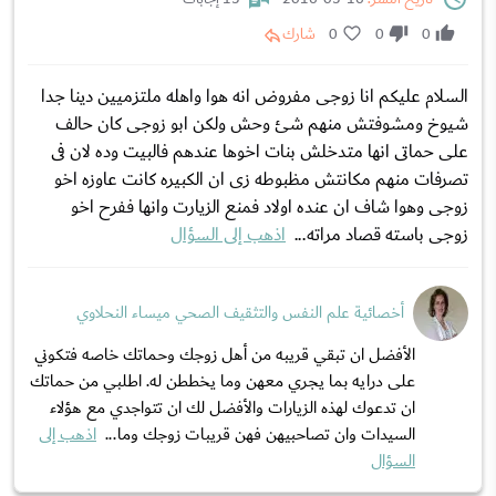
0
0
0
شارك
السلام عليكم انا زوجى مفروض انه هوا واهله ملتزميين دينا جدا
شيوخ ومشوفتش منهم شئ وحش ولكن ابو زوجى كان حالف
على حماتى انها متدخلش بنات اخوها عندهم فالبيت وده لان فى
تصرفات منهم مكانتش مظبوطه زى ان الكبيره كانت عاوزه اخو
زوجى وهوا شاف ان عنده اولاد فمنع الزيارت وانها ففرح اخو
زوجى باسته قصاد مراته...
اذهب إلى السؤال
أخصائية علم النفس والتثقيف الصحي ميساء النحلاوي
الأفضل ان تبقي قريبه من أهل زوجك وحماتك خاصه فتكوني
على درايه بما يجري معهن وما يخططن له. اطلبي من حماتك
ان تدعوك لهذه الزيارات والأفضل لك ان تتواجدي مع هؤلاء
السيدات وان تصاحبيهن فهن قريبات زوجك وما...
اذهب إلى
السؤال