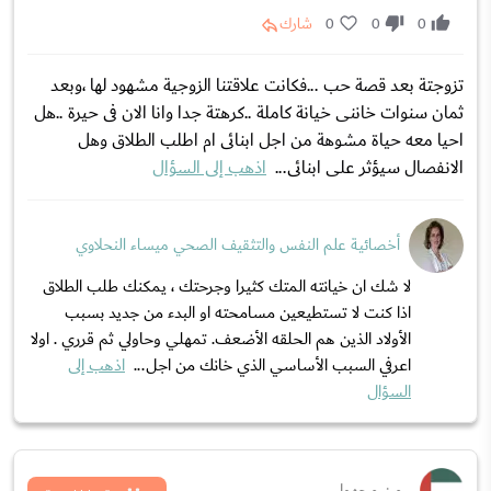
0
0
0
شارك
تزوجتة بعد قصة حب ...فكانت علاقتنا الزوجية مشهود لها ،وبعد
ثمان سنوات خاننى خيانة كاملة ..كرهتة جدا وانا الان فى حيرة ..هل
احيا معه حياة مشوهة من اجل ابنائى ام اطلب الطلاق وهل
الانفصال سيؤثر على ابنائى...
اذهب إلى السؤال
أخصائية علم النفس والتثقيف الصحي ميساء النحلاوي
لا شك ان خيانته المتك كثيرا وجرحتك ، يمكنك طلب الطلاق
اذا كنت لا تستطيعين مسامحته او البدء من جديد بسبب
الأولاد الذين هم الحلقه الأضعف. تمهلي وحاولي ثم قرري . اولا
اعرفي السبب الأساسي الذي خانك من اجل...
اذهب إلى
السؤال
من مجهول