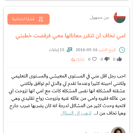
من مجهول
قضايا اجتماعية
امي تخاف ان تتكرر معاناتها معي فرفضت خطبتي
تاريخ النشر:
16-05-2016
15 إجابات
0
0
0
شارك
احب رجل اقل مني في المستوى المعيشي والمستوى التعليمي
ولكنني احببته كثيرا وعندما تقدم لي والدتي لم توافق ولكنني
عشقته المشكله انها نفس المشكله كانت مع امي انها تزوجت ابي
من عائله فقيره وامي من عائله غنيه وتزوجت زواج تقليدي وهي
لاتحبه وحدث كثير من المشاكل لدرجة انه كان يضربها ضرب جارح
وهيا تخاف من ا...
اذهب إلى السؤال