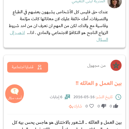
المدربة لبنى النعيمي
عندك حق فليس كل الأشخاص يشبهون بعضهم في الطباع
والتصرفات. أمك خائفة عليك لان معاناتها كانت مؤلمة
وقاسية مع والدك. لكن من المهم ان نعرف ان من احد شروط
الزواج الناجح هو التكافؤ الاجتماعي والمادي . اذا...
اذهب إلى
السؤال
من مجهول
قضايا اجتماعية
بين العمل و العائله !!
تاريخ النشر:
16-05-2016
6 إجابات
0
0
0
شارك
بين العمل و العائله .. الشعور بالاختناق هو هاجس يحس بيه كل