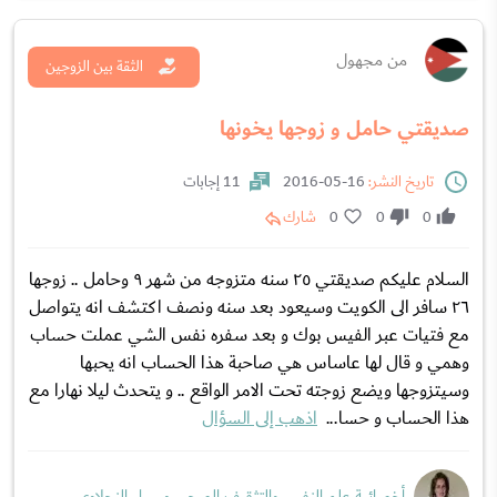
من مجهول
الثقة بين الزوجين
صديقتي حامل و زوجها يخونها
تاريخ النشر:
16-05-2016
11 إجابات
0
0
0
شارك
السلام عليكم صديقتي ٢٥ سنه متزوجه من شهر ٩ وحامل .. زوجها
٢٦ سافر الى الكويت وسيعود بعد سنه ونصف اكتشف انه يتواصل
مع فتيات عبر الفيس بوك و بعد سفره نفس الشي عملت حساب
وهمي و قال لها عاساس هي صاحبة هذا الحساب انه يحبها
وسيتزوجها ويضع زوجته تحت الامر الواقع .. و يتحدث ليلا نهارا مع
هذا الحساب و حسا...
اذهب إلى السؤال