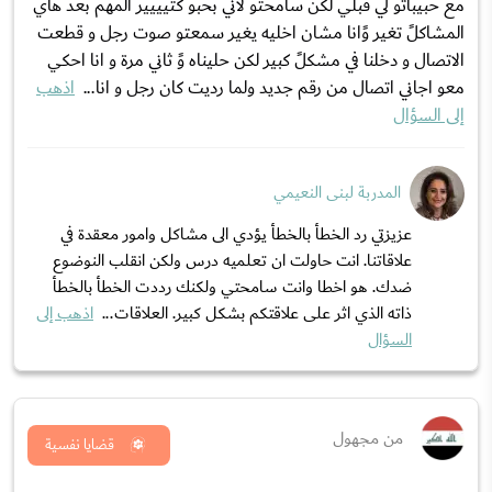
مع حبيباتو لي قبلي لكن سامحتو لاني بحبو كتيييير المهم بعد هاي
المشاكلً تغير وًانا مشان اخليه يغير سمعتو صوت رجل و قطعت
الاتصال و دخلنا في مشكلً كبير لكن حليناه وً ثاني مرة و انا احكي
معو اجاني اتصال من رقم جديد ولما رديت كان رجل و انا...
اذهب
إلى السؤال
المدربة لبنى النعيمي
عزيزتي رد الخطأ بالخطأ يؤدي الى مشاكل وامور معقدة في
علاقاتنا. انت حاولت ان تعلميه درس ولكن انقلب النوضوع
ضدك. هو اخطا وانت سامحتي ولكنك رددت الخطأ بالخطأ
ذاته الذي اثر على علاقتكم بشكل كبير. العلاقات...
اذهب إلى
السؤال
من مجهول
قضايا نفسية