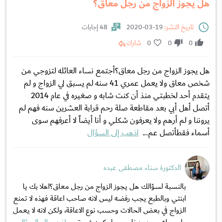
هل يجوز الزواج من رجل معاق؟
تاريخ النشر:
19-03-2020
48 إجابات
0
0
0
شارك
هل يجوز الزواج من رجل معاق؟أجتمع نساء العائله لتزوجي من
شخص معاق ولا يعمل عمري 41 سنه لم يسبق لي الزواج و لم
يتقدم أحد لخطبتي منذ أن كنت شابه و صغيره في عام 2014
أتصل أهل أبي بعد مقاطعة صلة رحم قرابة العشرين سنه فهم لم
يروننا و لم أرهم ولا يعرفون شكلي و أنا أيضاً لا أعرفهم سوى
أسماء فقطأتصل عم...
اذهب إلى السؤال
الدكتورة سناء مصطفى عبده
بالنسبة لسؤالك هل يجوز الزواج من رجل معاق؟اهلا بك يا
ابنتي وبالطبع يجب رفضه ليس لانه صاحب اعاقة فهذه لا تمنع
الزواج في بعض الحالات وحسب نوع الاعاقة، ولكن لانه لا يعمل