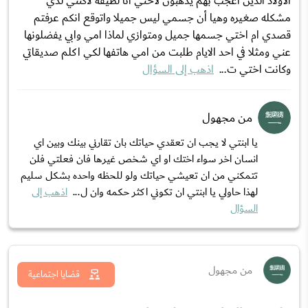
الأولاد الذين اعجب بهم يذهبون لأختي انا لطيفه لاكنني لدي
مشكله صغيره وهيا أن جسمي ليس جميلا واتوقع انكم عرفتم
قصدي ام اختي جسمها جميل ومتوازي لماذا امي وابي يفضلونها
عني ومثلا في احد الايام طلبت من امي هاتفها لكي اكلم صديقاتي
وكانت اختي ت...
اذهب إلى السؤال
من مجهول
يا ابنتي لا يجب ان تعقدي حياتك بان تقارني بينك وبين اي
انسان اخر سواء اختك او اي شخص غيرها فان فعلتي فلن
تتمكني من ان تعيشي حياتك ولو للحظه واحده بشكل سليم
لهذا حاولي يا ابنتي ان تكوني اكثر حكمه وان ل...
اذهب إلى
السؤال
من مجهول
قضايا اجتماعية