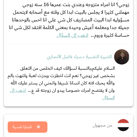
زوجي؟ انا امراه متزوجه وعندي بنت عمرها 16 سنه زوجي
مهملني كثيرا لا يجلس بالبيت ابدا كل وقته مع أصحابه لايتحمل
مسؤوليه ابدا البيت المصاريف كل شي علي انا احس بالوحدهانا
جميله جدا ومعلمه أعيش وحيدة بمعني الكلمة افتقد لكل شي انا
حساسة كثيرة وروم...
اذهب إلى السؤال
الخبيرة النفسية د.سراء فاضل الأنصاري
السلام عليكم،بالنسبة لسؤالك كيف اتخلص من التعلق
بشخص غير زوجي؟ نعم انت اخطزت وبدزت لعبة وانتهت بالم
والله يحبك لانه كان انسانا شريفا واتمني ان يستر عليك الله
وان لا يفتضح امرك خصوصا يبدو ان زوجته قد ع...
اذهب إلى
السؤال
من مجهول
قضايا نفسية