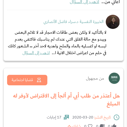
اعاني من...
اذهب إلى السؤال
الخبيرة النفسية د.سراء فاضل الأنصاري
لا بالتأكيد لا ولكن بعض طاقات الاحجار قد لا تلائم البعض
ويبدو مع حالة القلق التي عندك لم يناسبك فاكتفي بعدم
لبسه او اغسليه بالماء والملح واهديه لاحد آخر ،،، الشعور كانك
في حلم من اعراض اختلال الانية ا...
اذهب إلى السؤال
من مجهول
قضايا اجتماعية
هل أعتذر من طلب أبي أم ألجأ إلى الاقتراض لأوفر له
المبلغ
تاريخ النشر:
20-03-2020
17 إجابات
0
0
0
شارك