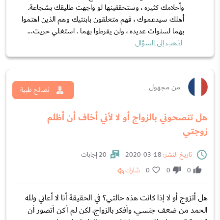
وأحلامك كثيره ، وستحققينها لو واجهت طليقك بشجاعة.
أهلك سيدعموك ، فهم متعلقون بابنتيك وهم الذين اهتموا
بهما لسنوات عديده ، ولن يفرطوا بهما . استغلي حريت...
اذهب إلى السؤال
من مجهول
نصائح طبية
هل تنصحوني بالزواج أو لا لأني أخاف أن أظلم
زوجتي
تاريخ النشر:
18-03-2020
20 إجابات
0
0
0
شارك
هل أتزوج أو لا إذا كانت هذه حالتي؟ في الحقيقة أنا لا أعاني ولله
الحمد من ضعف جنسي، وأفكر بالزواج، لكن لم أكن أتصور أن