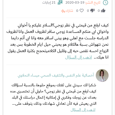
تاريخ النشر:
19-03-2020
21 إجابات
0
0
0
شارك
كيف ارفع من قيمتي في نظر زوجي؟السلام عليكم يا أخواني
واخواتي ابي منكم المساعدة زوجي سافر لظروف العمل وانا لظروف
الدراسه جلست مع اهلي وهو يبني اسافر معه وانا ابي أتم دايما
نحن نتهواش بسبة هالكلام هو يحبني حيل ايام الخطوبة بس بعد
الزواج احسه نقص حبه إلى وقليل الكلاميتحجج بكثرة العمل يقول
انا هيك...
اذهب إلى السؤال
أخصائية علم النفس والتثقيف الصحي ميساء النحلاوي
شكرا لك سيدتي على ثقتك بموقع حلوها، بالنسبة لسؤالك
كيف ارفع من قيمتي في نظر زوجي؟ حاولي أن تختصري مده
بعدك عن زوجك وفكري في إمكانيه إكمال دراستك في البلد
الذي يعيش فيه كأن تعادلي شهادتك وذلك يتوقف على...
اذهب إلى السؤال