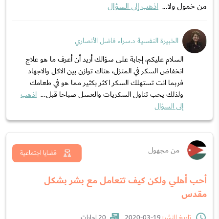
من خمول ولا...
اذهب إلى السؤال
الخبيرة النفسية د.سراء فاضل الأنصاري
السلام عليكم، إجابة على سؤالك أريد أن أعرف ما هو علاج
انخفاض السكر في المنزل، هناك توازن بين الاكل والاجهاد
فربما انت تستهلك السكر اكثر بكثير مما هو في طعامك
ولذلك يحب تناول السكريات والعسل صباحا قبل...
اذهب
إلى السؤال
من مجهول
قضايا اجتماعية
أحب أهلي ولكن كيف تتعامل مع بشر بشكل
مقدس
تاريخ النشر:
19-03-2020
20 إجابات