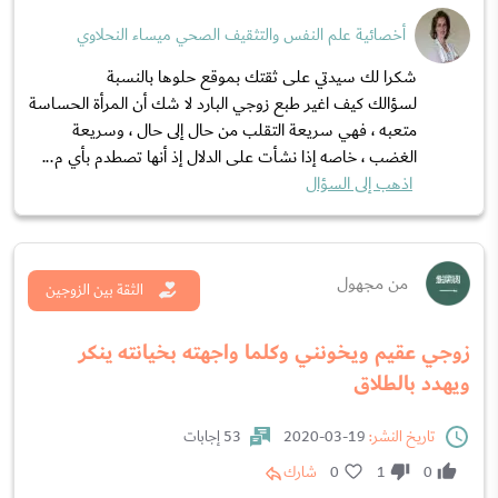
أخصائية علم النفس والتثقيف الصحي ميساء النحلاوي
شكرا لك سيدتي على ثقتك بموقع حلوها بالنسبة
لسؤالك كيف اغير طبع زوجي البارد لا شك أن المرأة الحساسة
متعبه ، فهي سريعة التقلب من حال إلى حال ، وسريعة
الغضب ، خاصه إذا نشأت على الدلال إذ أنها تصطدم بأي م...
اذهب إلى السؤال
من مجهول
الثقة بين الزوجين
زوجي عقيم ويخونني وكلما واجهته بخيانته ينكر
ويهدد بالطلاق
تاريخ النشر:
19-03-2020
53 إجابات
0
1
0
شارك