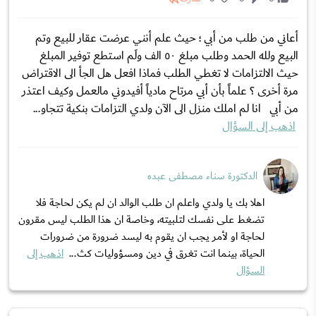
أعاني من طلب من أبي ؛ حيث علم أنني عرضت عقار للبيع وتم
البيع ولله الحمد وطلب مبلغ ٥٠ الف ولَم استطع توفير المبلغ
حيث الالتزامات لا تغطي الطلب فماذا افعل هل الجأ الى الاقتراض
مرة أخرى ؟ علماً بأن أبي مرتاح مادياً أفيدوني مالعمل وكيف اعتذر
من أبي انا لم املك منزل الى الآن ولدي التزامات بنكية تتجاو...
اذهب إلى السؤال
الدكتورة سناء مصطفى عبده
اهلا بك يا ولدي واعلم ان طلب الوالد ان لم يكن لحاجة فلا
تضغط على نفسك لتلبيته، وخاصة ان هذا الطلب ليس مقرون
لحاجة او لأمر يجب ان يقوم به ليسد ضرورة من ضرورات
الحياة، بينما انت تغرق في دين ومسؤوليات كث...
اذهب إلى
السؤال