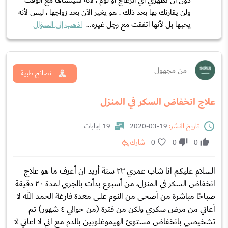
دون أن تظهري أي انزعاج أو لوم ، لأنه سينساها مع الوقت
ولن يقارنك بها بعد ذلك . هو يغير الآن بعد زواجها ، ليس لأنه
يحبها بل لأنها اتفقت مع رجل غيره...
اذهب إلى السؤال
من مجهول
نصائح طبية
علاج انخفاض السكر في المنزل
تاريخ النشر:
19-03-2020
19 إجابات
0
0
0
شارك
السلام عليكم انا شاب عمري ٢٣ سنة أريد ان أعرف ما هو علاج
انخفاض السكر في المنزل، من أسبوع بدأت بالجري لمدة ٣٠ دقيقة
صباحًا مباشرة من أصحى من النوم على معدة فارغة الحمد الله لا
أعاني من مرض سكري ولكن من فترة (من حوالي ٤ شهور) تم
تشخيصي بانخفاض مستوئ الهيموغلوبين بالدم مع اني لا اعاني لا