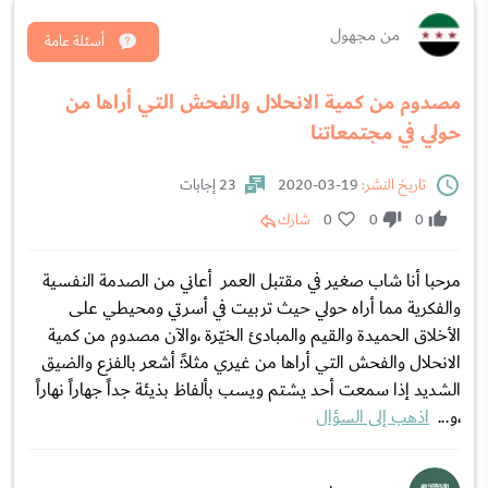
من مجهول
أسئلة عامة
مصدوم من كمية الانحلال والفحش التي أراها من
حولي في مجتمعاتنا
تاريخ النشر:
19-03-2020
23 إجابات
0
0
0
شارك
مرحبا أنا شاب صغير في مقتبل العمر أعاني من الصدمة النفسية
والفكرية مما أراه حولي حيث تربيت في أسرتي ومحيطي على
الأخلاق الحميدة والقيم والمبادئ الخيّرة ،والآن مصدوم من كمية
الانحلال والفحش التي أراها من غيري مثلاً؛ أشعر بالفزع والضيق
الشديد إذا سمعت أحد يشتم ويسب بألفاظ بذيئة جداً جهاراً نهاراً
،و...
اذهب إلى السؤال