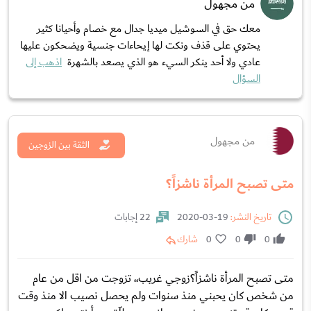
من مجهول
معك حق في السوشيل ميديا جدال مع خصام وأحيانا كثير
يحتوي على قذف ونكت لها إيحاءات جنسية ويضحكون عليها
عادي ولا أحد ينكر السيء هو الذي يصعد بالشهرة
اذهب إلى
السؤال
من مجهول
الثقة بين الزوجين
متى تصبح المرأة ناشزاً؟
تاريخ النشر:
19-03-2020
22 إجابات
0
0
0
شارك
متى تصبح المرأة ناشزاً؟زوجي غريب،، تزوجت من اقل من عام
من شخص كان يحبني منذ سنوات ولم يحصل نصيب الا منذ وقت