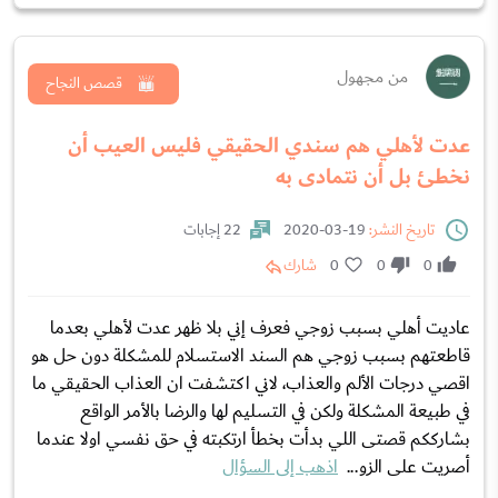
من مجهول
قصص النجاح
عدت لأهلي هم سندي الحقيقي فليس العيب أن
نخطئ بل أن نتمادى به
تاريخ النشر:
19-03-2020
22 إجابات
0
0
0
شارك
عاديت أهلي بسبب زوجي فعرف إني بلا ظهر عدت لأهلي بعدما
قاطعتهم بسبب زوجي هم السند الاستسلام للمشكلة دون حل هو
اقصي درجات الألم والعذاب، لاني اكتشفت ان العذاب الحقيقي ما
في طبيعة المشكلة ولكن في التسليم لها والرضا بالأمر الواقع
بشارككم قصتى اللي بدأت بخطأ ارتكبته في حق نفسي اولا عندما
أصريت على الزو...
اذهب إلى السؤال