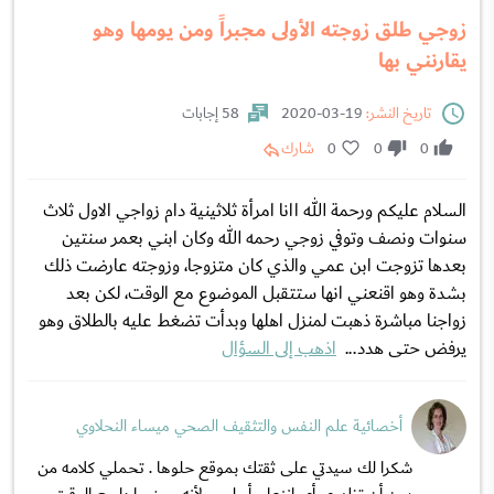
زوجي طلق زوجته الأولى مجبراً ومن يومها وهو
يقارنني بها
تاريخ النشر:
19-03-2020
58 إجابات
0
0
0
شارك
السلام عليكم ورحمة الله اانا امرأة ثلاثينية دام زواجي الاول ثلاث
سنوات ونصف وتوفي زوجي رحمه الله وكان ابني بعمر سنتين
بعدها تزوجت ابن عمي والذي كان متزوجا، وزوجته عارضت ذلك
بشدة وهو اقنعني انها ستتقبل الموضوع مع الوقت، لكن بعد
زواجنا مباشرة ذهبت لمنزل اهلها وبدأت تضغط عليه بالطلاق وهو
يرفض حتى هدد...
اذهب إلى السؤال
أخصائية علم النفس والتثقيف الصحي ميساء النحلاوي
شكرا لك سيدتي على ثقتك بموقع حلوها . تحملي كلامه من