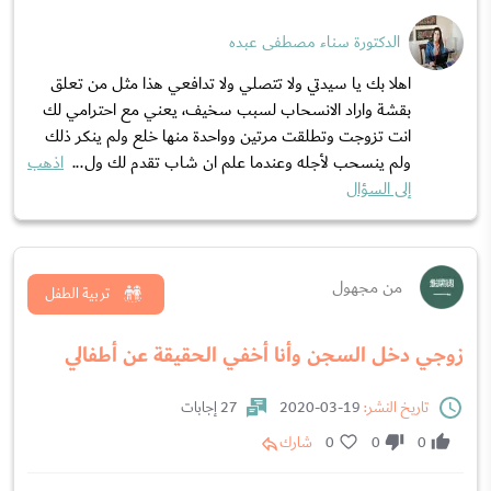
الدكتورة سناء مصطفى عبده
اهلا بك يا سيدتي ولا تتصلي ولا تدافعي هذا مثل من تعلق
بقشة واراد الانسحاب لسبب سخيف، يعني مع احترامي لك
انت تزوجت وتطلقت مرتين وواحدة منها خلع ولم ينكر ذلك
ولم ينسحب لأجله وعندما علم ان شاب تقدم لك ول...
اذهب
إلى السؤال
من مجهول
تربية الطفل
زوجي دخل السجن وأنا أخفي الحقيقة عن أطفالي
تاريخ النشر:
19-03-2020
27 إجابات
0
0
0
شارك