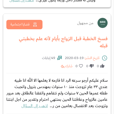
وليس له مصدر دخل وربما يكون غير ق...
اذهب إلى السؤال
من مجهول
قضايا اجتماعية
فسخ الخطبة قبل الزواج بأيام لأنه علم بخطبتي
قبله
تاريخ النشر:
19-03-2020
49 إجابات
0
0
0
شارك
سلام عليكم أرجو سرعه الرد انا فازمه لا يعلمها الا الله انا طبيه
عندي ٣٣ عام تزوجت منذ ١٠ سنوات بمهندس بترول وانجبت
طفله عمرها الحين ٧ سنوات ولم نتفاهم واتفقنا عالطلاق بعد مرور
عامين عالزواج وعلاقتنا الحين بمنتهي احترام وتقدير من اجل ابنتنا
وتزوجت بعد الانفصال بعامين من ر...
اذهب إلى السؤال