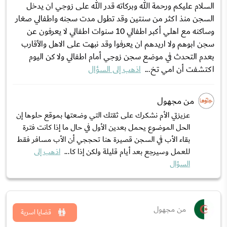
السلام عليكم ورحمة الله وبركاته قدر الله على زوجي ان يدخل
السجن منذ اكثر من سنتين وقد تطول مدت سجنه واطفالي صغار
وساكنه مع اهلي أكبر اطفالي 10 سنوات اطفالي لا يعرفون عن
سجن ابوهم ولا اريدهم ان يعرفوا وقد نبهت على الاهل والأقارب
بعدم التحدث في موضع سجن زوجي أمام اطفالي ولا كن اليوم
اكتشفت أن امي تخ...
اذهب إلى السؤال
من مجهول
عزيزتي الأم نشكرك على ثقتك التي وضعتها بموقع حلوها إن
الحل الموضوع يحمل بعدين الأول في حال ما إذا كانت فترة
بقاء الأب في السجن قصيرة هنا تحججي أن الأب مسافر فقط
للعمل وسيرجع بعد أيام قليلة ولكن إذا كا...
اذهب إلى
السؤال
من مجهول
قضايا اسرية