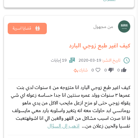
من مجهول
قضايا اسرية
كيف اغير طبع زوجي البارد
تاريخ النشر:
19-03-2020
19 إجابات
0
0
0
شارك
كيف اغير طبع زوجي البارد انا متزوجه من ٤ سنوات لدي بنت
عمرها ٣ سنوات وولد عمره سنتين انا جدا حساسه زعوله اي شي
يقوله زوجي حتى لو مزح ازعل مايحب الاكل من يدي ماهو
رومانسي ابد حاولت معه انه يتغير واسلوبه بارد معي مايسولف
فا انا صرت اسبب مشاكل من القهر والغبن الي انا اشوفهتعبت
نفسيا والحين زعلان من...
اذهب إلى السؤال