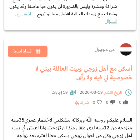
شراكة وعشرة وليس بالضرورة ان يكون حبا عاصفا وقد يكون
وضعك مع زوجتك الحالية افضل مما لو تزوج...
اذهب إلى
السؤال
من مجهول
قضايا اسرية
أسكن مع أهل زوجي وبيت العائلة بيتي لا
خصوصية لي فيه ولا رأي
تاريخ النشر:
19-03-2020
19 إجابات
0
0
0
شارك
السلام عليكم ورحمه الله وبركاته مشكلتي لاختصار عمري35سنه
متزوجه من 12سنه لدي طفل منذ ان تزوجت وانا اعيش في بيت
اهل زوجي وكل من اخوان زوجي يسكن معنا لفتره بعد زواجه