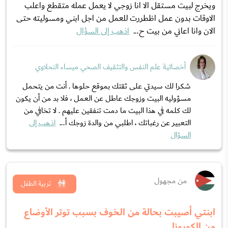
ويخرج لبيت مستقل الا انا زوجي لا يعمل عمله متقطع واعلب
الاوقات بدون عمل اظطررت للعمل من اجل ابني ومسوليته حتى
الان وانا اعاني من بيت ح...
اذهب إلى السؤال
أخصائية علم النفس والتثقيف الصحي ميساء النحلاوي
شكرا لك سيدتي على ثقتك بموقع حلوها . أنت من يتحمل
مسؤوليه البيت وزوجك عاطل عن العمل ، فلا بد من أن يكون
لك كلمه في هذا البيت ما دمت تنفقين عليهم . لا تخافي من
التعبير عن رغباتك ، اطلبي من والدة زوجك أ...
اذهب إلى
السؤال
من مجهول
تربية الطفل
ابنتي أصيبت بحالة من الخوف بسبب توتر الأوضاع
من الكورونا