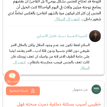
الزوجة قد تحتاج للجنس بشكل يومي!! بل اتفاجئ ان بعضهم
يجامع زوجته مرتين وثلاث في اليوم الواحد!!!! كنت اتخيل أن
الجنس إن كثر كثر فيكون مرة بالشهر، اتفاجئ بالعكس تماماً، لدي
شعور داخل...
اذهب إلى السؤال
الخبيرة النفسية د.سراء فاضل الأنصاري
السلام لعفة تكون عند عدم وجود الحلال ولكن بالحلال الامر
طبيعي دون افلام جنسية ودون قلة ادب... الامر يعتمد ايضا
على حاجة الطرف الاخر لانه من واجبك ان تعف زوجتك فان
كانت تعف بالجنس فيجب ممارسته بانتظام...
اذهب إلى
السؤال
من مجهول
قضايا اجتماعية
خطيبي أصيب بسكتة دماغية دمرت صحته فهل