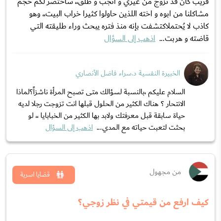
قريب كان قد تزوج من غيري و انجب و طلّق،، سأختصر لكم حجم
مشاكلنا من ابوه و اخته اللذين حاولوا كثيرا خراب البيت،، وهو
كاذب لا يُحتملاكتشفت بإنه منذ فتره يبحث وراء طليقته التي
قاضته و هربت...
اذهب إلى السؤال
الخبيرة النفسية د.سراء فاضل الأنصاري
السلام عليكم ،بالنسبة لسؤالك متى تصبح المرأة ناشزاً؟لماذا
الانتحار ؟ هناك الكثير من الحلول قبلها انت تزوجت رجلا لديه
حياة سابقة قبل معرفتك ولابد بها الكثير من الخبابايا ،، لو
بحثت لتعبت حياته مع المدي...
اذهب إلى السؤال
من مجهول
قضايا اسرية
كيف ارفع من قيمتي في نظر زوجي؟