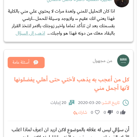
اذا كان التحليل للمني ولعدة مرات لا يحتوي علي مني بالكلية
فهذا يعني انك عقيم ،،، ولايوجد وسيلة للحمل...ارضي
بقسمتك بعد ان تتأكد تماما واخبر زوجتك بالامر لتتخذ القرار
بالبقاد معك من دونه فهذا هو واجبك...
اذهب إلى السؤال
من مجهول
أسئلة عامة
كل من أعجب به يذهب لأختي حتى أهلي يفضلونها
لأنها أجمل مني
تاريخ النشر:
20-03-2020
20 إجابات
0
0
0
شارك
أن سؤالي ليس له علاقه بالموضوع لاكن اريد ان اعرف لماذا اغلب