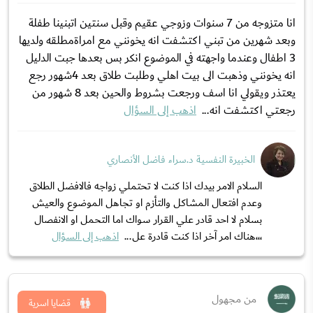
انا متزوجه من 7 سنوات وزوجي عقيم وقبل سنتين اتبنينا طفلة
وبعد شهرين من تبني اكتشفت انه يخونني مع امراةمطلقه ولديها
3 اطفال وعندما واجهته في الموضوع انكر بس بعدها جبت الدليل
انه يخونني وذهبت الى بيت اهلي وطلبت طلاق بعد 4شهور رجع
يعتذر ويقولي انا اسف ورجعت بشروط والحين بعد 8 شهور من
رجعتي اكتشفت انه...
اذهب إلى السؤال
الخبيرة النفسية د.سراء فاضل الأنصاري
السلام الامر بيدك اذا كنت لا تحتملي زواجه فالافضل الطلاق
وعدم افتعال المشاكل والتأزم او تجاهل الموضوع والعيش
بسلام لا احد قادر علي القرار سواك اما التحمل او الانفصال
،،،هناك امر آخر اذا كنت قادرة عل...
اذهب إلى السؤال
من مجهول
قضايا اسرية