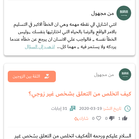
من مجهول
انتي اشارتي الي نقطه مهمه وهي ان الخطأ الاكبر في التسليم
بالامر الواقع والرضا بالحياه التي اختارتيها بنفسك ,,وليس
الخطأ نفسه ,, فالواجب علي الانسان ان يرجع عن خطأه عندما
يردكه ولا يستمر فيه ,, مهما كل...
اذهب إلى السؤال
من مجهول
الثقة بين الزوجين
كيف اتخلص من التعلق بشخص غير زوجي؟
تاريخ النشر:
19-03-2020
31 إجابات
1
0
0
شارك
السلام عليكم ورحمه الله،كيف اتخلص من التعلق بشخص غير