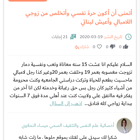
أتمنى أن أكون حرة نفسي وأتخلص من زوجي
اللامبالي وأعيش لبناتي
تاريخ النشر:
19-03-2020
21 إجابات
0
0
0
شارك
السلام عليكم انا عشت 15 سنه معاناة وتعب ونفسية دمار
تزوجت مغصوبه بعمر 19 وخلفت بعمر 20وغير كذا رجل لامبالي
ماحسيت بطعم للحياة وتركت دراستي الجامعيه وكنت محرومة
من أشياء كثير كان رجل بس حق رغباتة وخدمته لكن انا آخر من
يفكر فيه ماانفق علي ولابيت كنت عند أهلي مدة فوق 7 السنوات
ببداية زواجي كله فنادق...
اذهب إلى السؤال
أخصائية علم النفس والتثقيف الصحي ميساء النحلاوي
شكرا لك سيدتي على ثقتك بموقع حلوها . ما زلت شابه