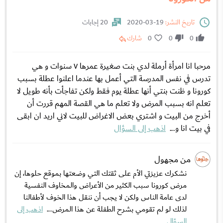
تاريخ النشر:
19-03-2020
20 إجابات
0
0
0
شارك
مرحبا انا امرأة أرملة لدي بنت صغيرة عمرها ٧ سنوات و هي
تدرس في نفس المدرسة التي أعمل بها عندما اعلنوا عطلة بسبب
كورونا و ظنت بنتي أنها عطلة يوم فقط ولكن تفاجأت بأنه طويل لا
تعلم انه بسبب المرض ولا تعلم ما هي القصة المهم قررت أن
أخرج من البيت و اشتري بعض الاغراض للبيت لاني اريد ان ابقى
في بيت انا و...
اذهب إلى السؤال
من مجهول
نشكرك عزيزتي الأم على ثقتك التي وضعتها بموقع حلوها، إن
مرض كورونا سبب الكثير من الأعراض والمخاوف النفسية
لدى عامة الناس ولكن لا يجب أن ننقل هذا الخوف لأطفالنا
لذلك لو لم تقومي بشرح الطفلة عن هذا المرض...
اذهب إلى
السؤال