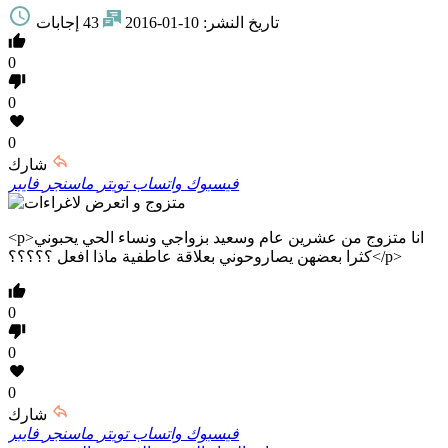
تاريخ النشر:
10-01-2016
43 إجابات
0
0
0
شارك
فيسبوك
واتساب
تويتر
ماسنجر
فايبر
<p>انا متزوج من عشرين عام وسعيد بزواجي ونساء الحي يحبوني
كثرا بعضهن يصاروحوني بعلاقة عاطفية ماذا افعل ؟؟؟؟؟</p>
0
0
0
شارك
فيسبوك
واتساب
تويتر
ماسنجر
فايبر