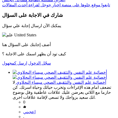
تابعوا
موقع حلوها
على منصة
اخبار جوجل
لقراءة أحدث المقالات
شارك في الاجابة على السؤال
يمكنك الآن ارسال إجابة علي سؤال
أضف إجابتك على السؤال هنا
كيف تود أن يظهر اسمك على الاجابة ؟
سجّل الدخول
ارسل كمجهول
أخصائية علم النفس والتثقيف الصحي ميساء النحلاوي
لا
تضعف امام هذه الإغراءات وتخرب حياتك وحياة اسرتك. كن
حازما مع اللاتي يعرضن عليك علاقات عاطفية وقل بوضوح
انك سعيد بزواجك ولا تسعى لإقامة علاقات اخرى.
0
اعجبني
.