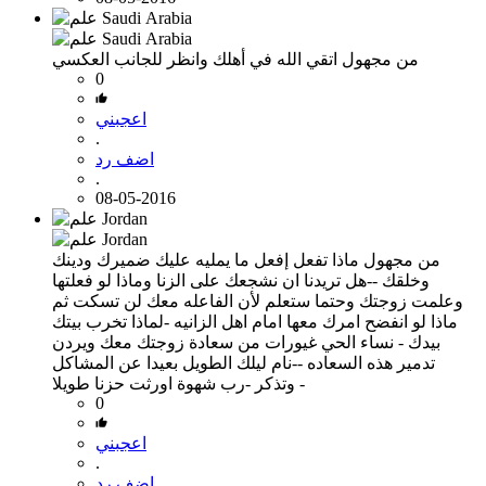
من مجهول
اتقي الله في أهلك وانظر للجانب العكسي
0
اعجبني
.
اضف رد
.
08-05-2016
من مجهول
ماذا تفعل إفعل ما يمليه عليك ضميرك ودينك
وخلقك --هل تريدنا ان نشجعك على الزنا وماذا لو فعلتها
وعلمت زوجتك وحتما ستعلم لأن الفاعله معك لن تسكت ثم
ماذا لو انفضح امرك معها امام اهل الزانيه -لماذا تخرب بيتك
بيدك - نساء الحي غيورات من سعادة زوجتك معك ويردن
تدمير هذه السعاده --نام ليلك الطويل بعيدا عن المشاكل
وتذكر -رب شهوة اورثت حزنا طويلا -
0
اعجبني
.
اضف رد