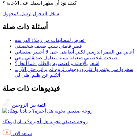
كيف تود أن يظهر اسمك على الاجابة ؟
سجّل الدخول
ارسل كمجهول
أسئلة ذات صلة
اتعرض لمضايقات من زملاء الدراسه
قصر قامتي سبب ضعف شخصيتي
أعاني من التنمر الدرسي لكني أتغاضى حتى لا أخسر صديقاتي
أصبحت شخصيتي ضعيفة بسبب تعامل صديقاتي معي
اشعر بالإهانة والعنصرية والظلم، فما الحل؟
سخروا مني وتنمروا علي وزوجوني لزوج لم يراني حتى الآن...
أتكلم عن ظلم أهلي لي
فيديوهات ذات صلة
الثقة بين الزوجين
زوجة صديقي تخونه هل أخبره؟ د.ناديا بوهنّاد
شاهد الان