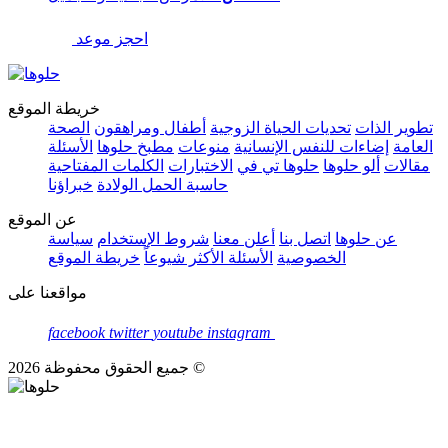
احجز موعد
خريطة الموقع
تطوير الذات
تحديات الحياة الزوجية
أطفال ومراهقون
الصحة
العامة
إضاءات للنفس الإنسانية
منوعات
مطبخ حلوها
الأسئلة
مقالات
ألو حلوها
حلوها تي في
الاختبارات
الكلمات المفتاحية
حاسبة الحمل الولادة
خبراؤنا
عن الموقع
عن حلوها
اتصل بنا
أعلن معنا
شروط الإستخدام
سياسة
الخصوصية
الأسئلة الأكثر شيوعاً
خريطة الموقع
مواقعنا على
facebook
twitter
youtube
instagram
جميع الحقوق محفوظة 2026 ©