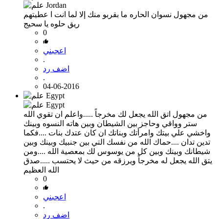
من مجهول
نسوان الحاره ما بقربو منك إلا لما انت ا عطيتهم
ريق حلوه يا سحيج
0
اعجبني
.
اضف رد
.
04-06-2016
من مجهول
اتق الله يجعل لك مخرجاً .....واعلم ان تقوي الله
ستر وواقي وحاجز بين الشيطان وبين هاته النسوه وبينك
واخشي علي بيتك وامرأتك وبناتك ان كان عتدك بنات ....فكما
تدين تدان ....حماك الله من نفسك التي بين جنبيك وبينك وبين
شيطانك وبينك وبين كل من يوسوس لك بمعصية الله ....ومن
يتق الله يجعل له مخرجاً ويرزقه من حيث لا يحتسب .....صدق
الله العظيم
0
اعجبني
.
اضف رد