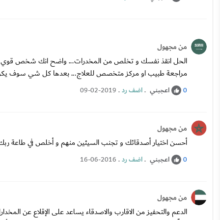
من مجهول
الحل انقذ نفسك و تخلص من المخدرات... واضح انك شخص قوي تملك 
مراجعة طبيب او مركز متخصص للعلاج... بعدها كل شي سوف يكو
اعجبني
.
اضف رد
.
09-02-2019
0
من مجهول
أحسن اختيار أصدقائك و تجنب السيئين منهم و أخلص في طاعة ربك.وا
اعجبني
.
اضف رد
.
16-06-2016
0
من مجهول
الدعم والتحفيز من الاقارب والاصدقاء يساعد على الإقلاع عن المخ