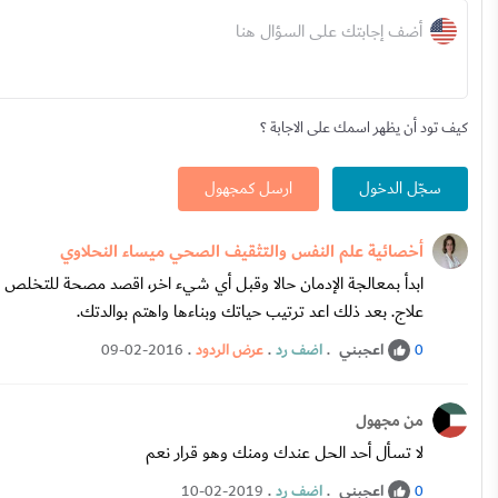
أضف إجابتك على السؤال هنا
كيف تود أن يظهر اسمك على الاجابة ؟
سجّل الدخول
ارسل كمجهول
أخصائية علم النفس والتثقيف الصحي ميساء النحلاوي
ابدأ بمعالجة الإدمان حالا وقبل أي شيء اخر، اقصد مصحة للتخلص 
علاج. بعد ذلك اعد ترتيب حياتك وبناءها واهتم بوالدتك.
اعجبني
.
اضف رد
.
عرض الردود
.
09-02-2016
0
من مجهول
لا تسأل أحد الحل عندك ومنك وهو قرار نعم
اعجبني
.
اضف رد
.
10-02-2019
0