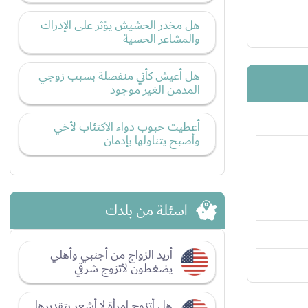
هل مخدر الحشيش يؤثر على الإدراك
والمشاعر الحسية
هل أعيش كأني منفصلة بسبب زوجي
المدمن الغير موجود
أعطيت حبوب دواء الاكتئاب لأخي
وأصبح يتناولها بإدمان
اسئلة من بلدك
أريد الزواج من أجنبي وأهلي
يضغطون لأتزوج شرقي
هل أتزوج امرأة لا أشعر بتقديرها