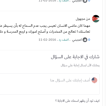
اعجبني
.
اضف رد
.
11-02-2016
0
من مجهول
مهما كان ماضي الانسان تعيس يجب عدم السماح له بأن يسيطر على
تعاستك ! تعالج من المخدرات و أصلح امورك و ارجع المدرسة و خل
اعجبني
.
اضف رد
.
11-02-2016
0
شارك في الاجابة على السؤال
يمكنك الآن ارسال إجابة علي سؤال
أضف إجابتك على السؤال هنا
كيف تود أن يظهر اسمك على الاجابة ؟