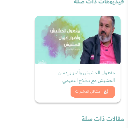
فيديوهات ذات صلة
مفعول الحشيش وأضرار إدمان
الحشيش مع د.فلاح التميمي
شاهد الان
مشاكل المخدرات
مقالات ذات صلة