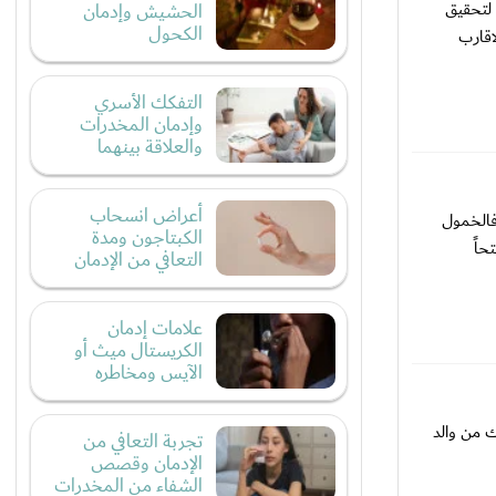
 لتحقيق
الحشيش وإدمان
الكحول
اقارب
التفكك الأسري
وإدمان المخدرات
والعلاقة بينهما
أعراض انسحاب
فالخمول
الكبتاجون ومدة
حاً
التعافي من الإدمان
علامات إدمان
الكريستال ميث أو
الآيس ومخاطره
ك من والد
تجربة التعافي من
الإدمان وقصص
الشفاء من المخدرات