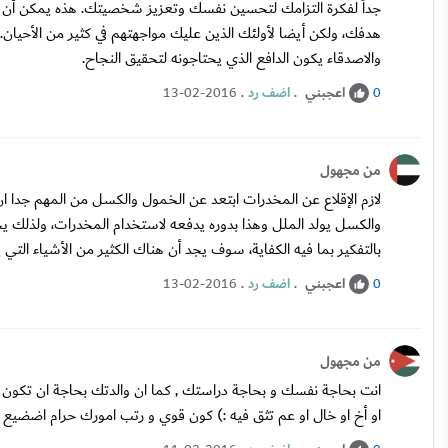
جداً لفكرة التزامك لتحسين نفسك وتعزيز شخصيتك. هذه يمكن أن تكو
هدفك، ولكن أيضا لأولئك الذين عليك مواجهتهم في كثير من الأحيان. 
والاصدقاء يكون الدافع الذي يحتاجونه لتحقيق النجاح.
اعجبني
.
اضف رد
.
13-02-2016
0
من مجهول
لازم الإقلاع عن المخدرات ابتعد عن الخمول والكسل من المهم جدا
والكسل يولد الملل وهذا بدوره يدفعه لاستخدام المخدرات، ولذلك ي
بالتفكير بما فيه الكفاية، سوف يجد أن هناك الكثير من الأشياء التي
اعجبني
.
اضف رد
.
13-02-2016
0
من مجهول
انت بحاجة نفسك و بحاجة دراستك , كما ان والدتك بحاجة ان تكون بج
او أخ او خال او عم تثق فيه :) كون قوي و رتب امورك حرام اضضيع 