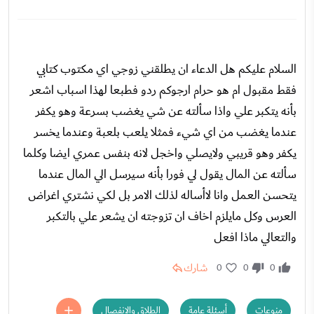
السلام عليكم هل الدعاء ان يطلقني زوجي اي مكتوب كتابي
فقط مقبول ام هو حرام ارجوكم ردو فطبعا لهذا اسباب اشعر
بأنه يتكبر علي واذا سألته عن شي يغضب بسرعة وهو يكفر
عندما يغضب من اي شيء فمثلا يلعب بلعبة وعندما يخسر
يكفر وهو قريبي ولايصلي واخجل لانه بنفس عمري ايضا وكلما
سألته عن المال يقول لي فورا بأنه سيرسل الي المال عندما
يتحسن العمل وانا لاأساله لذلك الامر بل لكي نشتري اغراض
العرس وكل مايلزم اخاف ان تزوجته ان يشعر علي بالتكبر
والتعالي ماذا افعل
شارك
0
0
0
منوعات
أسئلة عامة
الطلاق والانفصال