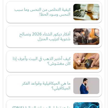
كيفية التخلص من النحس وما سبب
النحس وسوء الحظ!
أفكار ديكور الشتاء 2026 ونصائح
شتوية لترتيب المنزل
كيف أختبر الذهب في البيت وأعرف إذا
كان مغشوش؟
ما هي الميكافيلية وقواعد الفكر
الميكافيلي؟
ما هو تحليل الجينيات الوراثية (DNA)