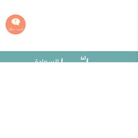
خريطة الموقع
تطوير الذات
مقالات
تحديات الحياة الزوجية
ألو حلوها
أطفال ومراهقون
حلوها تي في
الصحة العامة
الاختبارات