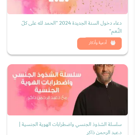
دعاء دخول السنة الجديدة 2024 "الحمد لله على كلّ
النِّعم"
شاهد الان
أدعية وأذكار
سلسلة الشذوذ الجنسي واضطرابات الهوية الجنسية |
د.عبد الرحمن ذاكر