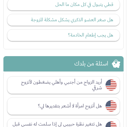
قطي يتبول في كل مكان ما الحل
هل صغر العضو الذكري يشكل مشكلة للزوجة
هل يجب إطعام الخادمة؟
اسئلة من بلدك
أريد الزواج من أجنبي وأهلي يضغطون لأتزوج
شرقي
هل أتزوج امرأة لا أشعر بتقديرها لي؟
هل تتغير نظرة حبيبي لي إذا سلمت له نفسي قبل