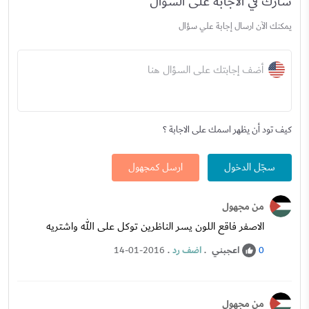
شارك في الاجابة على السؤال
يمكنك الآن ارسال إجابة علي سؤال
أضف إجابتك على السؤال هنا
كيف تود أن يظهر اسمك على الاجابة ؟
سجّل الدخول
ارسل كمجهول
من مجهول
الاصفر فاقع اللون يسر الناظرين توكل على الله واشتريه
اعجبني
.
اضف رد
.
14-01-2016
0
من مجهول