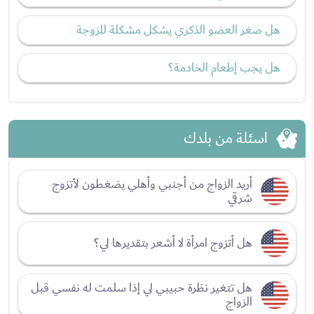
هل صغر العضو الذكري يشكل مشكلة للزوجة
هل يجب إطعام الخادمة؟
اسئلة من بلدك
أريد الزواج من أجنبي وأهلي يضغطون لأتزوج
شرقي
هل أتزوج امرأة لا أشعر بتقديرها لي؟
هل تتغير نظرة حبيبي لي إذا سلمت له نفسي قبل
الزواج