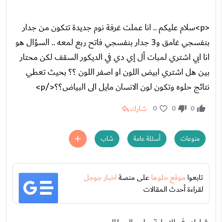
<p>سلام عليكم .. انا عملت غرفة نوم جديدة تتكون من جدار
بنفسجي غامق و3 جدار بنفسجي فاتح ربع لمعه .. السؤال هو
انا ابي اشتري لمبات أل إي دي في الديكور السقف لكن محتار
بين هل اشتري ابيض اللون او اصفر اللون ؟؟ بحيث تعطي
نتائج حلوه وتكون لون الانسان مايل الى البياض؟؟</p>
شارك
0
0
0
منوعات
أسئلة عامة
شاب
تابعوا
موقع حلوها
على منصة
اخبار جوجل
لقراءة أحدث المقالات