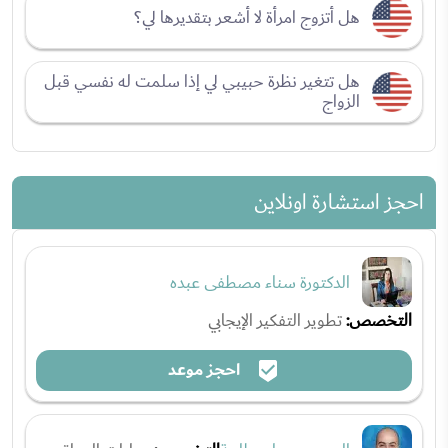
هل أتزوج امرأة لا أشعر بتقديرها لي؟
هل تتغير نظرة حبيبي لي إذا سلمت له نفسي قبل
الزواج
احجز استشارة اونلاين
الدكتورة سناء مصطفى عبده
التخصص:
تطوير التفكير الإيجابي
احجز موعد