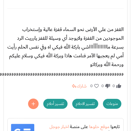
القفز من علي الأرض نحو السماء قفزة عالية وإستخراب
الموجودين من القفزة ولايوجد أي وسيلة للقفز يارريت الرد
بسرعة ماااااااأأأاااشي باركة الله فيكي اه وفي نفس الحلم رأيت
أمي لم يعجبها الأمر فنامت هاذا وبركة الله فيكي وسلام عليكم
ورحمة الله وبركاتو
ووووووووووووووووووووووووووووووووووووووووووووووووووووو
شارك
0
0
0
منوعات
تفسير الاحلام
تفسير أحلام
تابعوا
موقع حلوها
على منصة
اخبار جوجل