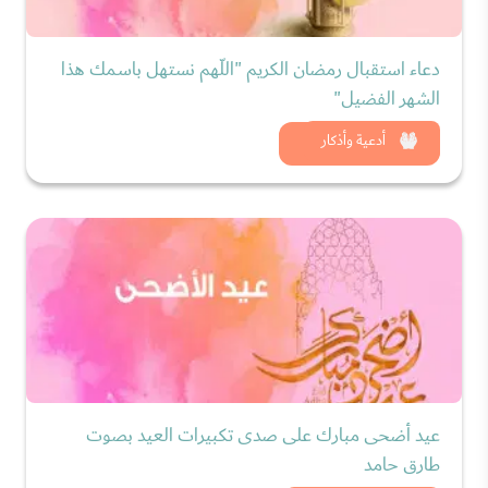
دعاء استقبال رمضان الكريم "اللّهم نستهل باسمك هذا
الشهر الفضيل"
شاهد الان
أدعية وأذكار
عيد أضحى مبارك على صدى تكبيرات العيد بصوت
طارق حامد