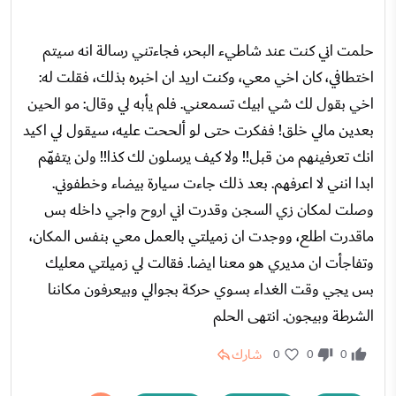
حلمت اني كنت عند شاطيء البحر، فجاءتني رسالة انه سيتم
اختطافي، كان اخي معي، وكنت اريد ان اخبره بذلك، فقلت له:
اخي بقول لك شي ابيك تسمعني. فلم يأبه لي وقال: مو الحين
بعدين مالي خلق! ففكرت حتى لو ألححت عليه، سيقول لي اكيد
انك تعرفينهم من قبل!! ولا كيف يرسلون لك كذا!! ولن يتفهّم
ابدا انني لا اعرفهم. بعد ذلك جاءت سيارة بيضاء وخطفوني.
وصلت لمكان زي السجن وقدرت اني اروح واجي داخله بس
ماقدرت اطلع، ووجدت ان زميلتي بالعمل معي بنفس المكان،
وتفاجأت ان مديري هو معنا ايضا. فقالت لي زميلتي معليك
بس يجي وقت الغداء بسوي حركة بجوالي وبيعرفون مكاننا
الشرطة وبيجون. انتهى الحلم
شارك
0
0
0