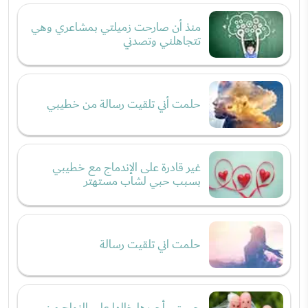
منذ أن صارحت زميلتي بمشاعري وهي
تتجاهلني وتصدني
حلمت أني تلقيت رسالة من خطيبي
غير قادرة على الإندماج مع خطيبي
بسبب حبي لشاب مستهتر
حلمت اني تلقيت رسالة
حبيبتي أجبرها خالها على الزواج من