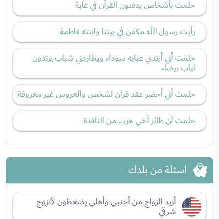
حلمت بأشخاص يدفنون القرآن في غابة
رأيت رسول الله مكفن في بيتنا وابنته فاطمة
حلمت أني أرتدي عبايه سوداء ويطاردني شباب يرتدون
ثياب بيضاء
حلمت أني أحضر عقد قران لشخص والعروس غير معروفة
حلمت أن طائر أخي هرب من النافذة
اسئلة من بلدك
أريد الزواج من أجنبي وأهلي يضغطون لأتزوج
شرقي