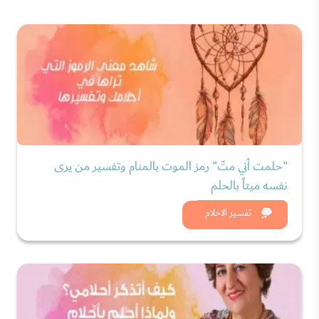
"حلمت أني متّ" رمز الموت بالمنام وتفسير من يرى
نفسه ميتاً بالحلم
شاهد الان
تفسير الاحلام