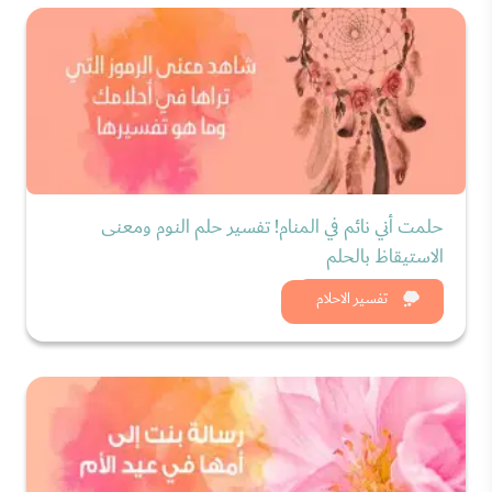
حلمت أني نائم في المنام! تفسير حلم النوم ومعنى
الاستيقاظ بالحلم
شاهد الان
تفسير الاحلام