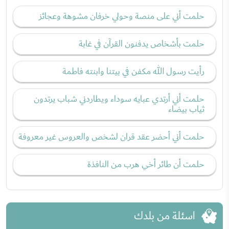
حلمت أني على منصة وحولي خرفان مشوهة وعجائز
حلمت بأشخاص يدفنون القرآن في غابة
رأيت رسول الله مكفن في بيتنا وابنته فاطمة
حلمت أني أرتدي عبايه سوداء ويطاردني شباب يرتدون
ثياب بيضاء
حلمت أني أحضر عقد قران لشخص والعروس غير معروفة
حلمت أن طائر أخي هرب من النافذة
اسئلة من بلدك