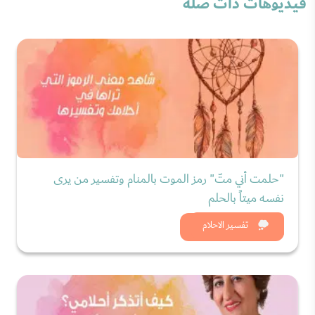
فيديوهات ذات صلة
"حلمت أني متّ" رمز الموت بالمنام وتفسير من يرى
نفسه ميتاً بالحلم
شاهد الان
تفسير الاحلام