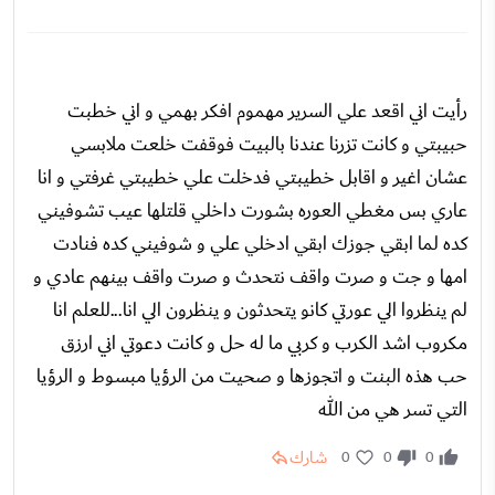
رأيت اني اقعد علي السرير مهموم افكر بهمي و اني خطبت
حبيبتي و كانت تزرنا عندنا بالبيت فوقفت خلعت ملابسي
عشان اغير و اقابل خطيبتي فدخلت علي خطيبتي غرفتي و انا
عاري بس مغطي العوره بشورت داخلي قلتلها عيب تشوفيني
كده لما ابقي جوزك ابقي ادخلي علي و شوفيني كده فنادت
امها و جت و صرت واقف نتحدث و صرت واقف بينهم عادي و
لم ينظروا الي عورتي كانو يتحدثون و ينظرون الي انا...للعلم انا
مكروب اشد الكرب و كربي ما له حل و كانت دعوتي اني ارزق
حب هذه البنت و اتجوزها و صحيت من الرؤيا مبسوط و الرؤيا
التي تسر هي من الله
شارك
0
0
0