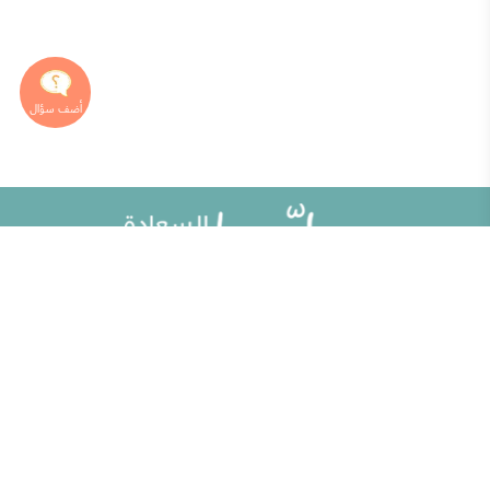
خريطة الموقع
تطوير الذات
مقالات
تحديات الحياة الزوجية
ألو حلوها
أطفال ومراهقون
حلوها تي في
الصحة العامة
الاختبارات