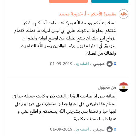
مفسرة الأحلام - أ. خديجة محمد
السلام عليكم ورحمة الله وبركاته ، طابت أيامكم وشكرا
لثقتكم بحلوها ... كونك عاري اي ليس لديك ما تملك لاتمام
الزواج ادع ربك ان يفتح عليك من اوسع ابوابه واعلم ان
التوفيق في الدنيا مقرون برضا الوالدين يسر الله لك امرك
واغناك من فضله
اعجبني
.
اضف رد
.
01-09-2019
0
من مجهول
اضافه بس انا صاحب الرؤيا ...البنت بكر و كانت جميله جدا في
المنام هذا طبيعي لاني احبها جدا و استخرت ربي فيها و زادني
فيها حبا و تعلقا بس بشريني الله يسعدكم و اطلع عني و
عنها دايما صدقات كثيرة
اعجبني
.
اضف رد
.
01-09-2019
0