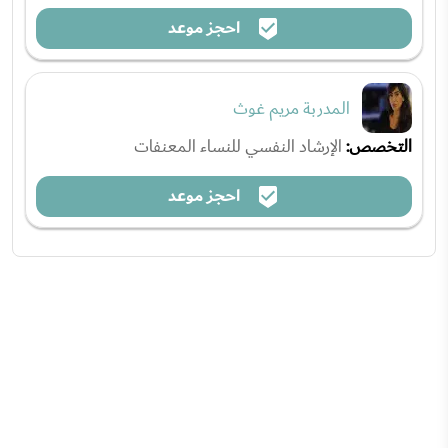
احجز موعد
المدربة مريم غوث
التخصص:
الإرشاد النفسي للنساء المعنفات
احجز موعد