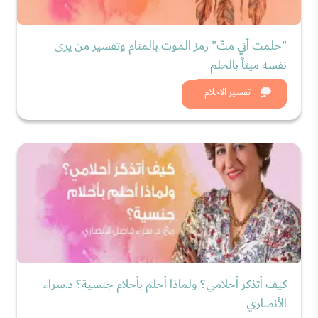
"حلمت أني متّ" رمز الموت بالمنام وتفسير من يرى
نفسه ميتاً بالحلم
شاهد الان
تفسير الاحلام
كيف أتذكر أحلامي؟ ولماذا أحلم بأحلام جنسية؟ د.سراء
الأنصاري