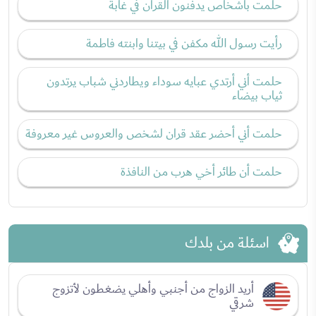
حلمت بأشخاص يدفنون القرآن في غابة
رأيت رسول الله مكفن في بيتنا وابنته فاطمة
حلمت أني أرتدي عبايه سوداء ويطاردني شباب يرتدون
ثياب بيضاء
حلمت أني أحضر عقد قران لشخص والعروس غير معروفة
حلمت أن طائر أخي هرب من النافذة
اسئلة من بلدك
أريد الزواج من أجنبي وأهلي يضغطون لأتزوج
شرقي