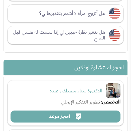
هل أتزوج امرأة لا أشعر بتقديرها لي؟
هل تتغير نظرة حبيبي لي إذا سلمت له نفسي قبل
الزواج
احجز استشارة اونلاين
الدكتورة سناء مصطفى عبده
التخصص:
تطوير التفكير الإيجابي
احجز موعد