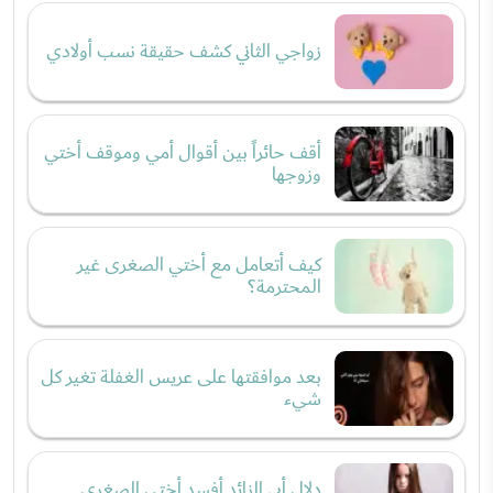
زواجي الثاني كشف حقيقة نسب أولادي
أقف حائراً بين أقوال أمي وموقف أختي
وزوجها
كيف أتعامل مع أختي الصغرى غير
المحترمة؟
بعد موافقتها على عريس الغفلة تغير كل
شيء
دلال أبي الزائد أفسد أختي الصغرى