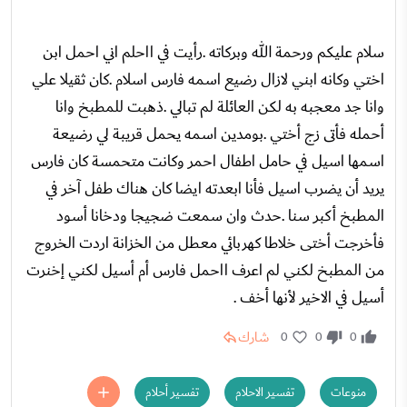
سلام عليكم ورحمة الله وبركاته .رأيت في ااحلم اني احمل ابن
اختي وكانه ابني لازال رضيع اسمه فارس اسلام .كان ثقيلا علي
وانا جد معجبه به لكن العائلة لم تبالي .ذهبت للمطبخ وانا
أحمله فأتى زج أختي .بومدين اسمه يحمل قريبة لي رضيعة
اسمها اسيل في حامل اطفال احمر وكانت متحمسة كان فارس
يريد أن يضرب اسيل فأنا ابعدته ايضا كان هناك طفل آخر في
المطبخ أكبر سنا .حدث وان سمعت ضجيجا ودخانا أسود
فأخرجت أختى خلاطا كهربائي معطل من الخزانة اردت الخروج
من المطبخ لكني لم اعرف ااحمل فارس أم أسيل لكني إخنرت
أسيل في الاخير لأنها أخف .
شارك
0
0
0
منوعات
تفسير الاحلام
تفسير أحلام