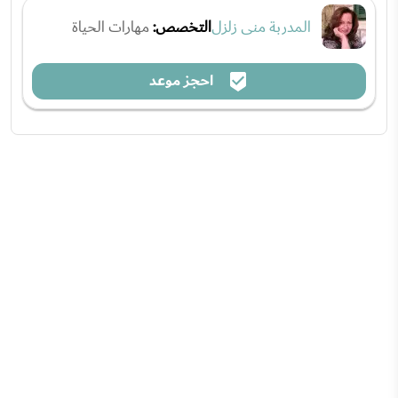
المدربة منى زلزل
التخصص:
مهارات الحياة
احجز موعد