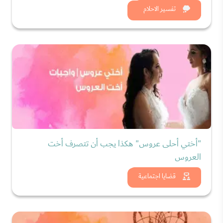
شاهد الان
تفسير الاحلام
"أختي أحلى عروس" هكذا يجب أن تتصرف أخت
العروس
شاهد الان
قضايا اجتماعية