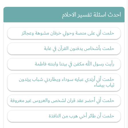
احدث اسئلة تفسير الاحلام
حلمت أني على منصة وحولي خرفان مشوهة وعجائز
حلمت بأشخاص يدفنون القرآن في غابة
رأيت رسول الله مكفن في بيتنا وابنته فاطمة
حلمت أني أرتدي عبايه سوداء ويطاردني شباب يرتدون
ثياب بيضاء
حلمت أني أحضر عقد قران لشخص والعروس غير معروفة
حلمت أن طائر أخي هرب من النافذة