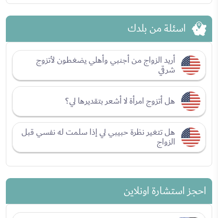
اسئلة من بلدك
أريد الزواج من أجنبي وأهلي يضغطون لأتزوج
شرقي
هل أتزوج امرأة لا أشعر بتقديرها لي؟
هل تتغير نظرة حبيبي لي إذا سلمت له نفسي قبل
الزواج
احجز استشارة اونلاين