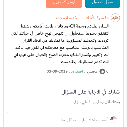
سجّل الدخول
ارسل كمجهول
مفسرة الأحلام - أ. خديجة محمد
السلام عليكم ورحمة الله وبركاته ، طابت أيامكم وشكرا
لثقتكم بحلوها ....تحاولي ان تنهجي نهج خاص في حياتك لكن
ترددك وتحملك لمسؤوليه ما تمنعك من اتخاذ القرار
المناسب بالوقت المناسب مع معرفتك ان القرار قيه فائده
لك وتغيير وكسر النظاره معرفة الصح والاقبال على غيره اي
انك تدمر مستقبلك بتقاعسك
اعجبني
.
اضف رد
.
03-09-2019
0
شارك في الاجابة على السؤال
يمكنك الآن ارسال إجابة علي سؤال
أضف إجابتك على السؤال هنا