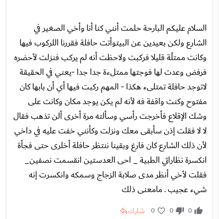
السلام عليكم البارحة حلمت أنني كنا أنا وأخي الصغير في
الشارع ولكن بعيدين عن البيتوأتت حافلة فقررنا اللركوب فيها
وكانت ممتلْة قليلا فركبت ولاحظت أنه لم يركب فنزلت لأحضره
فرفض وعدت لها فوجتها ممتلءة جدا جدا -يعني في الحقيقة
لاتوجد حافلة تمتلىء هكذا - المهم ركبت فيها أي أن بابها كان
مفتوح وكنت واقفة فه لأنه لم يكن يوجد مكان وكانت على
وشك الإقلاع فأخرجت رأسي وسألته مرة أخرى ألن تذهب فقال
لا لا فقلت إذن سأبقى معك ونزلت وكأنني خفت عليه في داخي
لأن ذلك الشارع كان فارغ وبقينا ننتظر حافلة أخلرى حتى فجأة
انكسرة نظاراتي الطبية _ احى العدستين انقسمت نصفين_
فقلت لأخي أنظر مدى صلابة الزجاج وسمكه وانكسرت إنه
شيء عجيب . مامعنى ذلك
شارك
0
0
0