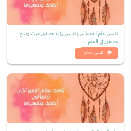
تفسير حلم العصافير وتفسير رؤية عصفور ميت وذبح
عصفور في الحلم
شاهد الان
تفسير الاحلام