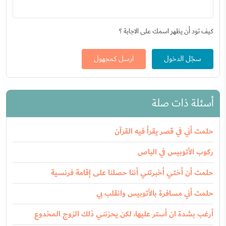
كيف تود أن يظهر اسمك على الاجابة ؟
سجّل الدخول
ارسل كمجهول
أسئلة ذات صلة
حلمت أني في قصر يقرأ فيه القرآن
ركوب الأتوبيس في الباص
حلمت أن أختي أخبرتني أننا حصلنا على إقامة فرنسية
حلمت أني مسافرة بالأتوبيس وانقلب بي
أرغب بشدة ان أستر عليها، لكن يحزنني ذلك الزوج المخدوع