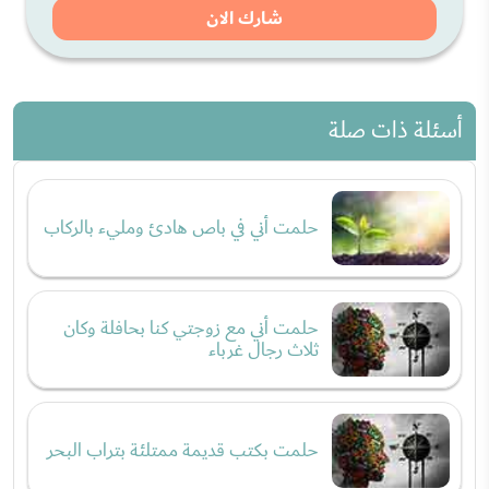
شارك الان
أسئلة ذات صلة
حلمت أني في باص هادئ ومليء بالركاب
حلمت أني مع زوجتي كنا بحافلة وكان
ثلاث رجال غرباء
حلمت بكتب قديمة ممتلئة بتراب البحر