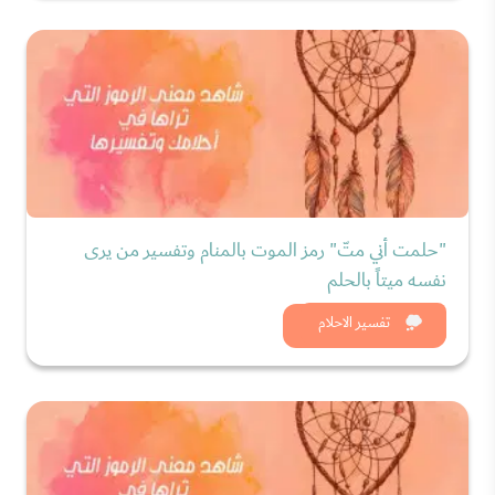
"حلمت أني متّ" رمز الموت بالمنام وتفسير من يرى
نفسه ميتاً بالحلم
شاهد الان
تفسير الاحلام