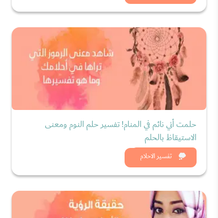
حلمت أني نائم في المنام! تفسير حلم النوم ومعنى
الاستيقاظ بالحلم
شاهد الان
تفسير الاحلام