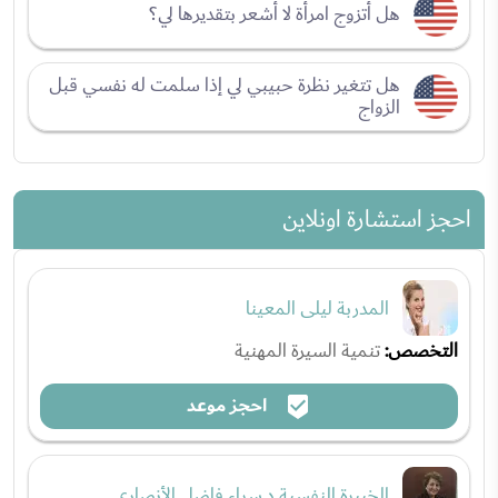
هل أتزوج امرأة لا أشعر بتقديرها لي؟
هل تتغير نظرة حبيبي لي إذا سلمت له نفسي قبل
الزواج
احجز استشارة اونلاين
المدربة ليلى المعينا
التخصص:
تنمية السيرة المهنية
احجز موعد
الخبيرة النفسية د.سراء فاضل الأنصاري