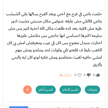
حلمت بانني في فرح مع اختي وبعد الفرح بسالها علي الشبشب
بتاعي قالتلي مش عارفه .شوفيي مكان مسبتي مشيت ادور
عليه مش لاقيه .بعد كده طلعت مكان كله احذيه كتير بس مش
سليمه اكترها احساسي انها حاجتي بس مكنتش عاوزها
اختارت صندل مفتوح بس كان في عيب ومعرفتش امش بي كان
الكعب بايظ ف قلعتو تاني وقولت لحد يصلحو ومش مهم
امشي حافيه لغيت متخلصو ومش فكره لونو كان ايه يالبني
ياازرق
شارك
0
0
0
منوعات
تفسير الاحلام
تفسير أحلام