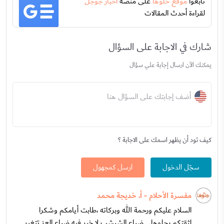
تابعوا
موقع حلوها
على منصة
اخبار جوجل
لقراءة أحدث المقالات
شارك في الاجابة على السؤال
يمكنك الآن ارسال إجابة علي سؤال
أضف إجابتك على السؤال هنا
كيف تود أن يظهر اسمك على الاجابة ؟
سجّل الدخول
ارسل كمجهول
مفسرة الأحلام - أ. خديجة محمد
السلام عليكم ورحمة الله وبركاته ،طابت أيامكم وشكرا
لثقتكم بحلوها ...ضياع الشبشب لا خير فيه ضياع العز تتغير