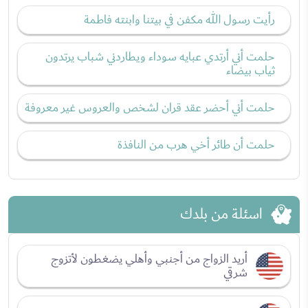
رأيت رسول الله مكفن في بيتنا وابنته فاطمة
حلمت أني أرتدي عبايه سوداء ويطاردني شباب يرتدون
ثياب بيضاء
حلمت أني أحضر عقد قران لشخص والعروس غير معروفة
حلمت أن طائر أخي هرب من النافذة
اسئلة من بلدك
أريد الزواج من أجنبي وأهلي يضغطون لأتزوج
شرقي