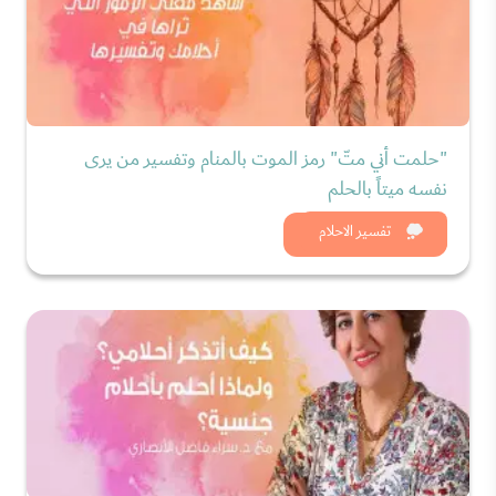
"حلمت أني متّ" رمز الموت بالمنام وتفسير من يرى
نفسه ميتاً بالحلم
شاهد الان
تفسير الاحلام