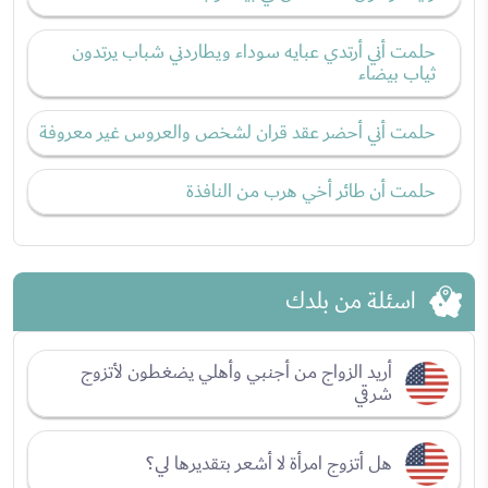
حلمت أني أرتدي عبايه سوداء ويطاردني شباب يرتدون
ثياب بيضاء
حلمت أني أحضر عقد قران لشخص والعروس غير معروفة
حلمت أن طائر أخي هرب من النافذة
اسئلة من بلدك
أريد الزواج من أجنبي وأهلي يضغطون لأتزوج
شرقي
هل أتزوج امرأة لا أشعر بتقديرها لي؟