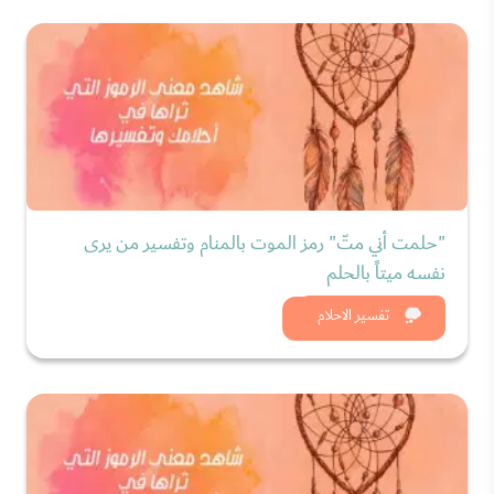
"حلمت أني متّ" رمز الموت بالمنام وتفسير من يرى
نفسه ميتاً بالحلم
شاهد الان
تفسير الاحلام