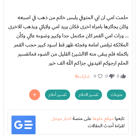
حلمت امي ان ابي المتوفي يلبس خاتم من ذهب في اصبعه
وكان يجاكرها بامراه اخرى فكان يريد امي ولاياتي ويذهب للاخرى
... ورات امي القمر كان مكتمل جدا وكبير وضوءه عالي وكأن
الملائكه ترقص امامه وفجئه ظهر قط اسود كبير حجب القمر
باكمله فلم يبقى منه الاالشيئ القليل من الضوء فماتفسير
الحلم ارجوكم افيدوني جزاكم الله الف خير
شارك
0
0
0
منوعات
تفسير الاحلام
تفسير أحلام
تابعوا
موقع حلوها
على منصة
اخبار جوجل
لقراءة أحدث المقالات