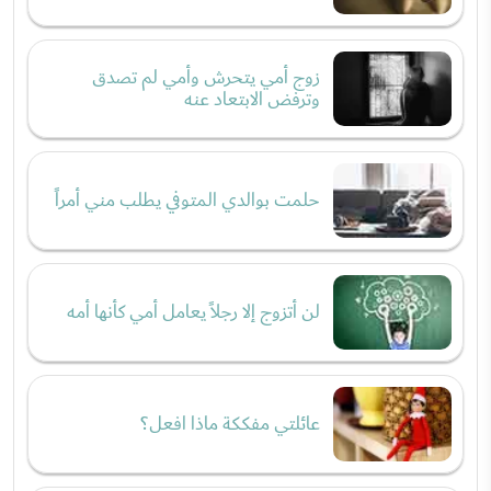
زوج أمي يتحرش وأمي لم تصدق
وترفض الابتعاد عنه
حلمت بوالدي المتوفي يطلب مني أمراً
لن أتزوج إلا رجلاً يعامل أمي كأنها أمه
عائلتي مفككة ماذا افعل؟