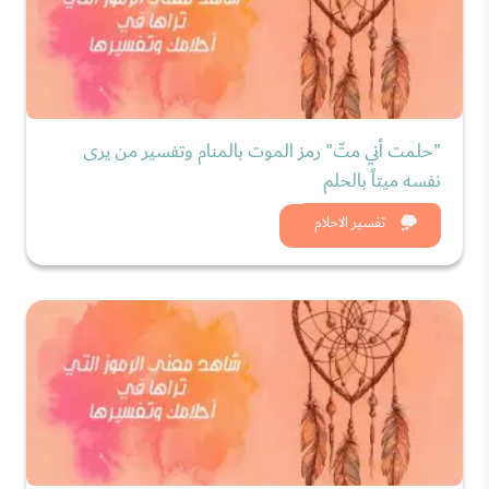
"حلمت أني متّ" رمز الموت بالمنام وتفسير من يرى
نفسه ميتاً بالحلم
شاهد الان
تفسير الاحلام