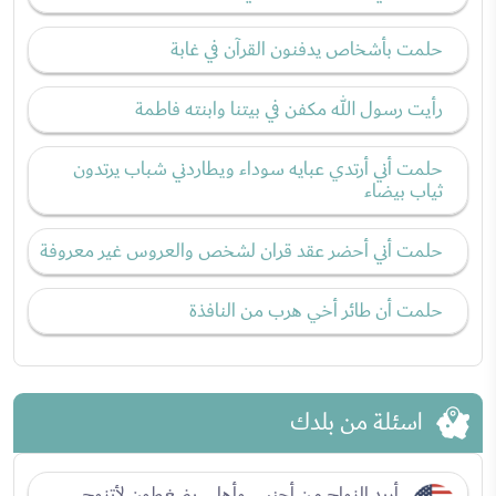
حلمت بأشخاص يدفنون القرآن في غابة
رأيت رسول الله مكفن في بيتنا وابنته فاطمة
حلمت أني أرتدي عبايه سوداء ويطاردني شباب يرتدون
ثياب بيضاء
حلمت أني أحضر عقد قران لشخص والعروس غير معروفة
حلمت أن طائر أخي هرب من النافذة
اسئلة من بلدك
أريد الزواج من أجنبي وأهلي يضغطون لأتزوج