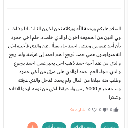
السلام عليكم ورحمة الله وبركاته نحن آخرين الثالث لنا ولا اخت.
ولي اثنين من العمومه اخوان لوالدي خلصاء. حلم اخي حمود
بأن أحد عمومي ويدعى احمد جاء يسأل عن والدي فأخبره اخي
انه متواجدون عمي حمد. فرجع العم احمد إلى غرفته. ولما رجع
والدي من عند أخيه حمد ذهب اخي يخبر عمي احمد برجوع
والدي. فجاء العم احمد لوالدي على مرئى من أخي حمود
وطلب منه مبلغا من المال ولم يحدد. فدخل والدي غرفته
وسلمه مبلغ 5000 ر.س واستيقظ اخي من نومه. ارجوا الافاده
وشكرا
شارك
0
0
0
منوعات
تفسير الاحلام
تفسير أحلام