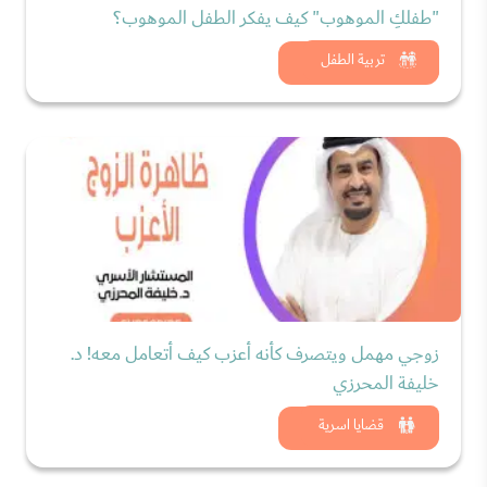
"طفلكِ الموهوب" كيف يفكر الطفل الموهوب؟
شاهد الان
تربية الطفل
زوجي مهمل ويتصرف كأنه أعزب كيف أتعامل معه! د.
خليفة المحرزي
شاهد الان
قضايا اسرية