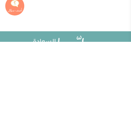
خريطة الموقع
تطوير الذات
مقالات
تحديات الحياة الزوجية
ألو حلوها
أطفال ومراهقون
حلوها تي في
الصحة العامة
الاختبارات
إضاءات للنفس الإنسانية
الكلمات المفتاحية
منوعات
حاسبة الحمل الولادة
مطبخ حلوها
خبراؤنا