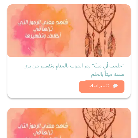
"حلمت أني متّ" رمز الموت بالمنام وتفسير من يرى
نفسه ميتاً بالحلم
شاهد الان
تفسير الاحلام