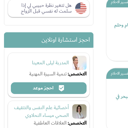
فسير الاحلام
هل تتغير نظرة حبيبي لي إذا
سلمت له نفسي قبل الزواج
ام وحلم
احجز استشارة اونلاين
المدربة ليلى المعينا
التخصص:
تنمية السيرة المهنية
فسير الاحلام
احجز موعد
حر في
أخصائية علم النفس والتثقيف
الصحي ميساء النحلاوي
التخصص:
العلاقات العاطفية