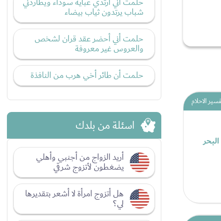
حلمت أني أرتدي عبايه سوداء ويطاردني
شباب يرتدون ثياب بيضاء
حلمت أني أحضر عقد قران لشخص
والعروس غير معروفة
حلمت أن طائر أخي هرب من النافذة
فسير الاحلام
اسئلة من بلدك
البحر
أريد الزواج من أجنبي وأهلي
يضغطون لأتزوج شرقي
هل أتزوج امرأة لا أشعر بتقديرها
لي؟