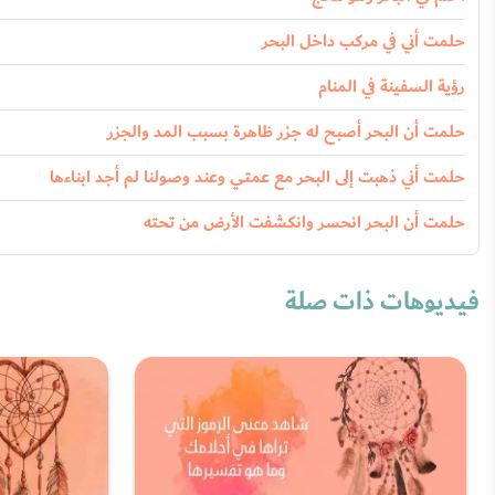
حلمت أني في مركب داخل البحر
رؤية السفينة في المنام
حلمت أن البحر أصبح له جزر ظاهرة بسبب المد والجزر
حلمت أني ذهبت إلى البحر مع عمتي وعند وصولنا لم أجد ابناءها
حلمت أن البحر انحسر وانكشفت الأرض من تحته
فيديوهات ذات صلة