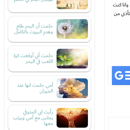
رق وانا كنت
تأذي من
حلمت أن البحر طلع
وهدم البيوت بالكامل
حلمت أني أوقعت كرة
اللعب في البحر
أمي حلمت انها عند
الجيران
رأيت ابي المتوفي
يجلس مع أمي ويرتب
معها