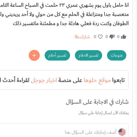
انا حامل باول يوم بشهري عمري ٢٣ حلمت 
متعصبة جدا ومتزاعلة في الحلم مع كل من حولي ولا أحد يريديني و
الطوفان وكنت ردة فعلي هادئة جدا و مطمئنة ماتفسير ذلك
شارك
0
0
0
منوعات
تفسير الاحلام
تفسير أحلام
تابعوا
موقع حلوها
على منصة
اخبار جوجل
لقراءة أحدث ا
شارك في الاجابة على السؤال
يمكنك الآن ارسال إجابة علي سؤال
أضف إجابتك على السؤال هنا