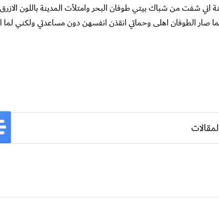
في الصباح الساعة الثامنة اني شفت من شباك بيتي طوفان البحر وامتلأت المدينة باللون الاز
لما صار الطوفان اهلى وحماتي انقذن انفسهن دون مساعدتي ولكني لما ا
لمقالات