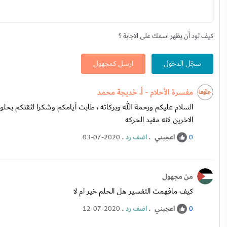
كيف تود أن يظهر اسمك على الاجابة ؟
سجّل الدخول
ارسل كمجهول
مفسرة الأحلام - أ. خديجة محمد
السلام عليكم ورحمة الله وبركاته ، طابت أيامكم وشكرا لثقتكم بحل
الاخرين لانه مقيد الحركه
اعجبني
.
اضف رد
.
03-07-2020
0
من مجهول
كيف مافهمت التفسير هل الحلم خير ام لا
اعجبني
.
اضف رد
.
12-07-2020
0