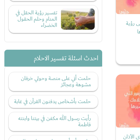
تفسير رؤية الحقل في
المنام وحلم الحقول
ى رؤية
الخضراء
ا
احدث اسئلة تفسير الاحلام
حلمت أني على منصة وحولي خرفان
مشوهة وعجائز
حلمت بأشخاص يدفنون القرآن في غابة
رأيت رسول الله مكفن في بيتنا وابنته
فاطمة
الأذان