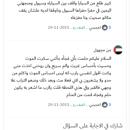
كبير طلع من السيارا واقف بين السياراه وسيول ومنجهتي
اليمين في حفرا حفراها السيول وناوقفا انديه علشان يقف
مكانو صحيت ونا مفزعاه
اعجبني
.
اضف رد
.
29-11-2015
0
من مجهول
السلام عليكم حلمت بأني فجأه جأتني سكرت الموت
وحسيت بأحساس غريت والم سريع وان روحني اخذت مني
وكنت اقول لنفسي يارب انه ليس احساس الموت واكلم من
حدو ولا يشعرون بي لاني فعلا مت وبعد ذلك وضعو التراب علا
وجهي فالقبر وفي هذي اللحظه قلت ياارب ما اشعر به يكون
حلم وفجاه قمت من المنام
اعجبني
.
اضف رد
.
29-11-2015
0
شارك في الاجابة على السؤال