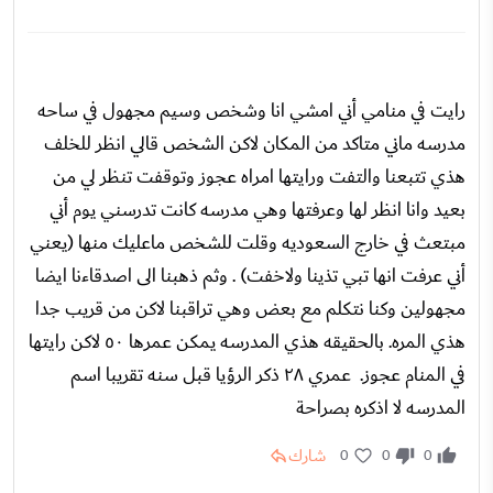
رايت في منامي أني امشي انا وشخص وسيم مجهول في ساحه
مدرسه ماني متاكد من المكان لاكن الشخص قالي انظر للخلف
هذي تتبعنا والتفت ورايتها امراه عجوز وتوقفت تنظر لي من
بعيد وانا انظر لها وعرفتها وهي مدرسه كانت تدرسني يوم أني
مبتعث في خارج السعوديه وقلت للشخص ماعليك منها (يعني
أني عرفت انها تبي تذينا ولاخفت) . وثم ذهبنا الى اصدقاءنا ايضا
مجهولين وكنا نتكلم مع بعض وهي تراقبنا لاكن من قريب جدا
هذي المره. بالحقيقه هذي المدرسه يمكن عمرها ٥٠ لاكن رايتها
في المنام عجوز. عمري ٢٨ ذكر الرؤيا قبل سنه تقريبا اسم
المدرسه لا اذكره بصراحة
شارك
0
0
0