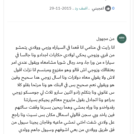
اعجبني
.
اضف رد
.
29-11-2015
0
من مجهول
انا رايت في منامي انا قعدا في السياراه وزجي وولادي يتمشو
من قربي وزوجي يحكي لولادي حكايات اجدادو ونا جالسا في
سيارا ه من ورا جا، وحد رجال شويا مشامعاه ويقول عندي امر
بعتقالك وزوجي اش قالو وهو مفزوع ومبتسم انا نزلت اقول
لاش ولا يقولي معاه دولارات ونا اسال زوجي هدا سحيح وفين
هو ويقولي نعم صحيح بس في البنك هو ونا مرتحا بقلو كلا
س غانوني ونا بتكلم زادو اثنين سارو تلاث لي جومسكو زوجي
بدراعو ونا اتجادل بقول مايروح معاكم يجيكم بسيارتنا
رفدواخدو ونا وراه بمشي وهما ريحين بسرعا وقفت سالتهم
فين ياخد وبي سجن قالولي اسماال مكان بس نسيت ونا راجع
عل ولادي شفت اختي تمشي ماعيه وفاجان يجينا سيول من
فق طريق وولادي من بعي اشوفهم وسيول جاهم وولدي