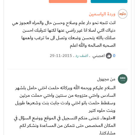
وردة الياسمين
انت تتجه نحو دار علم وصلاح وحسن حال والمراه العجوز هي
دنياك التي لصلا انا غير راضي عنها لكنها تترقبك احسن
صلتك بالله يتحسن وضعك وتصل الى ما ترغب واهمها
الصحبه الصالحه والله اعلم
اعجبني
.
اضف رد
.
29-11-2015
0
من مجهول
السلام عليكم ورحمه الله وبركاته حلمت اختي حامل بلشهر
السادس واختي متزوجه من سنتين واختي حملت مرتين
وسقطط حلمت بانو اختي ولدت جابت بنت وشعرها طويل
وبنت حلوه كتير
#حلوها.. نتمنى منكم التسجيل في الموقع ووضع السؤال في
المكان المخصص حتى نتمكن من المساعدة ونشكر لكم
مشاركتنا.