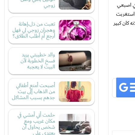
في اصبعي
زوجي
 استغربت
 كان كبير
تعبت من ذل،إهانة
وهجران زوجي لي فهل
أرجع أم أطلب الطلاق؟
والد خطيبتي يريد
فسخ الخطوبة لأن
البيت لا يعجبه
أصبحت أمنع أطفالي
من الذهاب إلى بيت
جدهم بسبب المشاكل
حلمت أني أمشي في
مكان غريب ومع
شخص يحاول أن
يعتدي علي