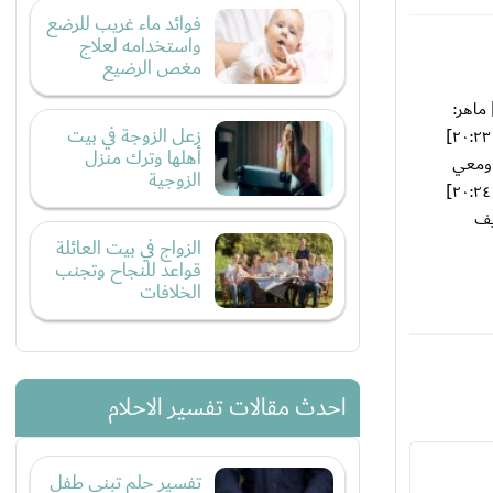
فوائد ماء غريب للرضع
واستخدامه لعلاج
مغص الرضيع
 ماهر: حلمت يومين يوم بعد يوم[١١/‏١٢ ٢٠:٢٢] ماهر: حلمت اني بين معرض ملابس[١١/‏١٢ ٢٠:٢٢] ماهر: برموده[١١/‏١٢ ٢٠:٢٢] ماهر:
زعل الزوجة في بيت
وعيني علی بدلت بنت روعه[١١/‏١٢ ٢٠:٢٢] ماهر: بس حق بنت عمره سنه ونص[١١/‏١٢ ٢٠:٢٣] ماهر: واليوم الثاني مركز واعجبني بنطلون[١١/‏١٢ ٢٠:٢٣]
أهلها وترك منزل
ث حلمت أني ولدت ومعي
الزوجية
بنت[١١/‏١٢ ٢٠:٢٣] ماهر: صحتها ونيمتها[١١/‏١٢ ٢٠:٢٤] ماهر: فوق سرير مدري وين[١١/‏١٢ ٢٠:٢٤] ماهر: وزعم ولدت اليوم واليوم الثاني[١١/‏١٢ ٢٠:٢٤]
ي اني خايف
الزواج في بيت العائلة
قواعد للنجاح وتجنب
الخلافات
احدث مقالات تفسير الاحلام
تفسير حلم تبني طفل