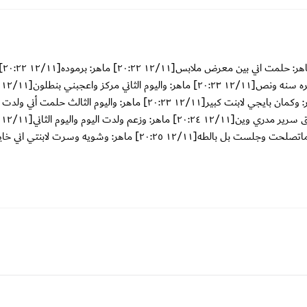
[١١/‏١٢ ٢٠:٢١]
ماهر: لونه دم الغزال[١١/‏١٢ ٢٠:٢٣] ماهر: جنز[١١/‏١٢ ٢٠:٢٣] ماهر: وكمان بايجي لابنت كبير[١١/‏١٢ ٢٠:٢٣] ماهر: واليوم الثال
ماهر: سرت وفئ بيقولو انه الوفئ حقي[١١/‏١٢ ٢٠:٢٤] ماهر: بس انا ماتصلحت وجلست بل بالطه[١١/‏١٢ ٢٠:٢٥] ماهر: وشويه وسرت لابنت