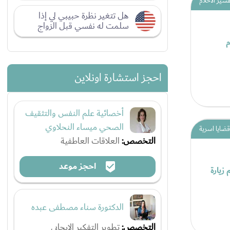
فسير الاحلام
هل تتغير نظرة حبيبي لي إذا
سلمت له نفسي قبل الزواج
م
احجز استشارة اونلاين
أخصائية علم النفس والتثقيف
الصحي ميساء النحلاوي
قضايا اسرية
التخصص:
العلاقات العاطفية
احجز موعد
 زيارة
الدكتورة سناء مصطفى عبده
التخصص:
تطوير التفكير الإيجابي