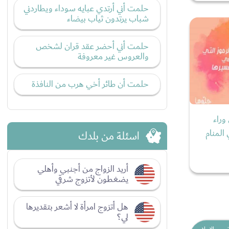
حلمت أني أرتدي عبايه سوداء ويطاردني
شباب يرتدون ثياب بيضاء
حلمت أني أحضر عقد قران لشخص
والعروس غير معروفة
حلمت أن طائر أخي هرب من النافذة
وراء
المنام
اسئلة من بلدك
أريد الزواج من أجنبي وأهلي
يضغطون لأتزوج شرقي
هل أتزوج امرأة لا أشعر بتقديرها
لي؟