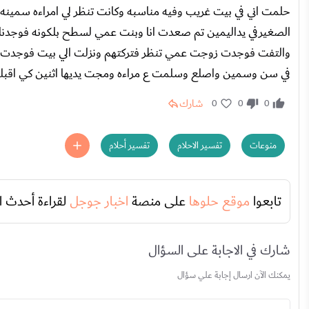
حلمت اني في بيت غريب وفيه مناسبه وكانت تنظر لي امراءه سمينه
الصغيرفي يداليمين تم صعدت انا وبنت عمي لسطح بلكونه فوجدنا ج
والتفت فوجدت زوجت عمي تنظر فتركتهم ونزلت الي بيت فوجدت نفس
في سن وسمين واصلع وسلمت ع مراءه ومجت يديها اثنين كي اقب
شارك
0
0
0
منوعات
تفسير الاحلام
تفسير أحلام
تابعوا
موقع حلوها
على منصة
اخبار جوجل
لقراءة أحدث ا
شارك في الاجابة على السؤال
يمكنك الآن ارسال إجابة علي سؤال