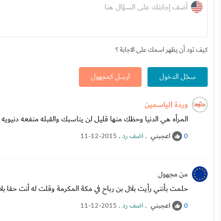
أضف إجابتك على السؤال هنا
كيف تود أن يظهر اسمك على الاجابة ؟
سجّل الدخول
ارسل كمجهول
وردة الياسمين
المرأه هي الدنيا وحظك منها قليل لن يناسبك والقبله منفعه دنيويه
اعجبني
.
اضف رد
.
11-12-2015
0
من مجهول
حلمت بأنني رأيت بلال بن رباح في مكة المكرمة وقلت له أنت حقا بلا
اعجبني
.
اضف رد
.
11-12-2015
0