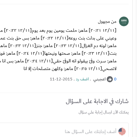
من مجهول
لاتصحي[١١/‏١٢ ٢٠:٢٥] ماهر: وكلهن متصلحات إلا انا
اعجبني
.
اضف رد
.
11-12-2015
0
شارك في الاجابة على السؤال
يمكنك الآن ارسال إجابة علي سؤال
أضف إجابتك على السؤال هنا