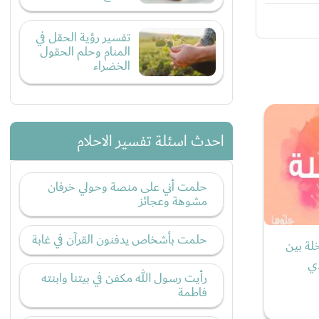
تفسير رؤية الحقل في
المنام وحلم الحقول
الخضراء
احدث اسئلة تفسير الاحلام
حلمت أني على منصة وحولي خرفان
مشوهة وعجائز
حلمت بأشخاص يدفنون القرآن في غابة
لة بين
دي
رأيت رسول الله مكفن في بيتنا وابنته
فاطمة