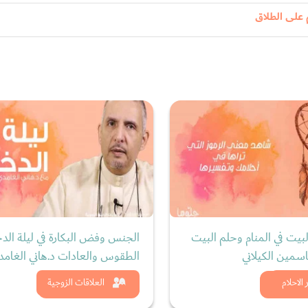
على الطلاق
بيت في المنام وحلم البيت
الجنس وفض البكارة في ليلة الدخ
سمين الكيلاني
الطقوس والعادات د.هاني الغام
د الان
شاهد الان
الاحلام
العلاقات الزوجية