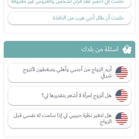
حلمت أني أحضر عقد قران لشخص والعروس غير معروفة
حلمت أن طائر أخي هرب من النافذة
اسئلة من بلدك
أريد الزواج من أجنبي وأهلي يضغطون لأتزوج
شرقي
هل أتزوج امرأة لا أشعر بتقديرها لي؟
هل تتغير نظرة حبيبي لي إذا سلمت له نفسي قبل
الزواج