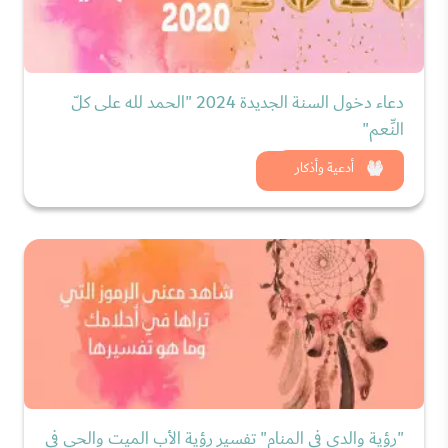
دعاء دخول السنة الجديدة 2024 "الحمد لله على كلّ
النِّعم"
شاهد الان
أدعية وأذكار
"رؤية والدي في المنام" تفسير رؤية الأب الميت والحي في