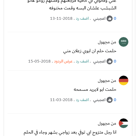
علي وقالوالي اني حافيه فرجعتهم وقلتلهم روحو هاتو
الشبشب علشان البسه وقمت مخنوفه
اعجبني
.
اضف رد
.
13-11-2018
0
من مجهول
حلمت حلم ان ابوي زعلان مني
اعجبني
.
اضف رد
.
عرض الردود
.
15-05-2018
0
من مجهول
حلمت ابو لایرید مسمحه
اعجبني
.
اضف رد
.
11-03-2018
0
من مجهول
انا رجل متزوج ابي توفي بعد زواجي بشهر وجاء في الحلم