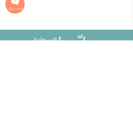
خريطة الموقع
تطوير الذات
مقالات
تحديات الحياة الزوجية
ألو حلوها
أطفال ومراهقون
حلوها تي في
الصحة العامة
الاختبارات
إضاءات للنفس الإنسانية
الكلمات المفتاحية
منوعات
حاسبة الحمل الولادة
مطبخ حلوها
خبراؤنا