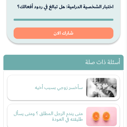
اختبار الشخصية الدرامية: هل تبالغ في ردود أفعالك؟
شارك الان
أسئلة ذات صلة
سأخسر زوجي بسبب أخيه
متى يندم الرجل المطلق ؟ ومتى يسأل
طليقته في العودة