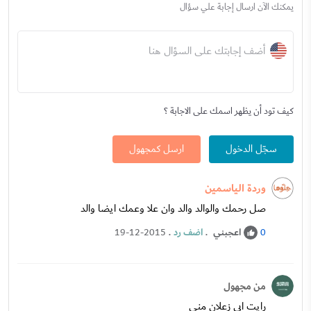
يمكنك الآن ارسال إجابة علي سؤال
أضف إجابتك على السؤال هنا
كيف تود أن يظهر اسمك على الاجابة ؟
سجّل الدخول
ارسل كمجهول
وردة الياسمين
صل رحمك والوالد والد وان علا وعمك ايضا والد
اعجبني
.
اضف رد
.
19-12-2015
0
من مجهول
رايت ابي زعلان مني