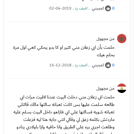
اعجبني
.
اضف رد
.
02-04-2019
0
من مجهول
حلمت بأن ابي زعلان مني كتير او كا بدو يحكي كعي اول مرة
بحلم هيك
اعجبني
.
اضف رد
.
16-12-2018
0
من مجهول
حلمت اني زعلان مني دخلت البيت عندنا لاقيت مرات ابي
طالعه سلمت عليها بس كانت تعبانه سالتها مالك قالتلي
تعبانه شويه فسالتها علي ابي فازاهو داخل البيت بسلم عليه
ماردتش بكلمه زعق لي وقالي انتي جايه هنا ليه فزعلت
وطلعت اجري بره علي الطريق وانا حافيه وازا باولادي ينادو