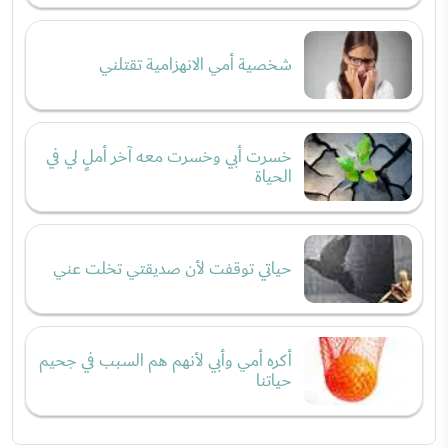
شخصية أمي الانهزامية تقتلني
خسرت أبي وخسرت معه آخر أملٍ لي في
الحياة
حياتي توقفت لأن صديقتي تخلت عني
أكره أمي وأبي لأنهم هم السبب في جحيم
حياتنا